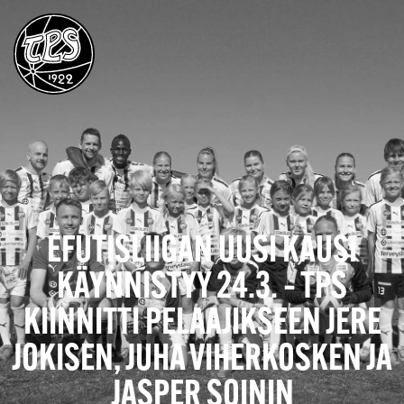
EFUTISLIIGAN UUSI KAUSI
KÄYNNISTYY 24.3. – TPS
KIINNITTI PELAAJIKSEEN JERE
JOKISEN, JUHA VIHERKOSKEN JA
JASPER SOININ