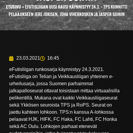
ETUSIVU
»
EFUTISLIIGAN UUSI KAUSI KÄYNNISTYY 24.3. – TPS KIINNITTI
PELAAJIKSEEN JERE JOKISEN, JUHA VIHERKOSKEN JA JASPER SOININ
23.03.2021
16:45
eFutisliigan runkosarja käynnistyy 24.3.2021.
eFutisliiga on Telian ja Veikkausliigan yhteinen e-
urheilusarja, jossa Suomen parhaimmat
jalkapalloseurat ottavat toisistaan mittaa virtuaalisilla
pelikentillä. Mukana ovat kaikki Veikkausliigaseurat
sekä Ykkösen seuroista TPS ja RoPS. Seurat on
jaettu kahteen lohkoon. TPS:n kanssa A-lohkossa
pelaavat HJK, HIFK, FC Haka, FC Lahti, FC Honka
sekä AC Oulu. Lohkojen parhaat etenevät