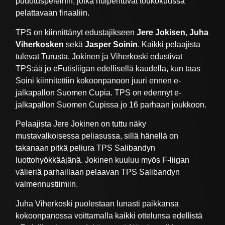
pudotuspeleihin, jotka huipentuvat toukokuussa
pelattavaan finaaliin.
TPS on kiinnittänyt edustajikseen
Jere Jokisen
,
Juha
Viherkosken
sekä
Jasper Soinin
. Kaikki pelaajista
tulevat Turusta. Jokinen ja Viherkoski edustivat
TPS:ää jo eFutisliigan edellisellä kaudella, kun taas
Soini kiinnitettiin kokoonpanoon juuri ennen e-
jalkapallon Suomen Cupia. TPS on edennyt e-
jalkapallon Suomen Cupissa jo 16 parhaan joukkoon.
Pelaajista Jere Jokinen on tuttu näky
mustavalkoisessa peliasussa, sillä hänellä on
takanaan pitkä peliura TPS Salibandyn
luottohyökkääjänä. Jokinen kuuluu myös F-liigan
välieriä parhaillaan pelaavan TPS Salibandyn
valmennustiimiin.
Juha Viherkoski puolestaan lunasti paikkansa
kokoonpanossa voittamalla kaikki ottelunsa edellistä