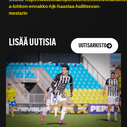
a-lohkon-ennakko-hjk-haastaa-hallitsevan-
mestarin
LISÄÄ UUTISIA
UUTISARKISTO