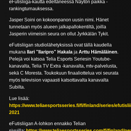
eFutisliiga-kautta edeltäneessä Näytön paikka -
rankingturnauksessa.
Jasper Soini on kokoonpanon uusin nimi. Hänet
tunnetaan myös alueen jalkapallokentiltä, joilla
Jasperin viimeisin seura on ollut Jyrkkälän Tykit.
eFutisliigan studiolähetyksissä ovat tällä kaudella
mukana
Ilari ”Ilaripro” Hakala
ja
Arttu Hämäläinen
.
Pelejä voi katsoa Telia Esports Seriesin Youtube-
kanavalta, Telia TV Extra -kanavalta, mtv-palvelusta,
sekä C Moresta. Toukokuun finaaliottelua voi seurata
myös television vapaasti katsottavalta kanavalta
Subilta.
Lue lisää:
https://www.teliaesportsseries.fi/fi/finland/series/efutisli
2021
eFutisliigan A-lohkon ennakko Telian
sivuilla:
https://www.teliaesportsseries.com/fi/finland/new