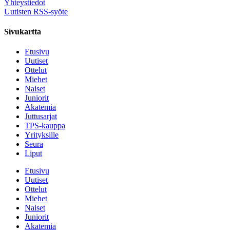
Yhteystiedot
Uutisten RSS-syöte
Sivukartta
Etusivu
Uutiset
Ottelut
Miehet
Naiset
Juniorit
Akatemia
Juttusarjat
TPS-kauppa
Yrityksille
Seura
Liput
Etusivu
Uutiset
Ottelut
Miehet
Naiset
Juniorit
Akatemia