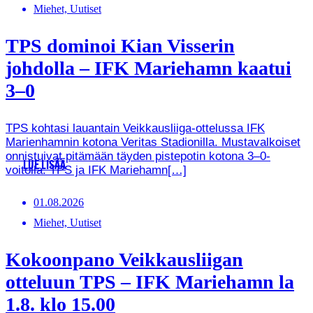
Miehet, Uutiset
TPS dominoi Kian Visserin
johdolla – IFK Mariehamn kaatui
3–0
TPS kohtasi lauantain Veikkausliiga-ottelussa IFK
Marienhamnin kotona Veritas Stadionilla. Mustavalkoiset
onnistuivat pitämään täyden pistepotin kotona 3–0-
LUE LISÄÄ
voitolla. TPS ja IFK Mariehamn[…]
01.08.2026
Miehet, Uutiset
Kokoonpano Veikkausliigan
otteluun TPS – IFK Mariehamn la
1.8. klo 15.00