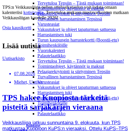
Tervetuloa Tepsiin – Tästä mukaan toimintaan!
TPS:n Veikkausliiga-pelien otteluaikataulun voit ladata omaan
Toimintaohjeet, käytännöt ja maksut
kalenteriisi
kotisivuilta
. Tervetuloa mukaan mustavalkoisten matkaan
Pelaajarekrytointi ja siirtyminen Tepsiin
Veikkausliigan kaudelle 2026!
Turvallinen harrastaminen Tepsissä
Varusteasiat
Osta kausikortti
Vakuutukset ja ohjeet tapaturman sattuessa
Harrastamisen tuki
Turun kaupungin harrastekortti (Boostii-etu)
Lisää uutisia
Toimihenkilöille
Vuorokalenteri
Palautelaatikko
Uutisarkisto
Tervetuloa Tepsiin – Tästä mukaan toimintaan!
Toimintaohjeet, käytännöt ja maksut
Pelaajarekrytointi ja siirtyminen Tepsiin
07.08.2026
Turvallinen harrastaminen Tepsissä
Miehet, Uutiset
Varusteasiat
Vakuutukset ja ohjeet tapaturman sattuessa
Harrastamisen tuki
TPS hakee Kuopiosta tärkeitä
Turun kaupungin harrastekortti (Boostii-etu)
Toimihenkilöille
pisteitä sarjakärjen vieraana
Vuorokalenteri
Palautelaatikko
Veikkausliiga jatkuu sunnuntaina 9. elokuuta, kun TPS
Joukkueet
matkustaa Kuopioon KuPS:n vieraaksi. Ottelu KuPS–TPS