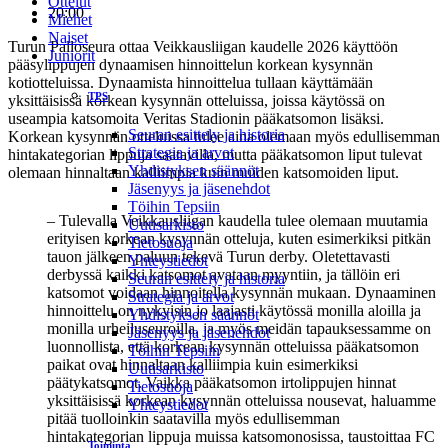
Ottelut
20:00
Miehet
Naiset
Turun Palloseura ottaa Veikkausliigan kaudelle 2026 käyttöön
Juniorit
pääsylippujen dynaamisen hinnoittelun korkean kysynnän
kotiotteluissa. Dynaamista hinnoittelua tullaan käyttämään
TPS
yksittäisissä korkean kysynnän otteluissa, joissa käytössä on
useampia katsomoita Veritas Stadionin pääkatsomon lisäksi.
Seuran esittely ja historia
Korkean kysynnän otteluissa tulee aina olemaan myös edullisemman
Strategia ja arvot
hintakategorian lippuja saatavilla, mutta pääkatsomon liput tulevat
Yhdistyksen säännöt
olemaan hinnaltaan kalliimpia kuin muiden katsomoiden liput.
Jäsenyys ja jäsenehdot
Töihin Tepsiin
– Tulevalla Veikkausliigan kaudella tulee olemaan muutamia
Uutisarkisto
erityisen korkean kysynnän otteluja, kuten esimerkiksi pitkän
Tietosuoja
tauon jälkeen paluun tekevä Turun derby. Oletettavasti
Yhteystiedot
derbyssä kaikki katsomot avataan myyntiin, ja tällöin eri
Seuran esittely ja historia
katsomot voidaan hinnoitella kysynnän mukaan. Dynaaminen
Strategia ja arvot
hinnoittelu on nykyisin jo laajasti käytössä monilla aloilla ja
Yhdistyksen säännöt
monilla urheiluseuroilla, ja myös meidän tapauksessamme on
Jäsenyys ja jäsenehdot
luonnollista, että korkean kysynnän otteluissa pääkatsomon
Töihin Tepsiin
paikat ovat hinnaltaan kalliimpia kuin esimerkiksi
Uutisarkisto
päätykatsomot. Vaikka pääkatsomon irtolippujen hinnat
Tietosuoja
yksittäisissä korkean kysynnän otteluissa nousevat, haluamme
Yhteystiedot
pitää tuolloinkin saatavilla myös edullisemman
hintakategorian lippuja muissa katsomonosissa, taustoittaa FC
Toiminta