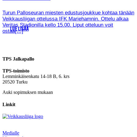
Turun Palloseuran miesten edustusjoukkue kohtaa tänään
Veikkausliigan ottelussa IFK Mariehamnin. Ottelu alkaa
Veritas Stadionilla kello 15.00. Liput otteluun voit
LUE LISÄÄ
ostaa[…]
TPS Jalkapallo
TPS-toimisto
Lemminkäisenkatu 14-18 B, 6. krs
20520 Turku
Auki sopimuksen mukaan
Linkit
Medialle