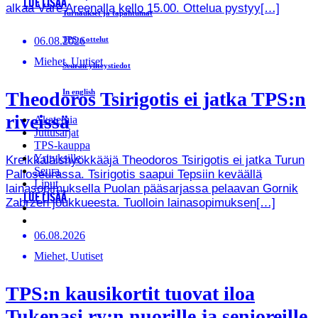
LUE LISÄÄ
alkaa Väre Areenalla kello 15.00. Ottelua pystyy[…]
Turnaukset ja tapahtumat
06.08.2026
TPS:n ottelut
Miehet, Uutiset
Seuran yhteystiedot
In english
Theodoros Tsirigotis ei jatka TPS:n
riveissä
Akatemia
Juttusarjat
TPS-kauppa
Yrityksille
Kreikkalaishyökkääjä Theodoros Tsirigotis ei jatka Turun
Seura
Palloseurassa. Tsirigotis saapui Tepsiin keväällä
Liput
lainasopimuksella Puolan pääsarjassa pelaavan Gornik
LUE LISÄÄ
Zabrzen joukkueesta. Tuolloin lainasopimuksen[…]
06.08.2026
Miehet, Uutiset
TPS:n kausikortit tuovat iloa
Tukenasi ry:n nuorille ja senioreille