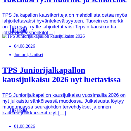
TPS Jalkapallon kausikortteja on mahdollista ostaa myös
lahjoitettavaksi hyväntekeväisyyteen. Tuorein esimerkki
on Tukenasi ry:lle lahjoitetut viisi Tepsin kausikorttia,
LUE LISÄÄ
jotka yksityishenkilö[…]
04.08.2026
Juniorit, Uutiset
TPS Juniorijalkapallon
kausijulkaisu 2026 nyt luettavissa
TPS Juniorijalkapallon kausijulkaisu vuosimallia 2026 on
nyt julkaistu sähköisessä muodossa. Julkaisusta löytyy
muun muassa seurajohdon tervehdykset ja ennen
LUE LISÄÄ
kaikkea joukkue-esittelyt.[…]
01.08.2026