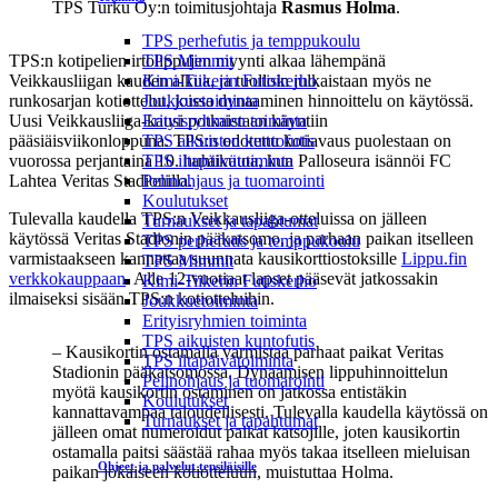
TPS Turku Oy:n toimitusjohtaja
Rasmus Holma
.
TPS perhefutis ja temppukoulu
TPS:n kotipelien irtolippujen myynti alkaa lähempänä
TPS Mimmit
Veikkausliigan kauden alkua, ja tuolloin julkaistaan myös ne
Kimi-Tiikerin Futiskerho
runkosarjan kotiottelut, joissa dynaaminen hinnoittelu on käytössä.
Joukkuetoiminta
Uusi Veikkausliiga-kausi potkaistaan käyntiin
Erityisryhmien toiminta
pääsiäisviikonloppuna. TPS:n odotettu kotiavaus puolestaan on
TPS aikuisten kuntofutis
vuorossa perjantaina 10. huhtikuuta, kun Palloseura isännöi FC
TPS iltapäivätoiminta
Lahtea Veritas Stadionilla.
Pelinohjaus ja tuomarointi
Koulutukset
Tulevalla kaudella TPS:n Veikkausliiga-otteluissa on jälleen
Turnaukset ja tapahtumat
käytössä Veritas Stadionin pääkatsomo, ja parhaan paikan itselleen
TPS perhefutis ja temppukoulu
varmistaakseen kannattaa suunnata kausikorttiostoksille
Lippu.fin
TPS Mimmit
verkkokauppaan
. Alle 12-vuotiaat lapset pääsevät jatkossakin
Kimi-Tiikerin Futiskerho
ilmaiseksi sisään TPS:n kotiotteluihin.
Joukkuetoiminta
Erityisryhmien toiminta
TPS aikuisten kuntofutis
– Kausikortin ostamalla varmistaa parhaat paikat Veritas
TPS iltapäivätoiminta
Stadionin pääkatsomossa. Dynaamisen lippuhinnoittelun
Pelinohjaus ja tuomarointi
myötä kausikortin ostaminen on jatkossa entistäkin
Koulutukset
kannattavampaa taloudellisesti. Tulevalla kaudella käytössä on
Turnaukset ja tapahtumat
jälleen omat numeroidut paikat katsojille, joten kausikortin
ostamalla paitsi säästää rahaa myös takaa itselleen mieluisan
Ohjeet ja palvelut tepsiläisille
paikan jokaiseen kotiotteluun, muistuttaa Holma.