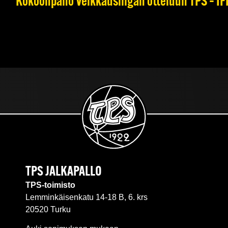
Kokoonpano Veikkausliigan otteluun TPS – IFK
TPS JALKAPALLO
TPS-toimisto
Lemminkäisenkatu 14-18 B, 6. krs
20520 Turku