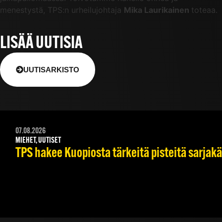
menestystä, TPS:n urheilujohtaja
Mika Laurikainen
toteaa.
LISÄÄ UUTISIA
UUTISARKISTO
07.08.2026
MIEHET, UUTISET
TPS hakee Kuopiosta tärkeitä pisteitä sarjak