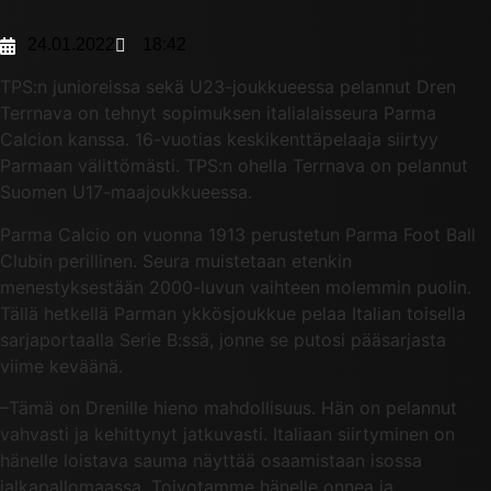
24.01.2022
18:42
TPS:n junioreissa sekä U23-joukkueessa pelannut Dren
Terrnava on tehnyt sopimuksen italialaisseura Parma
Calcion kanssa. 16-vuotias keskikenttäpelaaja siirtyy
Parmaan välittömästi. TPS:n ohella Terrnava on pelannut
Suomen U17-maajoukkueessa.
Parma Calcio on vuonna 1913 perustetun Parma Foot Ball
Clubin perillinen. Seura muistetaan etenkin
menestyksestään 2000-luvun vaihteen molemmin puolin.
Tällä hetkellä Parman ykkösjoukkue pelaa Italian toisella
sarjaportaalla Serie B:ssä, jonne se putosi pääsarjasta
viime keväänä.
–Tämä on Drenille hieno mahdollisuus. Hän on pelannut
vahvasti ja kehittynyt jatkuvasti. Italiaan siirtyminen on
hänelle loistava sauma näyttää osaamistaan isossa
jalkapallomaassa. Toivotamme hänelle onnea ja