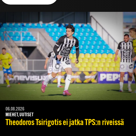
06.08.2026
MIEHET, UUTISET
Theodoros Tsirigotis ei jatka TPS:n riveissä