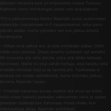
jäämään reissusta pois yo-kirjoitusten vuoksi Turkuun.
Kapteeni Jarno Heinikangas pelasi vain avausjakson.
TPS:n päävalmentaja Marko Rajamäki joutui joukkoineen
nielemään toistamiseen 4-0-tappiolukemat reilun parin
päivän sisään, mutta työnteko sen kun jatkuu entistä
kovempana.
– Olihan siinä selkeä ero, ei siitä mihinkään pääse. Oltiin
vähän kuin jaloissa. Ollaan annettu kuitenkin nyt annettu
90 minuuttia alle niille jätkille, jotka sitä tähän hetkeen
tarvinneet. Meillä on ollut vähän kolhuja, eikä haluttu niitä
missään nimessä lisää ja se tavoite piti. Tuloksessa ei
sinänsä ole mitään selittämistä, mutta työnteko jatkuu
kovana, Rajamäki lupasi.
– Yritetään kaventaa kovaa vauhtia sitä eroa nyt kiinni,
mikä ollaan hukattu pelaajien vaihtumisen takia ja uusien
pelaajien sisäänajossa. Katsotaan missä ollaan, kun
Veikkausliiga alkaa, Rajamäki pohdiskeli.