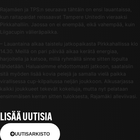
Rajamäen ja TPS:n seuraava tähtäin on ensi lauantaissa,
kun raitapaidat reissaavat Tampere Unitedin vieraaksi
Pirkkahalliin. Jaossa on ei enempää, eikä vahempää, kuin
Liigacupin välieräpaikka.
– Lauantaina alkaa taistelu jatkopaikasta Pirkkahallissa klo
14.30. Meillä on pari päivää aikaa kerätä energiaa,
harjoitella ja katsoa, millä ryhmällä sinne sitten lopulta
lähdetään. Haluaisimme ehdottomasti jatkoon, saataisiin
sitä myöden lisää kovia pelejä ja samalla vielä paikka
virallisessa cup-kilpailussa neljän joukkoon. Alkusarjassa
kaikki joukkueet tekevät kokeiluja, mutta nyt pelataan
ensimmäisen kerran sitten tuloksesta, Rajamäki alleviivasi.
LISÄÄ UUTISIA
UUTISARKISTO