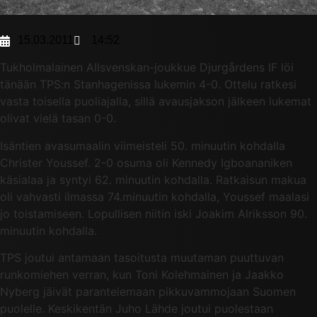
15.03.2011
14:52
Tukholmalainen Allsvenskan-joukkue Djurgårdens IF löi
tänään TPS:n Stanhagenissa lukemin 4-0. Ottelu ratkesi
vasta toisella puoliajalla, sillä avausjakson jälkeen lukemat
olivat vielä tasan 0-0.
Isäntien avasumaalin viimeisteli 50. minuutin kohdalla
Christer Youssef. 2-0 osuma oli Kennedy Igboananiken
käsialaa ja syntyi 62. minuutin kohdalla. Ratkaisun makua
oli vahvasti ilmassa 74.minuutin kohdalla, Youssef maalasi
jo toistamiseen. Lopullisen niitin iski Joakim Alriksson 90.
minuutin kohdalla.
TPS joutui antamaan tasoitusta muutaman puuttuvan
runkomiehen verran, kun Toni Kolehmainen ja Jaakko
Nyberg jäivät parantelemaan pikkuvammojaan Suomen
puolelle. Keskikentän Juho Lähde joutui puolestaan