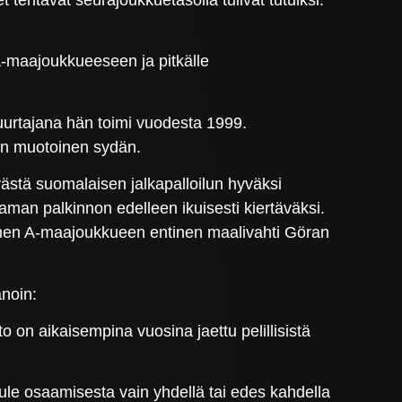
n A-maajoukkueeseen ja pitkälle
nuurtajana hän toimi vuodesta 1999.
llon muotoinen sydän.
ävästä suomalaisen jalkapalloilun hyväksi
aman palkinnon edelleen ikuisesti kiertäväksi.
omen A-maajoukkueen entinen maalivahti Göran
anoin:
o on aikaisempina vuosina jaettu pelillisistä
ule osaamisesta vain yhdellä tai edes kahdella