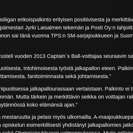
liigan erikoispalkinto erityisen positiivisesta ja merkitt
ppämestari Jyrki Laisalmen tekemän ja Posti Oy:n lahjoitt
lkinnon sai tänä vuonna TPS:n SM-sarjajoukkueen ja Su
usteli vuoden 2013 Captain´s Ball-voittajaa seuraavin s
otisesta, intohimoisesta työstä jalkapallon eteen. Palkint
uttamisesta, fanitoiminnasta sekä johtamisesta.”
puolisessa jalkapallourassaan vertaistaan. Palkinto ei t
mmän. Mutta tärkein ja merkittävin seikka on voittajan rakk
käytännössä koko elämänsä ajan.”
mestaruutta ja pelasi myös ulkomailla. A-maajoukkuepaita
opiskelun esimerkillisesti yhdistänyt jalkapallomies jatk
kä Olympiajoukkueen valmennuksessa. Myös erilaiset te