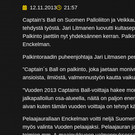
12.11.2013
21:57
Captain’s Ball on Suomen Palloliiton ja Veikkaus
tehdystä työstä. Jari Litmanen luovutti kultase
Palkinto jaettiin nyt yhdeksännen kerran. Pa
Enckelman.
Palkintoraadin puheenjohtaja Jari Litmasen per
”Captain´s Ball on palkinto, joka jaetaan monivu
ansioista, ilmiöstä, valmennustyön kautta vaik
”Vuoden 2013 Captains Ball-voittaja hakee moni
jalkapalloilun osa-alueella, näitä on paljon ene
aivan kuten tämän vuoden voittaja on tehnyt 
Pelaajaurallaan Enckelman voitti neljä Suomen 
myös valinta Vuoden pelaajaksi. Pelaajauran ja 
toimien mm. A-maajoukkueen valmennuksessa se