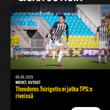
06.08.2026
MIEHET, UUTISET
Theodoros Tsirigotis ei jatka TPS:n
riveissä