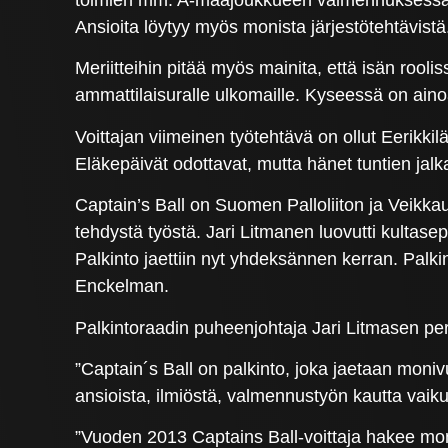
Ansioita löytyy myös monista järjestötehtävistä
Meriitteihin pitää myös mainita, että isän rooli
ammattilaisuralle ulkomaille. Kyseessä on aino
Voittajan viimeinen työtehtävä on ollut Eerikki
Eläkepäivät odottavat, mutta hänet tuntien jalk
Captain’s Ball on Suomen Palloliiton ja Veikkaus
tehdystä työstä. Jari Litmanen luovutti kultase
Palkinto jaettiin nyt yhdeksännen kerran. Pa
Enckelman.
Palkintoraadin puheenjohtaja Jari Litmasen per
”Captain´s Ball on palkinto, joka jaetaan monivu
ansioista, ilmiöstä, valmennustyön kautta vaik
”Vuoden 2013 Captains Ball-voittaja hakee moni