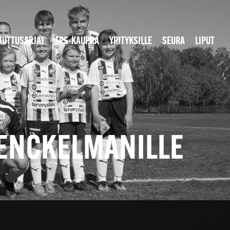
JUTTUSARJAT
TPS-KAUPPA
YRITYKSILLE
SEURA
LIPUT
 ENCKELMANILLE