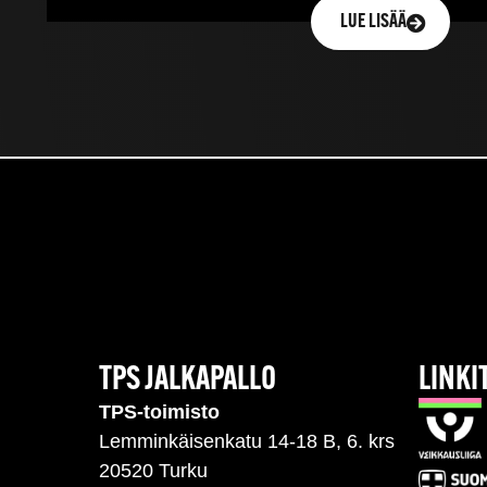
LUE LISÄÄ
TPS JALKAPALLO
LINKI
TPS-toimisto
Lemminkäisenkatu 14-18 B, 6. krs
20520 Turku