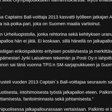
.
ssa Captains Ball-voittaja 2013 kasvatti työlleen jatkaja
a isä-poika-pari, joka on Suomen maalia vartioinut.
län Urheiluopistolla, jonka rehtorina sekä kehityksen ura
apalloa hän ei jätä. Ei koskaan, sillä hänellä on jalkapa
liigan erikoispalkinto erityisen positiivisesta ja merkitt
ppämestari Jyrki Laisalmen tekemän ja Posti Oy:n lahjoitt
lkinnon sai tänä vuonna TPS:n SM-sarjajoukkueen ja Su
usteli vuoden 2013 Captain´s Ball-voittajaa seuraavin s
otisesta, intohimoisesta työstä jalkapallon eteen. Palkint
uttamisesta, fanitoiminnasta sekä johtamisesta.”
puolisessa jalkapallourassaan vertaistaan. Palkinto ei t