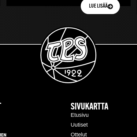
LUE LISÄÄ
T
SIVUKARTTA
Etusivu
Uutiset
Ottelut