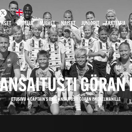
TISET
OTTELUT
MIEHET
NAISET
JUNIORIT
AKATEMIA
L ANSAITUSTI GÖRAN
ETUSIVU
»
CAPTAIN’S BALL ANSAITUSTI GÖRAN ENCKELMANILLE