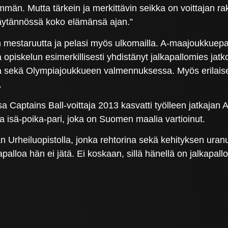
mmän. Mutta tärkein ja merkittävin seikka on voittajan rakk
käytännössä koko elämänsä ajan.”
mestaruutta ja pelasi myös ulkomailla. A-maajoukkuepaita
opiskelun esimerkillisesti yhdistänyt jalkapallomies jatk
kä Olympiajoukkueen valmennuksessa. Myös erilaiset te
.
ssa Captains Ball-voittaja 2013 kasvatti työlleen jatkaja
a isä-poika-pari, joka on Suomen maalia vartioinut.
län Urheiluopistolla, jonka rehtorina sekä kehityksen ura
apalloa hän ei jätä. Ei koskaan, sillä hänellä on jalkapa