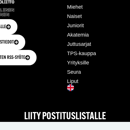
Miehet
Naiset
Juniorit
LLE
Akatemia
STIEDOT
Juttusarjat
TPS-kauppa
TEN RSS-SYÖTE
Yrityksille
Seura
Liput
LIITY POSTITUSLISTALLE