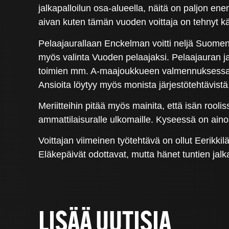
jalkapalloilun osa-alueella, näitä on paljon ene
aivan kuten tämän vuoden voittaja on tehnyt 
Pelaajaurallaan Enckelman voitti neljä Suomen 
myös valinta Vuoden pelaajaksi. Pelaajauran ja 
toimien mm. A-maajoukkueen valmennuksessa se
Ansioita löytyy myös monista järjestötehtävistä
Meriitteihin pitää myös mainita, että isän rooli
ammattilaisuralle ulkomaille. Kyseessä on aino
Voittajan viimeinen työtehtävä on ollut Eerikki
Eläkepäivät odottavat, mutta hänet tuntien jalk
LISÄÄ UUTISIA