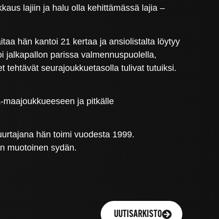
aus lajiin ja halu olla kehittämässä lajia –
a hän kantoi 21 kertaa ja ansiolistalta löytyy
oi jalkapallon parissa valmennuspuolella,
htävät seurajoukkuetasolla tulivat tutuiksi.
n A-maajoukkueeseen ja pitkälle
nuurtajana hän toimi vuodesta 1999.
llon muotoinen sydän.
UUTISARKISTO