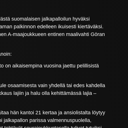
ävästä suomalaisen jalkapalloilun hyväksi
aman palkinnon edelleen ikuisesti kiertäväksi.
omen A-maajoukkueen entinen maalivahti Göran
anoin:
o on aikaisempina vuosina jaettu pelillisistä
ule osaamisesta vain yhdellä tai edes kahdella
aus lajiin ja halu olla kehittämässä lajia –
a hän kantoi 21 kertaa ja ansiolistalta löytyy
oi jalkapallon parissa valmennuspuolella,
htävät seurajoukkuetasolla tulivat tutuiksi.