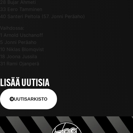
28 Bujar Ahmeti
33 Eero Tamminen
40 Santeri Peltola (57. Jonni Peräaho)
Vaihdossa:
1 Arnold Uschanoff
5 Jonni Peräaho
10 Niklas Blomqvist
18 Joona Jussila
31 Rami Ojanperä
LISÄÄ UUTISIA
UUTISARKISTO