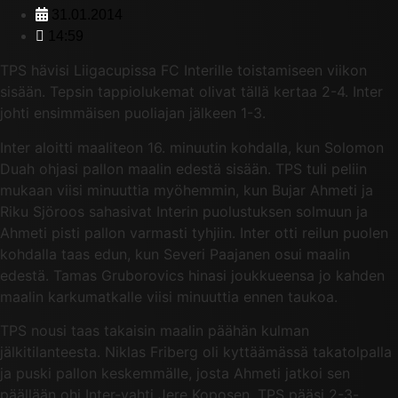
31.01.2014
14:59
TPS hävisi Liigacupissa FC Interille toistamiseen viikon
sisään. Tepsin tappiolukemat olivat tällä kertaa 2-4. Inter
johti ensimmäisen puoliajan jälkeen 1-3.
Inter aloitti maaliteon 16. minuutin kohdalla, kun Solomon
Duah ohjasi pallon maalin edestä sisään. TPS tuli peliin
mukaan viisi minuuttia myöhemmin, kun Bujar Ahmeti ja
Riku Sjöroos sahasivat Interin puolustuksen solmuun ja
Ahmeti pisti pallon varmasti tyhjiin. Inter otti reilun puolen
kohdalla taas edun, kun Severi Paajanen osui maalin
edestä. Tamas Gruborovics hinasi joukkueensa jo kahden
maalin karkumatkalle viisi minuuttia ennen taukoa.
TPS nousi taas takaisin maalin päähän kulman
jälkitilanteesta. Niklas Friberg oli kyttäämässä takatolpalla
ja puski pallon keskemmälle, josta Ahmeti jatkoi sen
päällään ohi Inter-vahti Jere Koposen. TPS pääsi 2-3-