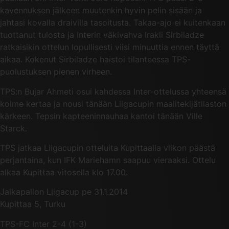
kavennuksen jälkeen muutenkin hyvin pelin sisään ja
jahtasi kovalla draivilla tasoitusta. Takaa-ajo ei kuitenkaan
tuottanut tulosta ja Interin väkivahva Irakli Sirbiladze
ratkaisikin ottelun lopullisesti viisi minuuttia ennen täyttä
aikaa. Kokenut Sirbiladze haistoi tilanteessa TPS-
puolustuksen pienen virheen.
TPS:n Bujar Ahmeti osui kahdessa Inter-ottelussa yhteensä
kolme kertaa ja nousi tänään Liigacupin maalitekijätilaston
kärkeen. Tepsin kapteeninnauhaa kantoi tänään Ville
Starck.
TPS jatkaa Liigacupin otteluita Kupittaalla viikon päästä
perjantaina, kun IFK Mariehamn saapuu vieraaksi. Ottelu
alkaa Kupittaa vitosella klo 17.00.
Jalkapallon Liigacup pe 31.1.2014
Kupittaa 5, Turku
TPS-FC Inter 2-4 (1-3)