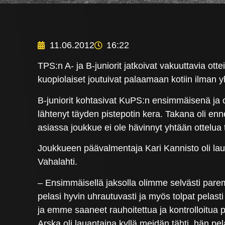
11.06.2012
16:22
TPS:n A- ja B-juniorit jatkoivat vakuuttavia o
kuopiolaiset joutuivat palaamaan kotiin ilman
B-juniorit kohtasivat KuPS:n ensimmäisenä ja o
lähtenyt täyden pistepotin kera. Takana oli enne
asiassa joukkue ei ole hävinnyt yhtään ottelua
Joukkueen päävalmentaja Kari Kannisto oli la
Vahalahti.
– Ensimmäisellä jaksolla olimme selvästi parem
pelasi hyvin uhrautuvasti ja myös tolpat pelasti
ja emme saaneet rauhoitettua ja kontrolloitua p
Arska oli lauantaina kyllä meidän tähti, hän pelas