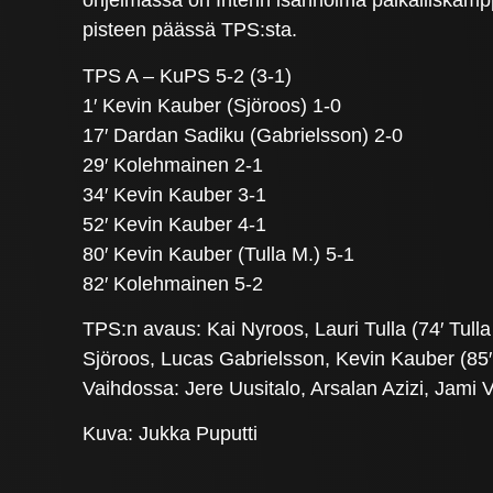
ohjelmassa on Interin isännöimä paikalliskamp
pisteen päässä TPS:sta.
TPS A – KuPS 5-2 (3-1)
1′ Kevin Kauber (Sjöroos) 1-0
17′ Dardan Sadiku (Gabrielsson) 2-0
29′ Kolehmainen 2-1
34′ Kevin Kauber 3-1
52′ Kevin Kauber 4-1
80′ Kevin Kauber (Tulla M.) 5-1
82′ Kolehmainen 5-2
TPS:n avaus: Kai Nyroos, Lauri Tulla (74′ Tulla
Sjöroos, Lucas Gabrielsson, Kevin Kauber (85′
Vaihdossa: Jere Uusitalo, Arsalan Azizi, Jami Vi
Kuva: Jukka Puputti