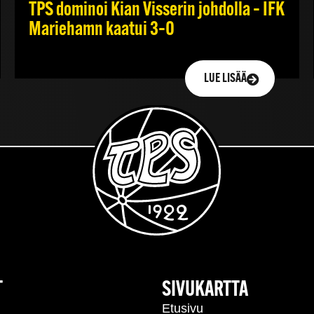
TPS dominoi Kian Visserin johdolla – IFK
Mariehamn kaatui 3–0
LUE LISÄÄ
T
SIVUKARTTA
Etusivu