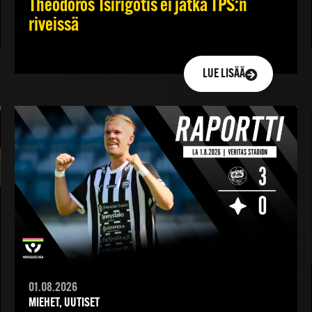
Theodoros Tsirigotis ei jatka TPS:n
riveissä
LUE LISÄÄ
01.08.2026
MIEHET, UUTISET