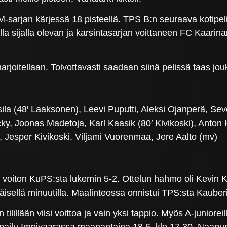
M-sarjan kärjessä 18 pisteellä. TPS B:n seuraava kotipel
la sijalla olevan ja karsintasarjan voittaneen FC Kaarin
arjoitellaan. Toivottavasti saadaan siinä pelissä taas jo
ila (48′ Laaksonen), Leevi Puputti, Aleksi Ojanperä, Se
ky, Joonas Madetoja, Karl Kaasik (80′ Kivikoski), Anton 
Jesper Kivikoski, Viljami Vuorenmaa, Jere Aalto (mv)
an voiton KuPS:sta lukemin 5-2. Ottelun hahmo oli Kevin
äisellä minuutilla. Maalinteossa onnistui TPS:sta Kaube
ilillään viisi voittoa ja vain yksi tappio. Myös A-juniore