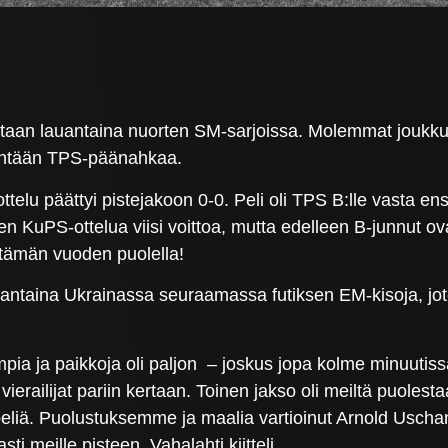
tteitaan lauantaina nuorten SM-sarjoissa. Molemmat joukku
 yhtään TPS-päänahkaa.
ttelu päättyi pistejakoon 0-0. Peli oli TPS B:lle vasta e
n KuPS-ottelua viisi voittoa, mutta edelleen B-junnut ovat 
 tämän vuoden puolella!
uantaina Ukrainassa seuraamassa futiksen EM-kisoja, jo
pia ja paikkoja oli paljon – joskus jopa kolme minuutis
 vierailijat pariin kertaan. Toinen jakso oli meiltä puoles
eliä. Puolustuksemme ja maalia vartioinut Arnold Uschanof
ti meille pisteen, Vahalahti kiitteli.