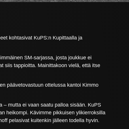
eet kohtasivat KuPS:n Kupittaalla ja
nsimmäinen SM-sarjassa, josta joukkue ei
siis tappioitta. Mainittakoon vielä, että itse
ten päävetovastuun ottelussa kantoi Kimmo
sa – mutta ei vaan saatu palloa sisään. KuPS
taan heikompi. Kävimme pikkuisen ylikierroksilla
f pelasivat kuitenkin jälleen todella hyvin.