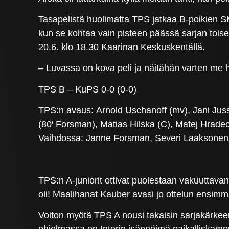
Tasapelistä huolimatta TPS jatkaa B-poikien S
kun se kohtaa vain pisteen päässä sarjan toisel
20.6. klo 18.30 Kaarinan Keskuskentällä.
– Luvassa on kova peli ja näitähän varten me h
TPS B – KuPS 0-0 (0-0)
TPS:n avaus: Arnold Uschanoff (mv), Jani Juss
(80′ Forsman), Matias Hilska (C), Matej Hradec
Vaihdossa: Janne Forsman, Severi Laaksonen, 
TPS:n A-juniorit ottivat puolestaan vakuuttav
oli! Maalihanat Kauber avasi jo ottelun ensimm
Voiton myötä TPS A nousi takaisin sarjakärkeen t