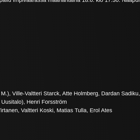
pailu Impivaarassa maanantaina 18.6. klo 17.30. Naapuri
 M.), Ville-Valtteri Starck, Atte Holmberg, Dardan Sadiku,
 Uusitalo), Henri Forsström
rtanen, Valtteri Koski, Matias Tulla, Erol Ates