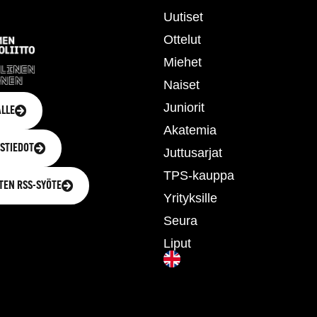
Uutiset
Ottelut
Miehet
Naiset
Juniorit
LLE
Akatemia
STIEDOT
Juttusarjat
TPS-kauppa
TEN RSS-SYÖTE
Yrityksille
Seura
Liput