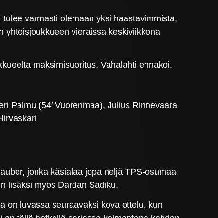
i tulee varmasti olemaan yksi haastavimmista,
an yhteisjoukkueen vieraissa keskiviikkona
ukkueelta maksimisuoritus, Vahalahti ennakoi.
veri Palmu (54′ Vuorenmaa), Julius Rinnevaara
Hirvaskari
 Kauber, jonka käsialaa jopa neljä TPS-osumaa
rin lisäksi myös Dardan Sadiku.
illa on luvassa seuraavaksi kova ottelu, kun