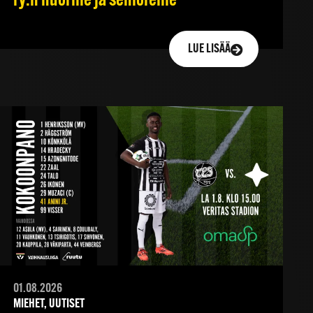
ry:n nuorille ja senioreille
LUE LISÄÄ
01.08.2026
MIEHET, UUTISET