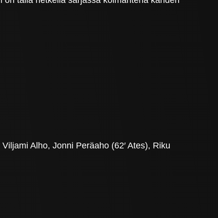
 on tällä hetkellä sarjassa kolmantena kahden
 Viljami Alho, Jonni Peräaho (62′ Ates), Riku