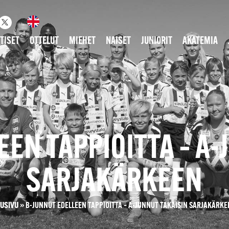
TISET
OTTELUT
MIEHET
NAISET
JUNIORIT
AKATEMIA
EEN TAPPIOITTA – A-
SARJAKÄRKEEN
TUSIVU
»
B-JUNNUT EDELLEEN TAPPIOITTA – A-JUNNUT TAKAISIN SARJAKÄRK