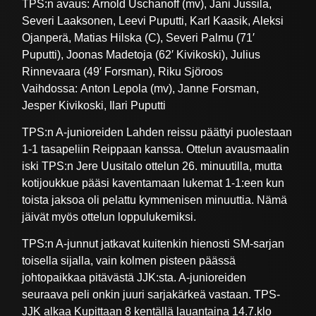
TPS:n avaus: Arnold Uschanoff (mv), Jani Jussila,
Severi Laaksonen, Leevi Puputti, Karl Kaasik, Aleksi
Ojanperä, Matias Hilska (C), Severi Palmu (71′
Puputti), Joonas Madetoja (62′ Kivikoski), Julius
Rinnevaara (49′ Forsman), Riku Sjöroos
Vaihdossa: Anton Lepola (mv), Janne Forsman,
Jesper Kivikoski, Ilari Puputti
TPS:n A-junioreiden Lahden reissu päättyi puolestaan
1-1 tasapeliin Reippaan kanssa. Ottelun avausmaalin
iski TPS:n Jere Uusitalo ottelun 26. minuutilla, mutta
kotijoukkue pääsi kaventamaan lukemat 1-1:een kun
toista jaksoa oli pelattu kymmenisen minuuttia. Nämä
jäivät myös ottelun loppulukemiksi.
TPS:n A-junnut jatkavat kuitenkin hienosti SM-sarjan
toisella sijalla, vain kolmen pisteen päässä
johtopaikkaa pitävästä JJK:sta. A-junioreiden
seuraava peli onkin juuri sarjakärkeä vastaan. TPS-
JJK alkaa Kupittaan 8 kentällä lauantaina 14.7.klo