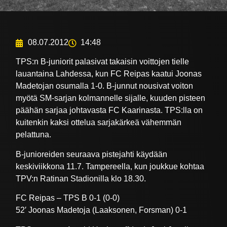
08.07.2012
14:48
TPS:n B-juniorit palasivat takaisin voittojen tielle
lauantaina Lahdessa, kun FC Reipas kaatui Joonas
Madetojan osumalla 1-0. B-junnut nousivat voiton
myötä SM-sarjan kolmannelle sijalle, kuuden pisteen
päähän sarjaa johtavasta FC Kaarinasta. TPS:lla on
kuitenkin kaksi ottelua sarjakärkeä vähemmän
pelattuna.
B-junioreiden seuraava pistejahti käydään
keskiviikkona 11.7. Tampereella, kun joukkue kohtaa
TPV:n Ratinan Stadionilla klo 18.30.
FC Reipas – TPS B 0-1 (0-0)
52′ Joonas Madetoja (Laaksonen, Forsman) 0-1