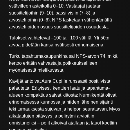
ystävilleen asteikolla 0–10. Vastaajat jaetaan
suosittelijoihin (9–10), passiivisiin (7–8) ja
arvostelijoihin (0–6). NPS lasketaan vähentämällä
arvostelijoiden osuus suosittelijoiden osuudesta.
Tulokset vaihtelevat –100 ja +100 välillä. Yli 50:n
arvoa pidetään kansainvälisesti erinomaisena.
Turku tapahtumakaupunkina sai NPS-arvon 74, mikä
kertoo erittäin vahvasta ja poikkeuksellisen
myönteisestä mielikuvasta.
Kävijät antoivat Aura Cupille runsaasti positiivista
palautetta. Erityisesti kenttien laatu ja tapahtuma-
alueen kompaktius saivat kiitosta: Nurmikentät olivat
erinomaisessa kunnossa ja niiden läheinen sijainti
teki turnauksesta sujuvan ja helpon seurattavan. Myös
aikataulujen pitävyys ja pelirytmi arvioitiin
onnistuneiksi – pelit alkoivat ajallaan ja tauot koettiin
sopivan mittaisiksi.