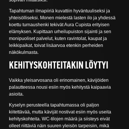
Tapahtuman ilmapiiriä kuvattiin hyväntuuliseksi ja
yhteisölliseksi. Monen mielestä lasten ilo ja yhdessä
koettu turnaushenki tekivät Aura Cupista erityisen
elämyksen. Kupittaan urheilupuiston sijainti ja sen
monipuoliset palvelut, kuten ravintolat, kaupat ja
leikkipaikat, toivat lisäarvoa etenkin perheiden
näkökulmasta.
KEHITYSKOHTEITAKIN LÖYTYI
Vaikka yleisarvosana oli erinomainen, kävijöiden
palautteessa nousi esiin myös kehitystä kaipaavia
asioita.
Kyselyn perusteella tapahtumassa oli paljon
kiitettävää, mutta kävijät nostivat esiin myös useita
kehityskohteita. WC-tilojen määrä ja siisteys eivät
olleet riittäviä näin suuren yleisön tarpeisiin, mikä