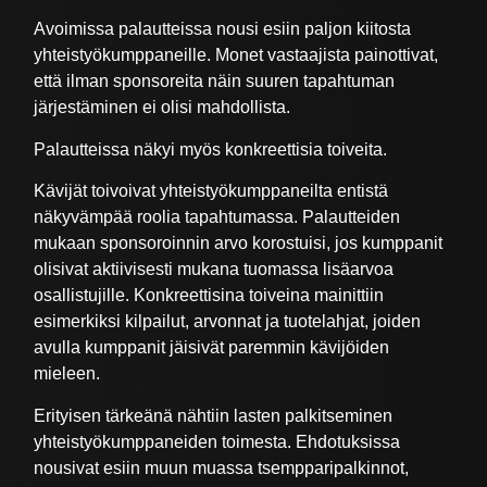
Avoimissa palautteissa nousi esiin paljon kiitosta
yhteistyökumppaneille. Monet vastaajista painottivat,
että ilman sponsoreita näin suuren tapahtuman
järjestäminen ei olisi mahdollista.
Palautteissa näkyi myös konkreettisia toiveita.
Kävijät toivoivat yhteistyökumppaneilta entistä
näkyvämpää roolia tapahtumassa. Palautteiden
mukaan sponsoroinnin arvo korostuisi, jos kumppanit
olisivat aktiivisesti mukana tuomassa lisäarvoa
osallistujille. Konkreettisina toiveina mainittiin
esimerkiksi kilpailut, arvonnat ja tuotelahjat, joiden
avulla kumppanit jäisivät paremmin kävijöiden
mieleen.
Erityisen tärkeänä nähtiin lasten palkitseminen
yhteistyökumppaneiden toimesta. Ehdotuksissa
nousivat esiin muun muassa tsempparipalkinnot,