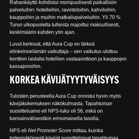
Rahankäyttö kohdistui monipuolisesti paikallisiin
palveluihin: hotelleihin, ravintoloihin, kahviloihin,
kauppoihin ja muihin matkailupalveluihin. Yli 70 %
Turun ulkopuolelta tulleista majoittui maksullisesti,
keskimäärin kahden yön ajan.
Luvut kertovat, että Aura Cup on tärkeä
elinkeinoelämän vaikuttaja – sen vaikutus ulottuu
kenttien laidalta hotellien vastaanottoon ja kauppojen
kassajonoihin.
KORKEA KÄVIJÄTYYTYVÄISYYS
Tulosten perusteella Aura Cup onnistui hyvin myös
kävijäkokemuksen näkökulmasta. Tapahtuman
suositteluarvo eli NPS-luku oli 56, mikä on
kansainvälisestikin erinomaisella tasolla.
NPS eli
Net Promoter Score
mittaa, kuinka
todennäköisesti kävijät suosittelisivat tapahtumaa