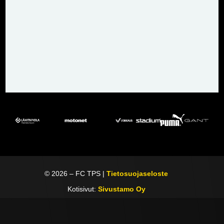
©
2026
– FC TPS |
Tietosuojaseloste
Kotisivut:
Sivustamo Oy