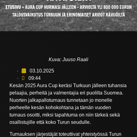
ETUSIVU
»
AURA CUP HURMASI JÄLLEEN – ARVIOLTA YLI 800 000 EURON
TALOUSVAIKUTUS TURKUUN JA ERINOMAISET ARVIOT KÄVIJÖILTÄ
Kuva: Juuso Raali
03.10.2025
09:44
Kesän 2025 Aura Cup keräsi Turkuun jälleen tuhansia
pelaajia, perheitä ja valmentajia eri puolilta Suomea.
Nuorten jalkapalloturnaus tunnetaan jo monelle
perheelle kesän kohokohtana ja tämän vuoden
turnaus osoitti, miksi tapahtuma on niin tärkeä sekä
osallistujille että koko Turun seudulle.
Turnauksen järjestäjät toteuttivat yhteistyössä Turun