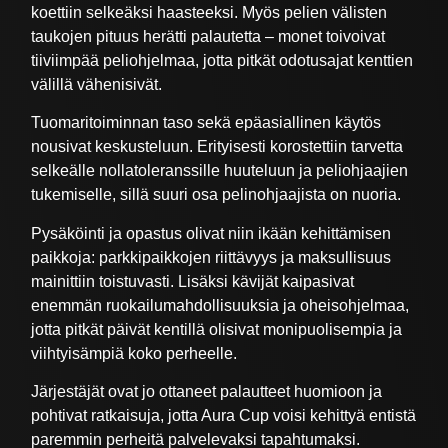
koettiin selkeäksi haasteeksi. Myös pelien välisten
taukojen pituus herätti palautetta – monet toivoivat
tiiviimpää peliohjelmaa, jotta pitkät odotusajat kenttien
välillä vähenisivät.
Tuomaritoiminnan taso sekä epäasiallinen käytös
nousivat keskusteluun. Erityisesti korostettiin tarvetta
selkeälle nollatoleranssille huuteluun ja peliohjaajien
tukemiselle, sillä suuri osa pelinohjaajista on nuoria.
Pysäköinti ja opastus olivat niin ikään kehittämisen
paikkoja: parkkipaikkojen riittävyys ja maksullisuus
mainittiin toistuvasti. Lisäksi kävijät kaipasivat
enemmän ruokailumahdollisuuksia ja oheisohjelmaa,
jotta pitkät päivät kentillä olisivat monipuolisempia ja
viihtyisämpiä koko perheelle.
Järjestäjät ovat jo ottaneet palautteet huomioon ja
pohtivat ratkaisuja, jotta Aura Cup voisi kehittyä entistä
paremmin perheitä palvelevaksi tapahtumaksi.