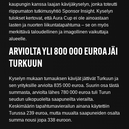
kaupungin kanssa laajan kävijäkyselyn, jonka toteutti
riippumaton tutkimusyhtiö Sponsor Insight. Kyselyn
tulokset kertovat, että Aura Cup ei ole ainoastaan
lasten ja nuorten liikuntatapahtuma – se on myös
merkittävä taloudellinen ja imagollinen vaikuttaja
alueelle.
ARVIOLTA YLI 800 000 EUROA JÄI
TURKUUN
Kyselyn mukaan turnauksen kävijät jättivät Turkuun ja
sen yrityksille arviolta 835 000 euroa. Suurin osa tästä
summasta, arviolta lähes 780 000 euroa tuli Turun
seudun ulkopuolelta saapuneilta vierailta.
Keskimäärin tapahtumavierailun ainana käytettiin
Turussa 239 euroa, mutta muualta saapuneiden osalta
summa nousi jopa 338 euroon.