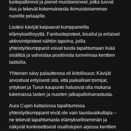
tuotepalkinnot ja pienet muistoesineet, jotka tuovat
iloa ja tekevät kokemuksesta ikimuistoisemman
nuorille pelaajille.
Lisäksi kävijät kaipaavat kumppaneilta
elämyksellisyyttä. Fanituotepisteet, kisailut ja erilaiset
aktivointipisteet nähtiin tapoina, joilla
yhteistyökumppanit voivat tuoda tapahtumaan lisää
sisältöä ja vahvistaa positiivista tunnelmaa kenttien
laidoilla.
Yhteinen sävy palautteissa oli kiitollisuus: Kävijät
arvostivat erityisesti sitä, että paikalliset toimijat,
yritykset ja Turun kaupunki halusivat olla mukana
tukemassa lasten ja nuorten jalkapalloharrastusta.
Aura Cupin kaltaisissa tapahtumissa
yhteistyökumppanit eivät ole vain taustavaikuttajia –
ne tekevät tapahtumasta elämyksellisemmän ja
näkyvät konkreettisesti osallistujien arjessa kenttien