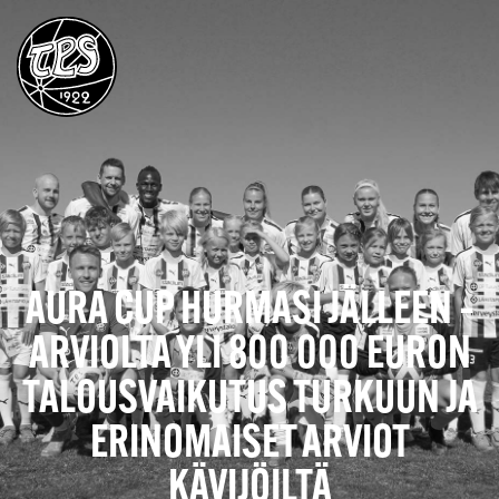
AURA CUP HURMASI JÄLLEEN –
ARVIOLTA YLI 800 000 EURON
TALOUSVAIKUTUS TURKUUN JA
ERINOMAISET ARVIOT
KÄVIJÖILTÄ