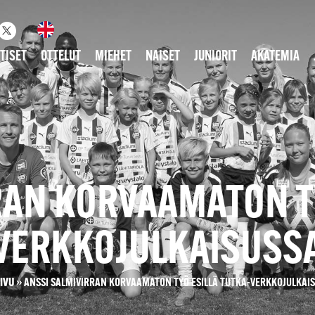
TISET
OTTELUT
MIEHET
NAISET
JUNIORIT
AKATEMIA
RAN KORVAAMATON TY
VERKKOJULKAISUSS
IVU
»
ANSSI SALMIVIRRAN KORVAAMATON TYÖ ESILLÄ TUTKA-VERKKOJULKAI