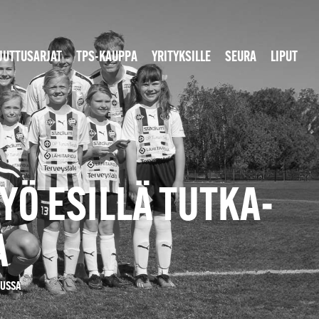
JUTTUSARJAT
TPS-KAUPPA
YRITYKSILLE
SEURA
LIPUT
Ö ESILLÄ TUTKA-
A
SUSSA