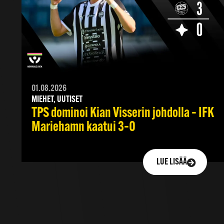
01.08.2026
MIEHET, UUTISET
TPS dominoi Kian Visserin johdolla – IFK
Mariehamn kaatui 3–0
LUE LISÄÄ