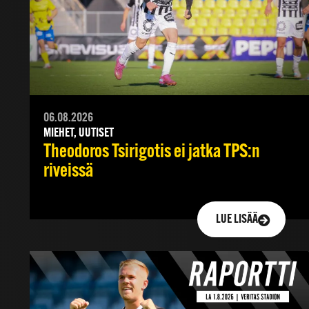
06.08.2026
MIEHET, UUTISET
Theodoros Tsirigotis ei jatka TPS:n
riveissä
LUE LISÄÄ