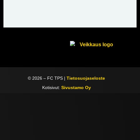
©
2026
– FC TPS |
Tietosuojaseloste
Kotisivut:
Sivustamo Oy