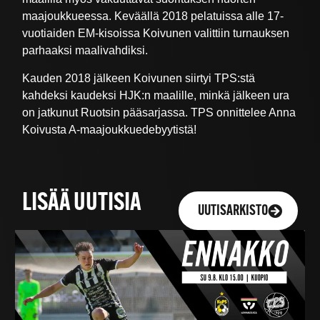
maajoukkueessa. Keväällä 2018 pelatuissa alle 17-
vuotiaiden EM-kisoissa Koivunen valittiin turnauksen
parhaaksi maalivahdiksi.
Kauden 2018 jälkeen Koivunen siirtyi TPS:stä
kahdeksi kaudeksi HJK:n maalille, minkä jälkeen ura
on jatkunut Ruotsin pääsarjassa. TPS onnittelee Anna
Koivusta A-maajoukkuedebyytistä!
LISÄÄ UUTISIA
UUTISARKISTO