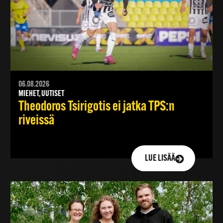
06.08.2026
MIEHET, UUTISET
Theodoros Tsirigotis ei jatka TPS:n
riveissä
LUE LISÄÄ