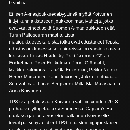
0-voittoa.
Eilisen A-maajoukkuedebyyttinsä myötä Koivunen
liittyi kunniakkaaseen joukkoon maalivahteja, jotka
ovat vartioineet sekä Suomen A-maajoukkueen että
Turun Palloseuran maalia. Lista
maajoukkueveskareista, jotka ovat edustaneet Tepsiä
edustusjoukkueessa tai junioreissa, on varsin komeaa
luettavaa: Lukas Hradecky, Petri Jakonen, Göran
Enckelman, Peter Enckelman, Jouni Gröndahl,
Markku Palmroos, Dan-Ola Eckerman, Pekka Nurmio,
Henrik Moisander, Panu Toivonen, Jukka Lehtovaara,
Siiri Välimaa, Lucas Bergström, Milla-Maj Majasaari ja
Anna Koivunen.
TPS:ssä pelatessaan Koivunen valittiin vuoden 2018
parhaaksi tyttöpelaajaksi Suomessa. Captain’s Ball -
gaalassa jaetun arvostetun palkinnon Koivuselle
toivat paitsi hyvät otteet TPS:n naisten liigajoukkueen
maalilla myös vakuuttavat suorituksen nuorten