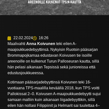
AREENOILLE KULKENUT TPS:N KAUTTA
22.02.2024
16:26
Maalivahti
Anna Koivunen
teki eilen A-
maajoukkuedebyyttinsä. Nykyisin Ruotsin pääsarjan
Brommapojkarnaa edustavan Koivusen tie isoille
areenoille on kulkenut Turun Palloseuran kautta, sillä
hän pelasi aikanaan Tepsissä sekä junioreissa että
edustusjoukkueessa.
Kotimaan pääsarjadebyyttinsä Koivunen teki 16-
vuotiaana TPS-maalilla keväällä 2018, kun TPS voitti
Pallokissat 2–0. Koivusen A-maajoukkuedebyytti sujui
samaan malliin kuin aikanaan liigadebyyttikin, sillä
eilen hän nollasi Filippiinit ja Helmarit sai tuulettaa 4–