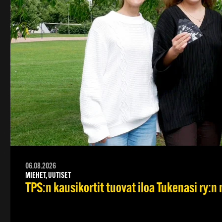
06.08.2026
MIEHET, UUTISET
TPS:n kausikortit tuovat iloa Tukenasi ry:n n