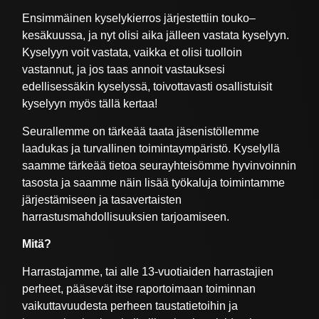
Ensimmäinen kyselykierros järjestettiin touko–
kesäkuussa, ja nyt olisi aika jälleen vastata kyselyyn.
Kyselyyn voit vastata, vaikka et olisi tuolloin
vastannut, ja jos taas annoit vastauksesi
edellisessäkin kyselyssä, toivottavasti osallistuisit
kyselyyn myös tällä kertaa!
Seurallemme on tärkeää taata jäsenistöllemme
laadukas ja turvallinen toimintaympäristö. Kyselyllä
saamme tärkeää tietoa seurayhteisömme hyvinvoinnin
tasosta ja saamme näin lisää työkaluja toimintamme
järjestämiseen ja tasavertaisten
harrastusmahdollisuuksien tarjoamiseen.
Mitä?
Harrastajamme, tai alle 13-vuotiaiden harrastajien
perheet, pääsevät itse raportoimaan toiminnan
vaikuttavuudesta perheen taustatietoihin ja