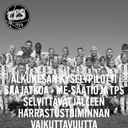
ALKUKESÄN KYSELYPILOTTI
SAA JATKOA – ME-SÄÄTIÖ JA TPS
SELVITTÄVÄT JÄLLEEN
HARRASTUSTOIMINNAN
VAIKUTTAVUUTTA