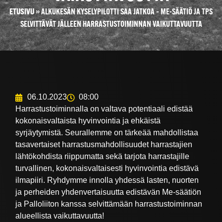
ETUSIVU
»
ALKUKESÄN KYSELYPILOTTI SAA JATKOA – ME-SÄÄTIÖ JA TPS
SELVITTÄVÄT JÄLLEEN HARRASTUSTOIMINNAN VAIKUTTAVUUTTA
06.10.2023
08:00
Harrastustoiminnalla on valtava potentiaali edistää
kokonaisvaltaista hyvinvointia ja ehkäistä
syrjäytymistä. Seurallemme on tärkeää mahdollistaa
tasavertaiset harrastusmahdollisuudet harrastajien
lähtökohdista riippumatta sekä tarjota harrastajille
turvallinen, kokonaisvaltaisesti hyvinvointia edistävä
ilmapiiri. Ryhdymme innolla yhdessä lasten, nuorten
ja perheiden yhdenvertaisuutta edistävän Me-säätiön
ja Palloliiton kanssa selvittämään harrastustoiminnan
alueellista vaikuttavuutta!