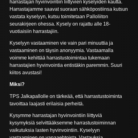
harrastajan hyvinvointiin liittyvien kyselyiden kautta.
Harrastajamme saavat suoraan sähköpostiinsa kutsun
vastata kyselyyn, kutsu toimitetaan Palloliiton
seurakirjeen ohessa. Kysely on rajattu alle 18-
vuotiaisiin harrastajiin.
Kyselyyn vastaaminen vie vain pari minuuttia ja
vastaaminen on täysin anonyymia. Vastaamalla
voimme kehittää harrastustoimintaa tukemaan
harrastajien hyvinvointia entistäkin paremmin. Suuri
kiitos avustasi!
Miksi?
TPS Jalkapallolle on tärkeää, että harrastustoiminta
tavoittaa laajasti erilaisia perheitä.
Kysymme harrastajan hyvinvointiin liittyviä
kysymyksiä selvittääksemme harrastustoiminnan
vaikutuksia lasten hyvinvointiin. Kyselyyn
vastaaminen on vapaaehtoista. Vastauksia