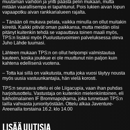
muutaman vaihdon ja yritti päästä pelin mukaan, mutta
mitään vaarallisempa ei tapahtunut. Pois lukien aivan lopun
vapaapotku aivan rankkarialueen rajalta.
– Tänään oli mukava pelata, vaikka minulla on ollut muitakin
kiireitä. Kaikki pitivät oman paikkansa, mutta meidän olisi
pitänyt kuitenkin tehdä se vapauttava toinen maali myös,
TPS:n lisäksi myös Puolustusvoimien palveluksessa oleva
Juho Lähde tuumasi.
Lähteen mukaan TPS:n on ollut helpompi valmistautua
kauteen, koska joukkue ei ole muuttunut niin paljon kuin
kahtena edellisenä vuotena.
– Totta kai sillä on vaikutusta, mutta joka vuosi täytyy nousta
myös uusia vastuunkantajia, hän vielä korosti.
TPS:n seuraava ottelu ei ole Liigacupia, vaan ihan puhdas
harjoitusottelu. Vastustaja on kuitenkin mielenkiintoinen, eli
tukholmalainen IF Brommapojkarna, joka tunnetaan TPS:n
lailla vahvasta juniorityöstään. Ottelu alkaa Javenture-
Areenalla torstaina 16.2. klo 14.00
LISÄÄ UUTISIA