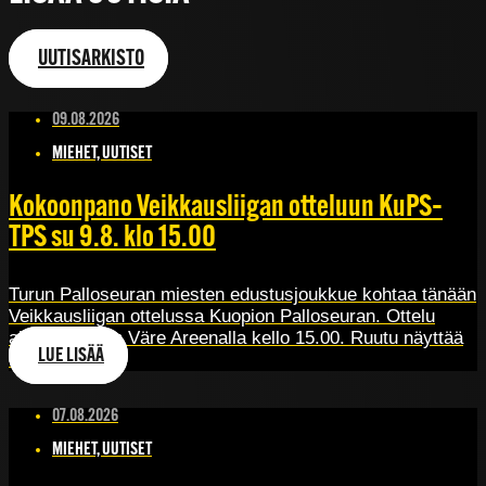
UUTISARKISTO
09.08.2026
MIEHET, UUTISET
Kokoonpano Veikkausliigan otteluun KuPS–
TPS su 9.8. klo 15.00
Turun Palloseuran miesten edustusjoukkue kohtaa tänään
Veikkausliigan ottelussa Kuopion Palloseuran. Ottelu
alkaa Kuopion Väre Areenalla kello 15.00. Ruutu näyttää
LUE LISÄÄ
ottelun[…]
07.08.2026
MIEHET, UUTISET