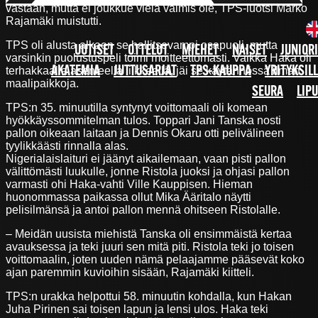
vastaan, mutta ei joukkue vielä valmis ole, TPS-luotsi Marko
Rajamäki muistutti.
TPS oli alusta alkaen se hallitsevampi osapuoli, mutta
UUTISET
OTTELUT
MIEHET
NAISET
JUNIOR
varsinkin puolustuspeli toimi moitteettomasti. Vaikka Haka oli
terhakkaalla asenteella liikkeellä, jäi se käytännössä ilman
AKATEMIA
JUTTUSARJAT
TPS-KAUPPA
YRITYKSIL
maalipaikkoja.
SEURA
LIP
TPS:n 35. minuutilla syntynyt voittomaali oli komean
hyökkäyssommitelman tulos. Toppari Jani Tanska nosti
pallon oikeaan laitaan ja Dennis Okaru otti pelivälineen
tyylikkäästi rinnalla alas.
Nigerialaislaituri ei jäänyt aikailemaan, vaan pisti pallon
välittömästi luukulle, jonne Ristola juoksi ja ohjasi pallon
varmasti ohi Haka-vahti Ville Kauppisen. Hieman
huonommassa paikassa ollut Mika Ääritalo näytti
pelisilmänsä ja antoi pallon mennä ohitseen Ristolalle.
– Meidän uusista miehistä Tanska oli ensimmäistä kertaa
avauksessa ja teki juuri sen mitä piti. Ristola teki jo toisen
voittomaalin, joten uuden nämä pelaajamme pääsevät koko
ajan paremmin kuvioihin sisään, Rajamäki kiitteli.
TPS:n urakka helpottui 58. minuutin kohdalla, kun Hakan
Juha Pirinen sai toisen lapun ja lensi ulos. Haka teki