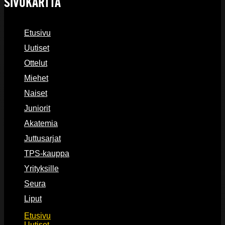
SIVUKARTTA
Etusivu
Uutiset
Ottelut
Miehet
Naiset
Juniorit
Akatemia
Juttusarjat
TPS-kauppa
Yrityksille
Seura
Liput
Etusivu
Uutiset