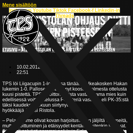
Mene sisältöön
Instagram
Youtube
Tiktok
Facebook-f
Linkedin-in
Threads
ALEKSI RISTOLAN OHJAUS RIITTI
KOLMEEN PISTEESEEN
ETUSIVU
»
ALEKSI RISTOLAN OHJAUS RIITTI KOLMEEN PISTEESEEN
10.02.2012
22:51
TPS löi Liigacupin 1-lohkossa tänään Valkeakosken Hakan
lukemin 1-0. Palloseuralla on nyt koossa kolmesta ottelusta
kuusi pistettä. TPS:n voittomaalista vastasi sama mies kuin
edellisessä voitto-ottelussa FC Interiä vastaan, eli PK-35:stä
täksi kaudeksi Turkuun siirtynyt
hyökkääjä Aleksi Ristola.
– Pelaajamme olivat kovan harjoitusviikon jäljiltä väsyneitä,
mutta sijoittuminen ja etäisyydet kentällä kuitenkin toimivat.
Tämä oli selvästi parempi peli kuin Eckeröhallenissa IFK:ta