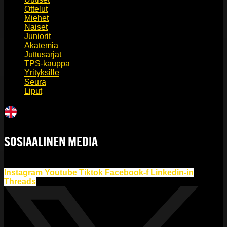
Ottelut
Miehet
Naiset
Juniorit
Akatemia
Juttusarjat
TPS-kauppa
Yrityksille
Seura
Liput
SOSIAALINEN MEDIA
Instagram
Youtube
Tiktok
Facebook-f
Linkedin-in
Threads