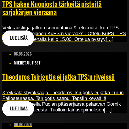
TPS hakee Kuopiosta tärkeitä pisteitä
sarjakärjen vieraana
Veikkausliiga jatkuu sunnuntaina 9. elokuuta, kun TPS
matkustaa Kuopioon KuPS:n vieraaksi. Ottelu KuPS–TPS
LUE LISÄÄ
alkaa Väre Areenalla kello 15.00. Ottelua pystyy[…]
06.08.2026
MIEHET, UUTISET
Theodoros Tsirigotis ei jatka TPS:n riveissä
Kreikkalaishyökkääjä Theodoros Tsirigotis ei jatka Turun
Palloseurassa. Tsirigotis saapui Tepsiin keväällä
lainasopimuksella Puolan pääsarjassa pelaavan Gornik
LUE LISÄÄ
Zabrzen joukkueesta. Tuolloin lainasopimuksen[…]
06.08.2026