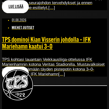
muun muassa seurajohdon tervehdykset ja ennen
LUE LISÄÄ
kaikkea joukkue-esittelyt.[…]
01.08.2026
MIEHET, UUTISET
TPS dominoi Kian Visserin johdolla – IFK
Mariehamn kaatui 3–0
TPS kohtasi lauantain Veikkausliiga-ottelussa IFK
Marienhamnin kotona Veritas Stadionilla. Mustavalkoiset
onnistuivat pitämään täyden pistepotin kotona 3–0-
LUE LISÄÄ
voitolla. TPS ja IFK Mariehamn[…]