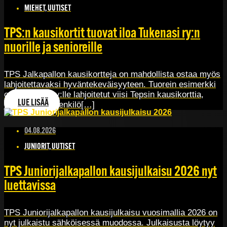
MIEHET, UUTISET
TPS:n kausikortit tuovat iloa Tukenasi ry:n
nuorille ja senioreille
TPS Jalkapallon kausikortteja on mahdollista ostaa myös
lahjoitettavaksi hyväntekeväisyyteen. Tuorein esimerkki
on Tukenasi ry:lle lahjoitetut viisi Tepsin kausikorttia,
LUE LISÄÄ
jotka yksityishenkilö[…]
04.08.2026
JUNIORIT, UUTISET
TPS Juniorijalkapallon kausijulkaisu 2026 nyt
luettavissa
TPS Juniorijalkapallon kausijulkaisu vuosimallia 2026 on
nyt julkaistu sähköisessä muodossa. Julkaisusta löytyy