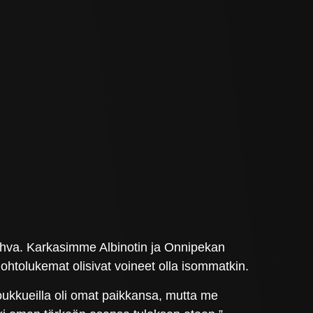
 vahva. Karkasimme Albinotin ja Onnipekan
johtolukemat olisivat voineet olla isommatkin.
joukkueilla oli omat paikkansa, mutta me