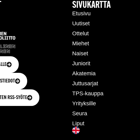
T
SIVUKARTTA
Etusivu
Uutiset
Ottelut
Miehet
Naiset
Juniorit
LLE
Akatemia
STIEDOT
Juttusarjat
TPS-kauppa
TEN RSS-SYÖTE
Yrityksille
Seura
Liput