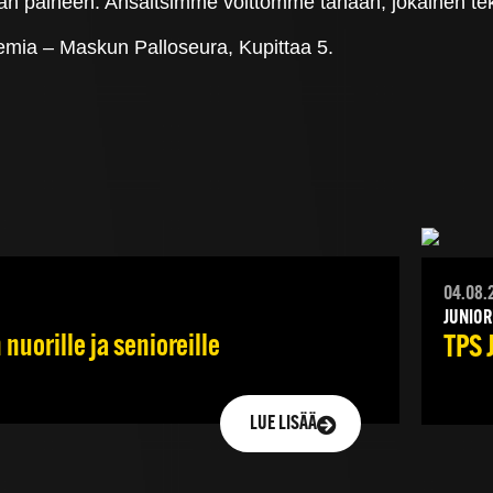
n paineen. Ansaitsimme voittomme tänään, jokainen tek
emia – Maskun Palloseura, Kupittaa 5.
04.08.
JUNIOR
nuorille ja senioreille
TPS 
LUE LISÄÄ