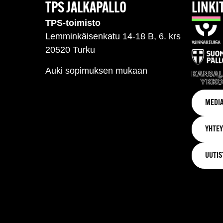
TPS JALKAPALLO
LINKI
TPS-toimisto
Lemminkäisenkatu 14-18 B, 6. krs
20520 Turku
Auki sopimuksen mukaan
MEDIA
YHTEY
UUTIS