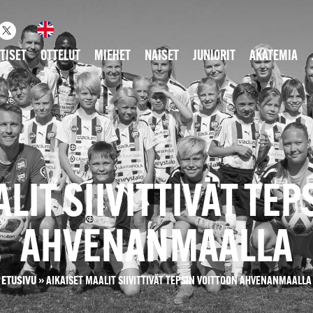
TISET
OTTELUT
MIEHET
NAISET
JUNIORIT
AKATEMIA
LIT SIIVITTIVÄT TE
AHVENANMAALLA
ETUSIVU
»
AIKAISET MAALIT SIIVITTIVÄT TEPSIN VOITTOON AHVENANMAALLA