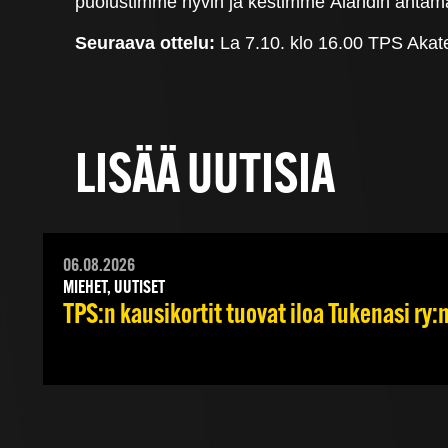
puolustimme hyvin ja kestimme Ålandin antama
Seuraava ottelu:
La 7.10. klo 16.00 TPS Akat
LISÄÄ UUTISIA
06.08.2026
MIEHET, UUTISET
TPS:n kausikortit tuovat iloa Tukenasi ry:n 