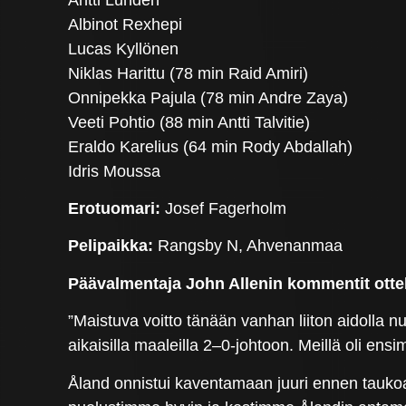
Albinot Rexhepi
Lucas Kyllönen
Niklas Harittu (78 min Raid Amiri)
Onnipekka Pajula (78 min Andre Zaya)
Veeti Pohtio (88 min Antti Talvitie)
Eraldo Karelius (64 min Rody Abdallah)
Idris Moussa
Erotuomari:
Josef Fagerholm
Pelipaikka:
Rangsby N, Ahvenanmaa
Päävalmentaja John Allenin kommentit otte
”Maistuva voitto tänään vanhan liiton aidolla 
aikaisilla maaleilla 2–0-johtoon. Meillä oli ens
Åland onnistui kaventamaan juuri ennen taukoa.