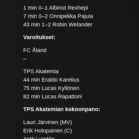
1 min 0–1 Albinot Rexhepi
7 min 0–2 Onnipekka Pajula
43 min 1–2 Robin Welander
Varoitukset:
FC Åland
–
TPS Akatemia
44 min Eraldo Karelius
75 min Lucas Kyllönen
82 min Lucas Rapattoni
TPS Akatemian kokoonpano:
Lauri Järvinen (MV)
Erik Holopainen (C)
Antti Lundén