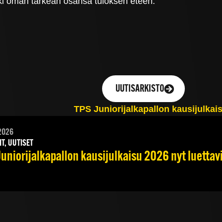
i oman tärkeän osansa tuloksen eteen.”
UUTISARKISTO
2026
IT, UUTISET
Juniorijalkapallon kausijulkaisu 2026 nyt luettav