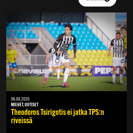
06.08.2026
MIEHET, UUTISET
Theodoros Tsirigotis ei jatka TPS:n
riveissä