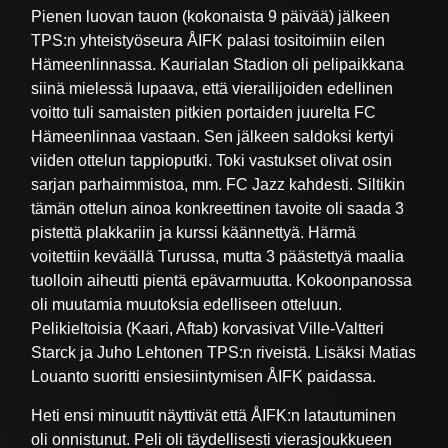
Pienen luovan tauon (kokonaista 9 päivää) jälkeen
TPS:n yhteistyöseura ÅIFK palasi tositoimiin eilen
Hämeenlinnassa. Kaurialan Stadion oli pelipaikkana
siinä mielessä lupaava, että vierailijoiden edellinen
voitto tuli samaisten pitkien portaiden juurelta FC
Hämeenlinnaa vastaan. Sen jälkeen saldoksi kertyi
viiden ottelun tappioputki. Toki vastukset olivat osin
sarjan parhaimmistoa, mm. FC Jazz kahdesti. Siltikin
tämän ottelun ainoa konkreettinen tavoite oli saada 3
pistettä plakkariin ja kurssi käännettyä. Härmä
voitettiin keväällä Turussa, mutta 3 päästettyä maalia
tuolloin aiheutti pientä epävarmuutta. Kokoonpanossa
oli muutamia muutoksia edelliseen otteluun.
Pelikieltoisia (Kaari, Aftab) korvasivat Ville-Valtteri
Starck ja Juho Lehtonen TPS:n riveistä. Lisäksi Matias
Louanto suoritti ensiesiintymisen ÅIFK paidassa.
Heti ensi minuutit näyttivät että ÅIFK:n latautuminen
oli onnistunut. Peli oli täydellisesti vierasjoukkueen