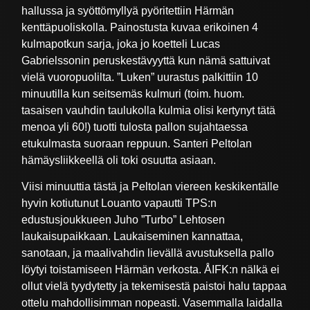
hallussa ja syöttömyllyä pyöritettiin Härmän
kenttäpuoliskolla. Painostusta kuvaa erikoinen 4
kulmapotkun sarja, joka jo koetteli Lucas
Gabrielssonin peruskestävyyttä kun nämä sattuivat
vielä vuoropuolilta. ”Luken” uurastus palkittiin 10
minuutilla kun seitsemäs kulmuri (toim. huom.
tasaisen vauhdin taulukolla kulmia olisi kertynyt tätä
menoa yli 60!) tuotti tulosta pallon sujahtaessa
etukulmasta suoraan reppuun. Santeri Peltolan
hämäysliikkeellä oli toki osuutta asiaan.
Viisi minuuttia tästä ja Peltolan viereen keskikentälle
hyvin kotiutunut Louanto vapautti TPS:n
edustusjoukkueen Juho ”Turbo” Lehtosen
laukaisupaikkaan. Laukaiseminen kannattaa,
sanotaan, ja maalivahdin lievällä avustuksella pallo
löytyi toistamiseen Härmän verkosta. ÅIFK:n nälkä ei
ollut vielä tyydytetty ja tekemisestä paistoi halu tappaa
ottelu mahdollisimman nopeasti. Vasemmalla laidalla