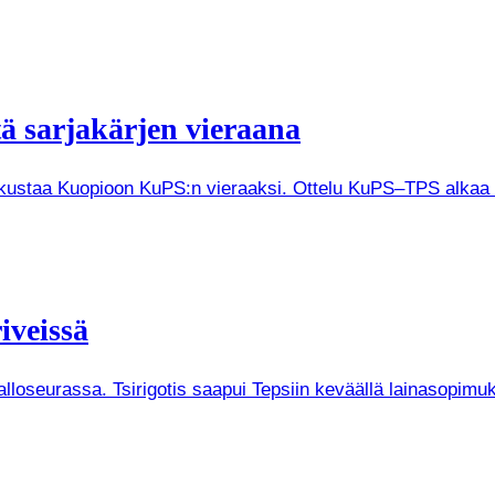
tä sarjakärjen vieraana
tkustaa Kuopioon KuPS:n vieraaksi. Ottelu KuPS–TPS alkaa V
iveissä
Palloseurassa. Tsirigotis saapui Tepsiin keväällä lainasopi