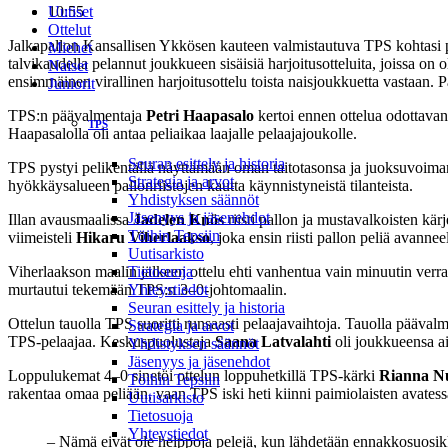
10:55
Uutiset
Ottelut
Jalkapallon Kansallisen Ykkösen kauteen valmistautuva TPS kohtasi p
Miehet
talvikaudella pelannut joukkueen sisäisiä harjoitusotteluita, joissa on
Naiset
ensimmäinen virallinen harjoitusottelu toista naisjoukkuetta vastaan.
Juniorit
TPS:n päävalmentaja
Petri Haapasalo
kertoi ennen ottelua odottavan
TPS
Haapasalolla oli antaa peliaikaa laajalle pelaajajoukolle.
Seuran esittely ja historia
TPS pystyi pelikentällä näyttämään oman taitotasonsa ja juoksuvoimans
Strategia ja arvot
hyökkäysalueen pallonriistojen kautta käynnistyneistä tilanteista.
Yhdistyksen säännöt
Jäsenyys ja jäsenehdot
Illan avausmaalissa
Jadelen Knös
riisti pallon ja mustavalkoisten kä
Töihin Tepsiin
viimeisteli
Hikaru Viherlaakso
, joka ensin riisti pallon peliä avann
Uutisarkisto
Viherlaakson maalin jälkeen ottelu ehti vanhentua vain minuutin verran
Tietosuoja
murtautui tekemään TPS:n 3–0-johtomaalin.
Yhteystiedot
Seuran esittely ja historia
Ottelun tauolla TPS suoritti runsaasti pelaajavaihtoja. Tauolla päävalm
Strategia ja arvot
TPS-pelaajaa. Keskuspuolustaja
Saana Latvalahti
oli joukkueensa a
Yhdistyksen säännöt
Jäsenyys ja jäsenehdot
Loppulukemat 4–0 sinetöi ottelun loppuhetkillä TPS-kärki
Rianna N
Töihin Tepsiin
rakentaa omaa peliään, vaan TPS iski heti kiinni paimiolaisten avatessa
Uutisarkisto
Tietosuoja
Yhteystiedot
– Nämä eivät ole helppoja pelejä, kun lähdetään ennakkosuosikki