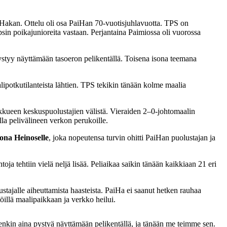
 Hakan. Ottelu oli osa PaiHan 70-vuotisjuhlavuotta. TPS on
epsin poikajunioreita vastaan. Perjantaina Paimiossa oli vuorossa
pystyy näyttämään tasoeron pelikentällä. Toisena isona teemana
lipotkutilanteista lähtien. TPS tekikin tänään kolme maalia
kueen keskuspuolustajien välistä. Vieraiden 2–0-johtomaalin
lla pelivälineen verkon perukoille.
lona Heinoselle
, joka nopeutensa turvin ohitti PaiHan puolustajan ja
ja tehtiin vielä neljä lisää. Peliaikaa saikin tänään kaikkiaan 21 eri
tustajalle aiheuttamista haasteista. PaiHa ei saanut hetken rauhaa
öillä maalipaikkaan ja verkko heilui.
tenkin aina pystyä näyttämään pelikentällä, ja tänään me teimme sen.