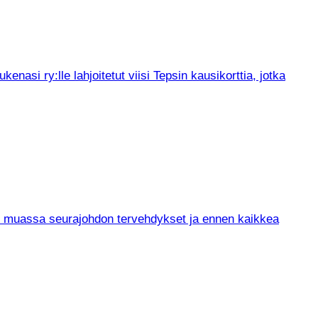
asi ry:lle lahjoitetut viisi Tepsin kausikorttia, jotka
un muassa seurajohdon tervehdykset ja ennen kaikkea