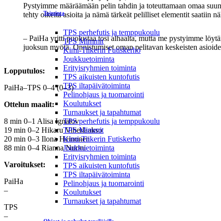
Pystyimme määräämään pelin tahdin ja toteuttamaan omaa suunni
Toiminta
tehty oikeita asioita ja nämä tärkeät pelilliset elementit saati
TPS perhefutis ja temppukoulu
– PaiHa yritti puolustaa tosi alhaalta, mutta me pystyimme löy
TPS Mimmit
juoksun myötä. Onnistumiset oman pelitavan keskeisten asioiden 
Kimi-Tiikerin Futiskerho
Joukkuetoiminta
Erityisryhmien toiminta
Lopputulos:
TPS aikuisten kuntofutis
TPS iltapäivätoiminta
PaiHa–TPS 0–4 (0–3)
Pelinohjaus ja tuomarointi
Koulutukset
Ottelun maalit:
Turnaukset ja tapahtumat
8 min 0–1 Alisa Ignatov
TPS perhefutis ja temppukoulu
19 min 0–2 Hikaru Viherlaakso
TPS Mimmit
20 min 0–3 Ilona Heinonen
Kimi-Tiikerin Futiskerho
88 min 0–4 Rianna Nurmi
Joukkuetoiminta
Erityisryhmien toiminta
Varoitukset:
TPS aikuisten kuntofutis
TPS iltapäivätoiminta
PaiHa
Pelinohjaus ja tuomarointi
–
Koulutukset
Turnaukset ja tapahtumat
TPS
–