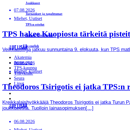
Joukkueet
07.08.2026
Turnaukset ja tapahtumat
Miehet, Uutiset
TPS:n ottelut
TPS hakee Kuopiosta tärkeitä pistei
Seuran yhteystiedot
In english
LUE LISÄÄ
Veikkausliiga jatkuu sunnuntaina 9. elokuuta, kun TPS ma
Akatemia
Juttusarjat
06.08.2026
TPS-kauppa
Miehet, Uutiset
Yrityksille
Seura
Liput
Theodoros Tsirigotis ei jatka TPS:n r
Kreikkalaishyökkääjä Theodoros Tsirigotis ei jatka Turun 
LUE LISÄÄ
joukkueesta. Tuolloin lainasopimuksen[…]
06.08.2026
Miehet, Uutiset