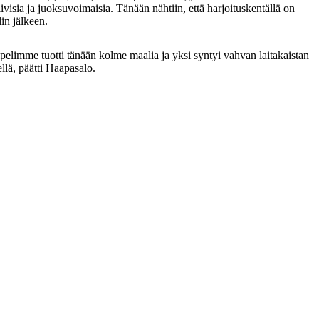
ia ja juoksuvoimaisia. Tänään nähtiin, että harjoituskentällä on
in jälkeen.
elimme tuotti tänään kolme maalia ja yksi syntyi vahvan laitakaistan
llä, päätti Haapasalo.