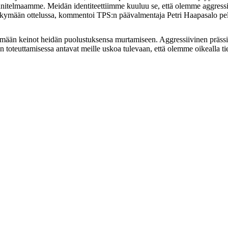
telmaamme. Meidän identiteettiimme kuuluu se, että olemme aggressiivis
in näkymään ottelussa, kommentoi TPS:n päävalmentaja Petri Haapasalo pel
tämään keinot heidän puolustuksensa murtamiseen. Aggressiivinen prässip
toteuttamisessa antavat meille uskoa tulevaan, että olemme oikealla tie