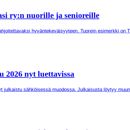
i ry:n nuorille ja senioreille
joitettavaksi hyväntekeväisyyteen. Tuorein esimerkki on Tuken
 2026 nyt luettavissa
 nyt julkaistu sähköisessä muodossa. Julkaisusta löytyy mu