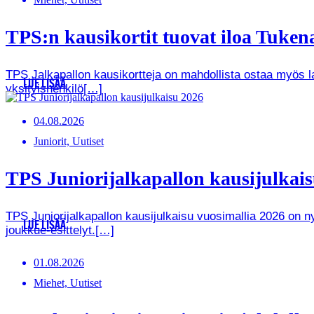
TPS:n kausikortit tuovat iloa Tukenas
TPS Jalkapallon kausikortteja on mahdollista ostaa myös lah
LUE LISÄÄ
yksityishenkilö[…]
04.08.2026
Juniorit, Uutiset
TPS Juniorijalkapallon kausijulkaisu
TPS Juniorijalkapallon kausijulkaisu vuosimallia 2026 on
LUE LISÄÄ
joukkue-esittelyt.[…]
01.08.2026
Miehet, Uutiset