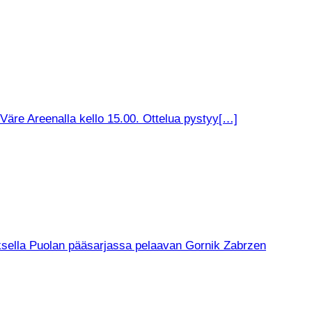
äre Areenalla kello 15.00. Ottelua pystyy[…]
muksella Puolan pääsarjassa pelaavan Gornik Zabrzen