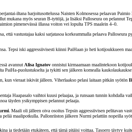
erjantai-iltana harjoitusottelussa Naisten Kolmosessa pelaavan Paimio
 ollut mukana myös seuran B-tyttöjä, ja lisäksi Palloseura on pelannut T
 Paimion pimenevässä illassa voiton vei lopulta TPS maalein 4–0.
sa, että vastustajaa kaksi sarjatasoa korkeammalla pelaava Palloseura 
a. Tepsi iski aggressiivisesti kiinni PaiHaan jo heti kotijoukkueen maa
rjessä avannut
Alisa Ignatov
onnistui kirmaamaan maalintekoon kotijouk
eelta PaiHa-puolustukselta ja tykitti sen jälkeen komealla kaukolaukaukse
, kun vieraat iskivät jälleen. Viherlaakso pelasi laitaan pitkän syötön
I
entaja Haapasalo vaihtoi kuusi pelaajaa, ja runsaan tunnin kohdalla vaihto
inoa täyden ysikymppisen pelannut pelaaja.
urmi
. Maali oli jälleen oiva osoitus Tepsin aggressiivisen pelitavan vas
 peliä maalipotkulla. Pallonriiston jälkeen Nurmi pelattiin nopeilla syöt
na ja tiedetään etukäteen, että tämä pitäisi voittaa. Tasoero täytyy kui