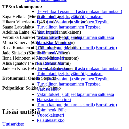
Ohjeet ja palvelut tepsiläisille
TPS:n kokoonpano:
Tervetuloa Tepsiin – Tästä mukaan toimintaan!
Saga Helkelä (MV) (46 min Tanja Jaakola)
Toimintaohjeet, käytännöt ja maksut
Hikaru Viherlaakso (46 min Aleksandra Laine)
Pelaajarekrytointi ja siirtyminen Tepsiin
Saana Latvalahti
Turvallinen harrastaminen Tepsissä
Adeliina Laine (62 min Inga Hannukainen)
Varusteasiat
Veronika Laurén (46 min Eevi Pohjolainen)
Vakuutukset ja ohjeet tapaturman sattuessa
Miina Kanerva (46 min Elvi Manninen)
Harrastamisen tuki
Rosa Rantanen (C) (62 min Estella Mattila)
Turun kaupungin harrastekortti (Boostii-etu)
Jade Sinisalo (62 min Emma Alanen)
Toimihenkilöille
Ilona Heinonen (46 min Minea Järnström)
Vuorokalenteri
Alisa Ignatov (46 min Rianna Nurmi)
Palautelaatikko
Jadelen Knös (62 min Inka Kainulainen)
Tervetuloa Tepsiin – Tästä mukaan toimintaan!
Toimintaohjeet, käytännöt ja maksut
Erotuomari:
Odelia Stenudd
Pelaajarekrytointi ja siirtyminen Tepsiin
Turvallinen harrastaminen Tepsissä
Pelipaikka:
Soikka TN, Paimio
Varusteasiat
Vakuutukset ja ohjeet tapaturman sattuessa
Harrastamisen tuki
Turun kaupungin harrastekortti (Boostii-etu)
Toimihenkilöille
Lisää uutisia
Vuorokalenteri
Palautelaatikko
Uutisarkisto