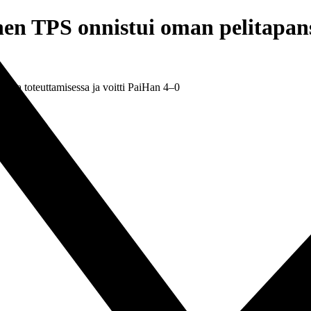
en TPS onnistui oman pelitapansa
nsa toteuttamisessa ja voitti PaiHan 4–0