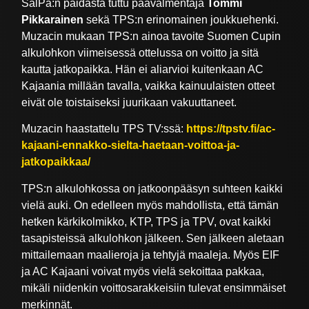
SalPa:n paidasta tuttu päävalmentaja
Tommi
Pikkarainen
sekä TPS:n erinomainen joukkuehenki.
Muzacin mukaan TPS:n ainoa tavoite Suomen Cupin
alkulohkon viimeisessä ottelussa on voitto ja sitä
kautta jatkopaikka. Hän ei aliarvioi kuitenkaan AC
Kajaania millään tavalla, vaikka kainuulaisten otteet
eivät ole toistaiseksi juurikaan vakuuttaneet.
Muzacin haastattelu TPS TV:ssä:
https://tpstv.fi/ac-
kajaani-ennakko-sielta-haetaan-voittoa-ja-
jatkopaikkaa/
TPS:n alkulohkossa on jatkoonpääsyn suhteen kaikki
vielä auki. On edelleen myös mahdollista, että tämän
hetken kärkikolmikko, KTP, TPS ja TPV, ovat kaikki
tasapisteissä alkulohkon jälkeen. Sen jälkeen aletaan
mittailemaan maalieroja ja tehtyjä maaleja. Myös EIF
ja AC Kajaani voivat myös vielä sekoittaa pakkaa,
mikäli niidenkin voittosarakkeisiin tulevat ensimmäiset
merkinnät.