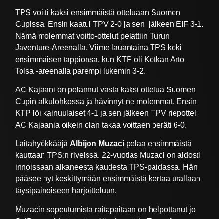
TPS voitti kaksi ensimmäistä otteluaan Suomen
Cupissa. Ensin kaatui TPV 2-0 ja sen jälkeen EIF 3-1.
Nämä molemmat voitto-ottelut pelattiin Turun
Javenture-Areenalla. Viime lauantaina TPS koki
ensimmäisen tappionsa, kun KTP oli Kotkan Arto
Tolsa -areenalla parempi lukemin 3-2.
AC Kajaani on pelannut vasta kaksi ottelua Suomen
Cupin alkulohkossa ja hävinnyt ne molemmat. Ensin
KTP löi kainuulaiset 4-1 ja sen jälkeen TPV riepotteli
AC Kajaania oikein olan takaa voittaen peräti 6-0.
Laitahyökkääjä
Albijon Muzaci
pelaa ensimmäistä
kauttaan TPS:n riveissä. 22-vuotias Muzaci on aidosti
innoissaan alkaneesta kaudesta TPS-paidassa. Hän
pääsee nyt keskittymään ensimmäistä kertaa urallaan
täysipainoiseen harjoitteluun.
Muzacin sopeutumista raitapaitaan on helpottanut jo