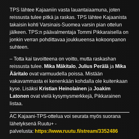
TPS lähtee Kajaaniin vasta lauantaiaamuna, joten
reissusta tulee pitkä ja raskas. TPS lähtee Kajaanista
takaisin kohti Varsinais-Suomea varsin pian ottelun
jälkeen. TPS:n päävalmentaja Tommi Pikkaraisella on
jonkin verran pohdittavaa joukkueensa kokoonpanon
suhteen.
– Totta kai tavoitteena on voitto, mutta raskashan
reissusta tulee.
Mika Mäkitalo
,
Julius Perälä
ja
Mika
Ääritalo
ovat varmuudella poissa. Mistään
vakavammasta ei kenenkään kohdalla ole kuitenkaan
kyse. Lisäksi
Kristian Heinolainen
ja
Joakim
Latonen
ovat vielä kysymysmerkkejä, Pikkarainen
listaa.
AC Kajaani-TPS-ottelua voi seurata myös suorana
lähetyksenä Ruutu+ -
palvelusta:
https://www.ruutu.fi/stream/3352486