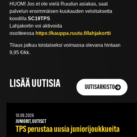
HUOM! Jos et ole vielä Ruudun asiakas, saat
palvelun ensimmäisen kuukauden veloituksetta
koodilla
SC19TPS
Lahjakortin voi aktivoida
osoitteessa
https://kauppa.ruutu.fi/lahjakortti
Tilaus jatkuu toistaiseksi voimassa olevana hintaan
9,95 €/kk.
LISÄÄ UUTISIA
UUTISARKISTO
10.08.2026
JUNIORIT, UUTISET
TPS perustaa uusia juniorijoukkueita