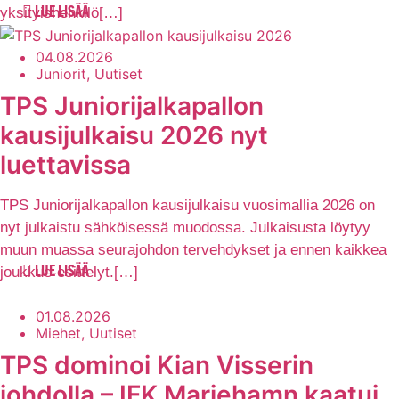
yksityishenkilö[…]
LUE LISÄÄ
04.08.2026
Juniorit, Uutiset
TPS Juniorijalkapallon
kausijulkaisu 2026 nyt
luettavissa
TPS Juniorijalkapallon kausijulkaisu vuosimallia 2026 on
nyt julkaistu sähköisessä muodossa. Julkaisusta löytyy
muun muassa seurajohdon tervehdykset ja ennen kaikkea
joukkue-esittelyt.[…]
LUE LISÄÄ
01.08.2026
Miehet, Uutiset
TPS dominoi Kian Visserin
johdolla – IFK Mariehamn kaatui