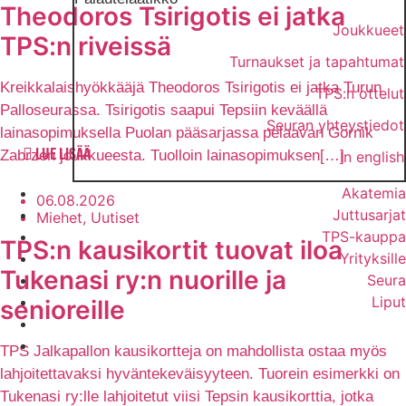
Theodoros Tsirigotis ei jatka
Joukkueet
TPS:n riveissä
Turnaukset ja tapahtumat
Kreikkalaishyökkääjä Theodoros Tsirigotis ei jatka Turun
TPS:n ottelut
Palloseurassa. Tsirigotis saapui Tepsiin keväällä
Seuran yhteystiedot
lainasopimuksella Puolan pääsarjassa pelaavan Gornik
Zabrzen joukkueesta. Tuolloin lainasopimuksen[…]
LUE LISÄÄ
In english
Akatemia
06.08.2026
Juttusarjat
Miehet, Uutiset
TPS-kauppa
TPS:n kausikortit tuovat iloa
Yrityksille
Tukenasi ry:n nuorille ja
Seura
Liput
senioreille
TPS Jalkapallon kausikortteja on mahdollista ostaa myös
lahjoitettavaksi hyväntekeväisyyteen. Tuorein esimerkki on
Tukenasi ry:lle lahjoitetut viisi Tepsin kausikorttia, jotka