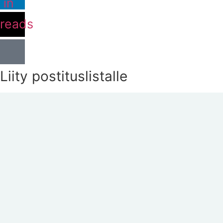
in
reads
Liity postituslistalle