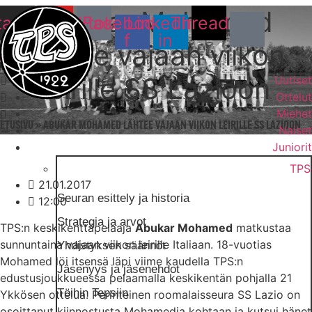
Abukar Mohamed
Mene
tagram
Youtube
Tiktok
Facebook-
Linkedin-
Threads
sisältöön
f
in
lähtee vajaan viikon
leirille SS Lazioon
Uutiset
Ottelut
Miehet
ETUSIVU
»
ABUKAR MOHAMED LÄHTEE VAJAAN VIIKON LEIRILLE SS LAZIOON
Naiset
Juniorit
TPS
21.01.2017
Seuran esittely ja historia
12:00
Strategia ja arvot
TPS:n keskikenttäpelaaja
Abukar Mohamed
matkustaa
sunnuntaina vajaan viikon leirille Italiaan. 18-vuotias
Yhdistyksen säännöt
Mohamed löi itsensä läpi viime kaudella TPS:n
Jäsenyys ja jäsenehdot
edustusjoukkueessa pelaamalla keskikentän pohjalla 21
Töihin Tepsiin
Ykkösen ottelua. Perinteinen roomalaisseura SS Lazio on
osoittanut kiinnostusta Mohamedia kohtaan ja kutsui hänet