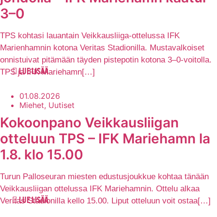
3–0
TPS kohtasi lauantain Veikkausliiga-ottelussa IFK
Marienhamnin kotona Veritas Stadionilla. Mustavalkoiset
onnistuivat pitämään täyden pistepotin kotona 3–0-voitolla.
TPS ja IFK Mariehamn[…]
LUE LISÄÄ
01.08.2026
Miehet, Uutiset
Kokoonpano Veikkausliigan
otteluun TPS – IFK Mariehamn la
1.8. klo 15.00
Turun Palloseuran miesten edustusjoukkue kohtaa tänään
Veikkausliigan ottelussa IFK Mariehamnin. Ottelu alkaa
Veritas Stadionilla kello 15.00. Liput otteluun voit ostaa[…]
LUE LISÄÄ