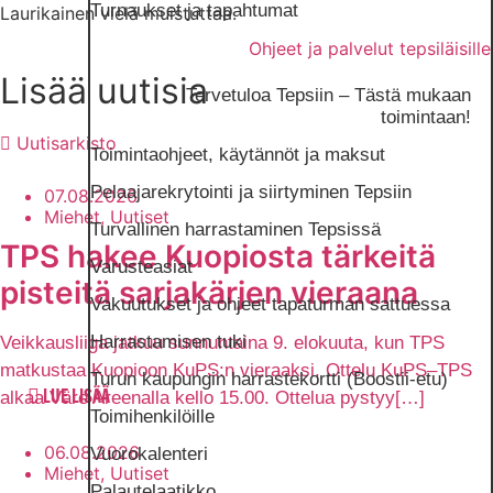
Turnaukset ja tapahtumat
Laurikainen vielä muistuttaa.
Ohjeet ja palvelut tepsiläisille
Lisää uutisia
Tervetuloa Tepsiin – Tästä mukaan
toimintaan!
Uutisarkisto
Toimintaohjeet, käytännöt ja maksut
Pelaajarekrytointi ja siirtyminen Tepsiin
07.08.2026
Miehet, Uutiset
Turvallinen harrastaminen Tepsissä
TPS hakee Kuopiosta tärkeitä
Varusteasiat
pisteitä sarjakärjen vieraana
Vakuutukset ja ohjeet tapaturman sattuessa
Harrastamisen tuki
Veikkausliiga jatkuu sunnuntaina 9. elokuuta, kun TPS
matkustaa Kuopioon KuPS:n vieraaksi. Ottelu KuPS–TPS
Turun kaupungin harrastekortti (Boostii-etu)
alkaa Väre Areenalla kello 15.00. Ottelua pystyy[…]
LUE LISÄÄ
Toimihenkilöille
06.08.2026
Vuorokalenteri
Miehet, Uutiset
Palautelaatikko