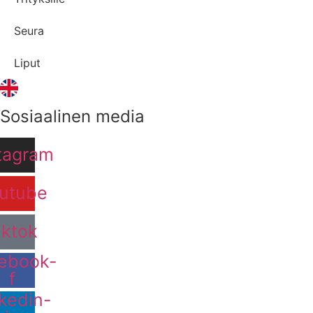
Seura
Liput
Sosiaalinen media
tagram
utube
iktok
ebook-
f
kedin-