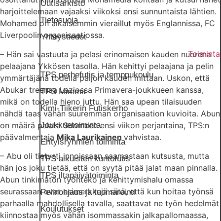
Uutisarkisto
harjoittelemaan vajaaksi viikoksi ensi sunnuntaista lähtien.
Tietosuoja
Mohamed on aikaisemmin vieraillut myös Englannissa, FC
Liverpoolin organisaatiossa.
Yhteystiedot
Toiminta
– Hän sai vastuuta ja pelasi erinomaisen kauden nuorena
pelaajana Ykkösen tasolla. Hän kehittyi pelaajana ja pelin
TPS perhefutis ja temppukoulu
ymmärtäjänä todella paljon kauden mittaan. Uskon, että
Abukar treenaa Laziossa Primavera-joukkueen kanssa,
TPS Mimmit
mikä on todella hieno juttu. Hän saa upean tilaisuuden
Kimi-Tiikerin Futiskerho
nähdä taas vähän suuremman organisaation kuvioita. Abun
Joukkuetoiminta
on määrä palata Suomeen ensi viikon perjantaina, TPS:n
päävalmentaja
Mika Laurikainen
vahvistaa.
Erityisryhmien toiminta
– Abu oli tietysti innoissaan saamastaan kutsusta, mutta
TPS aikuisten kuntofutis
hän jos joku tietää, että on syytä pitää jalat maan pinnalla.
TPS iltapäivätoiminta
Abun tinkimätön työnteko ja kehittymishalu omassa
seurassaan ovat esimerkkejä siitä, että kun hoitaa työnsä
Pelinohjaus ja tuomarointi
parhaalla mahdollisella tavalla, saattavat ne työn hedelmät
Koulutukset
kiinnostaa myös vähän isommassakin jalkapallomaassa,