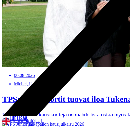
06.08.2026
Miehet, Uutiset
TPS:n kausikortit tuovat iloa Tukenas
TPS Jalkapallon kausikortteja on mahdollista ostaa myös lah
LUE LISÄÄ
yksityishenkilö[…]