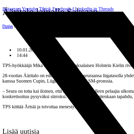
Mene
Instagram
Ääritalo lainalle Saksaan
Youtube
Tiktok
Facebook-f
Linkedin-in
Threads
sisältöön
»
Ääritalo lainalle Saksaan
Etusivu
10.01.2014
14:44
TPS-hyökkääjä Mika Ääritalo siirtyy saksalaisen Holstein Kielin rive
28-vuotias Ääritalo on edustanut kasvattajaseuraansa liigatasolla yhdeks
kanssa Suomen Cupin, Liigacupin sekä neljä SM-pronssia.
– Seura on totta kai iloinen, että meiltä siirtyy edelleen pelaajia ulko
konkretisoituu pysyväksi siirroksi. Mikäli näin ei kuitenkaan tapahdu
TPS kiittää Ärtsiä ja toivottaa menestystä tulevaan!
Lisää uutisia