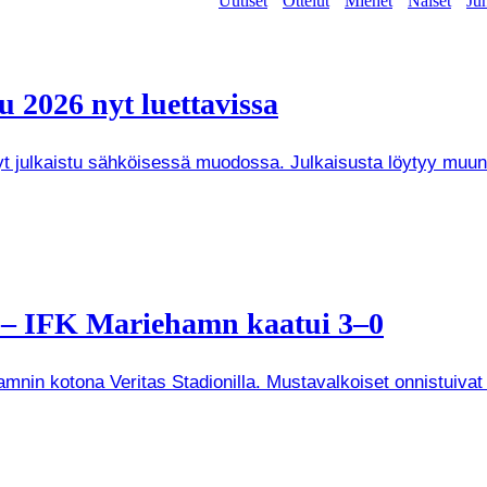
Uutiset
Ottelut
Miehet
Naiset
Jun
 2026 nyt luettavissa
 nyt julkaistu sähköisessä muodossa. Julkaisusta löytyy mu
a – IFK Mariehamn kaatui 3–0
mnin kotona Veritas Stadionilla. Mustavalkoiset onnistuivat