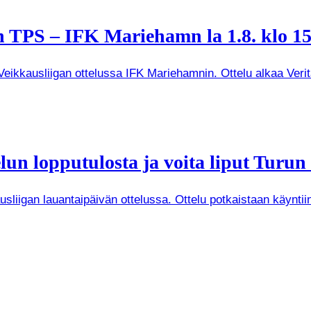
 TPS – IFK Mariehamn la 1.8. klo 15
kkausliigan ottelussa IFK Mariehamnin. Ottelu alkaa Veritas
un lopputulosta ja voita liput Turun
iigan lauantaipäivän ottelussa. Ottelu potkaistaan käyntiin 