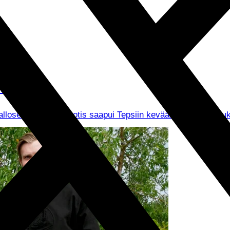
iveissä
Palloseurassa. Tsirigotis saapui Tepsiin keväällä lainasopi