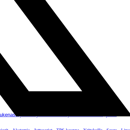
asi ry:lle lahjoitetut viisi Tepsin kausikorttia, jotka