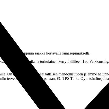
ihin kesäkuun loppuun saakka kestävällä lainasopimuksella.
än kautta, joiden aikana turkulainen kerrytti tililleen 196 Veikkausliigao
maille. On hienoa, että Ärtsi sai tällaisen mahdollisuuden ja emme halunn
, niin tervetuloa takaisin TPS-paitaan, FC TPS Turku Oy:n toimitusjohtaj