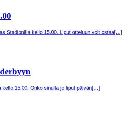
.00
 Stadionilla kello 15.00. Liput otteluun voit ostaa[…]
 derbyyn
kello 15.00. Onko sinulla jo liput päivän[…]