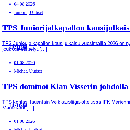
04.08.2026
Juniorit, Uutiset
TPS Juniorijalkapallon kausijulkaisu
TPS Juniorijalkapallon kausijulkaisu vuosimallia 2026 on
LUE LISÄÄ
joukkue-esittelyt.[…]
01.08.2026
Miehet, Uutiset
TPS dominoi Kian Visserin johdoll
TPS kohtasi lauantain Veikkausliiga-ottelussa IFK Marienha
LUE LISÄÄ
Mariehamn[…]
01.08.2026
Miehet, Uutiset