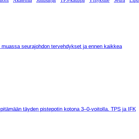
iorit
Akatemia
Juttusarjat
TPS-kauppa
Yrityksille
Seura
Lipu
un muassa seurajohdon tervehdykset ja ennen kaikkea
 pitämään täyden pistepotin kotona 3–0-voitolla. TPS ja IFK