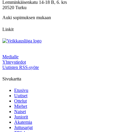
Lemminkäisenkatu 14-18 B, 6. krs
20520 Turku
Auki sopimuksen mukaan
Linkit
Medialle
Yhteystiedot
Uutisten RSS-syöte
Sivukartta
Etusivu
Uutiset
Ottelut
Miehet
Naiset
Juniorit
Akatemia
Juttusarjat