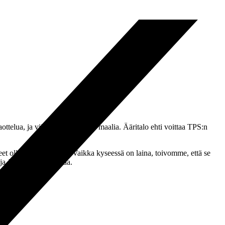
ttelua, ja viimeisteli niissä 47 maalia. Ääritalo ehti voittaa TPS:n
eet olla siirron esteenä. Vaikka kyseessä on laina, toivomme, että se
a Juha Reini toivottaa.