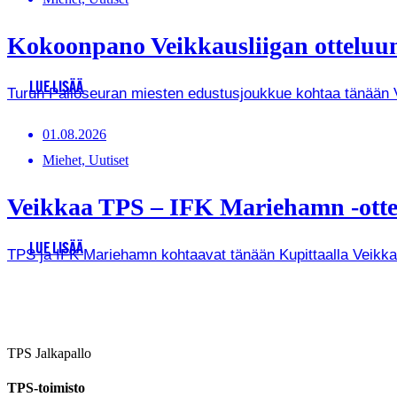
Kokoonpano Veikkausliigan otteluun
LUE LISÄÄ
Turun Palloseuran miesten edustusjoukkue kohtaa tänään Vei
01.08.2026
Miehet, Uutiset
Veikkaa TPS – IFK Mariehamn -ottel
LUE LISÄÄ
TPS ja IFK Mariehamn kohtaavat tänään Kupittaalla Veikkausl
TPS Jalkapallo
TPS-toimisto