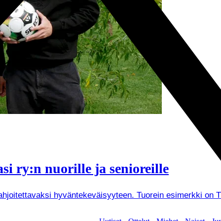
i ry:n nuorille ja senioreille
joitettavaksi hyväntekeväisyyteen. Tuorein esimerkki on Tuken