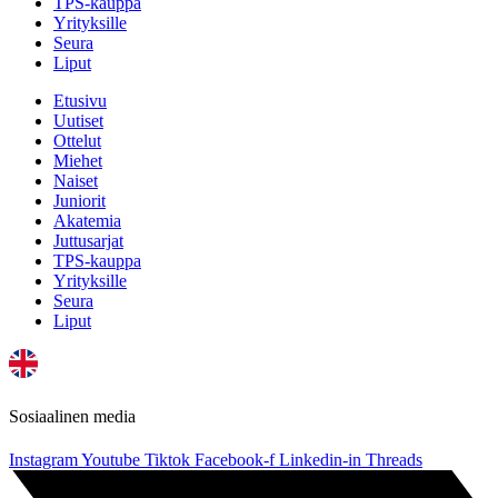
TPS-kauppa
Yrityksille
Seura
Liput
Etusivu
Uutiset
Ottelut
Miehet
Naiset
Juniorit
Akatemia
Juttusarjat
TPS-kauppa
Yrityksille
Seura
Liput
Sosiaalinen media
Instagram
Youtube
Tiktok
Facebook-f
Linkedin-in
Threads