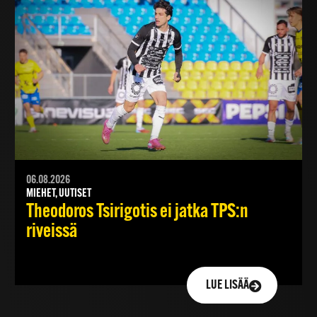
06.08.2026
MIEHET, UUTISET
Theodoros Tsirigotis ei jatka TPS:n
riveissä
LUE LISÄÄ