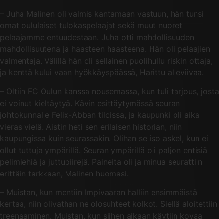
– Juha Malinen oli valmis kantamaan vastuun, hän tunsi
omat oululaiset tulokaspelaajat sekä muut nuoret
pelaajamme entuudestaan. Juha otti mahdollisuuden
mahdollisuutena ja haasteen haasteena. Hän oli pelaajien
valmentaja. Välillä hän oli sellainen puolihullu riskin ottaja,
ja kenttä kului vaan hyökkäyspäässä, Harittu alleviivaa.
– Oltiin FC Oulun kanssa nousemassa, kun tuli tarjous, josta
ei voinut kieltäytyä. Kävin esittäytymässä seuran
johtokunnalle Felix-Abban tiloissa, ja kaupunki oli aika
vieras vielä. Aistin heti sen erilaisen historian, niin
kaupungissa kuin seurassakin. Olihan se iso askel, kun ei
ollut tuttuja ympärillä. Seuran ympärillä oli paljon entisiä
pelimiehiä ja juttupiirejä. Paineita oli ja minua seurattiin
erittäin tarkkaan, Malinen huomasi.
– Muistan, kun mentiin Impivaaran halliin ensimmäistä
kertaa, niin olivathan ne olosuhteet kolkot. Siellä aloitettiin
treenaaminen. Muistan, kun siihen aikaan käytiin kovaa