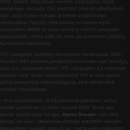
1993. Sanoin, että haluan kaverin, joka pystyy myös
kantamaan vastuuta. Olin amatööri, joka oli päivätyössä.
Sain Jalon Tomin mukaan ja tehtiin kollektiivinen
vastuunjako. Tajuttiin, että asioita voi hoitaa myös
vuorotellen. Meillä oli kova ryhmä ja mentiin ylempään
loppusarjaan, mutta sääli oli, ettei sen paremmin pärjätty,
Kymäläinen harmittelee.
TPS Jalkapallo asetettiin konkurssiin heinäkuussa 1993.
Vuoden 1994 puolella perustettiin kokonaan uusi yhdistys,
joka otti vastuulleen kaikki TPS Jalkapallon 4,5 miljoonan
markan velat. Ilman velkajärjestelyä TPS ei olisi saanut
jatkaa pelaamista Veikkausliigassa, eikä välttämättä
missään muuallakaan.
– Muu seurayhteisö, eli käytännössä jääkiekko, auttoi
meidät pahimman yli silloin vuonna 1993. Se oli ison
seuran sisältä tullut iso apu.
Hannu Ansaan
rooli siinä
tietysti oli suuri. Jatkamisen ehdoksi asetettiin velkojen
maksaminen takaisin. Apu oli iso, mutta velka maksettiin