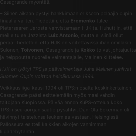
Casagrande myöntää.
– Siihen aikaan pystyi hankkimaan erikseen pelaajia cupin
finaalia varten. Tiedettiin, että
Eremenko
tulee
Pietarsaaren Jarosta vahvistamaan HJK:ta. Huhuttiin, että
meille tulee Jazzista
Luiz Antonio
, mutta ei siinä ollut
perää. Tiedettiin, että HJK on voitettavissa ihan omillakin.
Sulonen,
Toivonen
, Casagrande ja
Kokko
toivat johtajuutta
ja helppoutta nuorelle valmentajalle, Malinen kiittelee.
HJK on lyöty! TPS ja päävalmentaja Juha Malinen juhlivat
Suomen Cupin voittoa heinäkuussa 1994.
Veikkausliiga-kausi 1994 oli TPS:n osalta keskinkertainen.
Casagrande pääsi esittelemään myös maalivahdin
taitojaan Kuopiossa. Päivää ennen KuPS-ottelua koko
TPS:n seuraorganisaatio pysähtyi, Dan-Ola Eckerman oli
hävinnyt taistelunsa leukemiaa vastaan. Helsingissä
Palloseura esitteli kaikkien aikojen vanhimman
liigadebytantin.