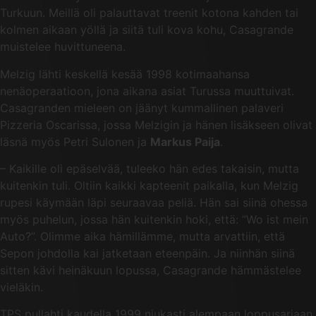
Turkuun. Meillä oli palauttavat treenit kotona kahden tai
kolmen aikaan yöllä ja siitä tuli kova kohu, Casagrande
muistelee huvittuneena.
Melzig lähti keskellä kesää 1998 kotimaahansa
nenäoperaatioon, jona aikana asiat Turussa muuttuivat.
Casagranden mieleen on jäänyt kummallinen palaveri
Pizzeria Oscarissa, jossa Melzigin ja hänen lisäkseen olivat
läsnä myös Petri Sulonen ja
Markus Paija
.
– Kaikille oli epäselvää, tuleeko hän edes takaisin, mutta
kuitenkin tuli. Oltiin kaikki kapteenit paikalla, kun Melzig
rupesi käymään läpi seuraavaa peliä. Hän sai siinä ohessa
myös puhelun, jossa hän kuitenkin hoki, että: ”Wo ist mein
Auto?”. Olimme aika hämillämme, mutta arvattiin, että
Sepon johdolla kai jatketaan eteenpäin. Ja niinhän siinä
sitten kävi heinäkuun lopussa, Casagrande hämmästelee
vieläkin.
TPS pullahti kaudella 1999 niukasti alempaan loppusarjaan,