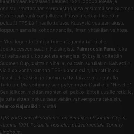
kääntämään kurssiaan kauden 1991 loppupuolella ja
onnistui voittamaan seurahistoriansa ensimmäisen Suomen
Cupin rankkarikisan jälkeen. Päävalmentaja Lindholm
peluutti TPS:ää finaaliottelussa Kuusysiä vastaan alusta
loppuun samalla kokoonpanolla, ilman yhtäkään vaihtoa.
– Yksi legenda lähti ja toinen legenda tuli tilalle.
Joukkueeseen saatiin Helsingistä
Palmroosin Fana
, joka
toi valtavasti ulkopuolista energiaa. Syksyllä voitettiin
Suomen Cup, osittain vihalla, osittain surullakin. Kaivettiin
vielä se vanha kunnon TPS-luonne esiin, kairattiin se
finaalipeli väkisin ja tuotiin pytty Taivassalon autolla
Turkuun. Me voitimme sen pytyn myös Danille ja ”Heselle”.
Sen jälkeen meidän monien oli pakko lähteä uusille retkille,
ja tulla sitten joskus taas vähän vahvempana takaisin,
Marko Rajamäki
tiivistää.
TPS voitti seurahistoriansa ensimmäisen Suomen Cupin
vuonna 1991. Pokaalia nostelee päävalmentaja Tommy
Lindholm.