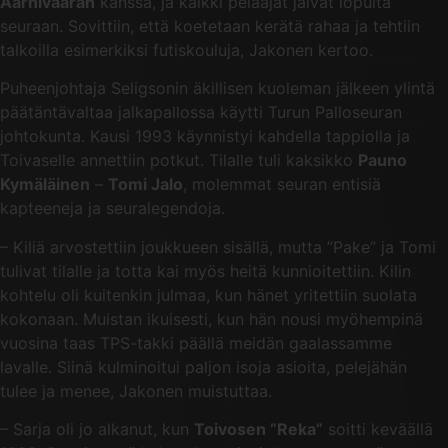
Aarnivaaran
kanssa, ja kaikki pelaajat jäivät lopulta
seuraan. Sovittiin, että koetetaan kerätä rahaa ja tehtiin
talkoilla esimerkiksi futiskouluja, Jakonen kertoo.
Puheenjohtaja Seligsonin äkillisen kuoleman jälkeen ylintä
päätäntävaltaa jalkapallossa käytti Turun Palloseuran
johtokunta. Kausi 1993 käynnistyi kahdella tappiolla ja
Toivaselle annettiin potkut. Tilalle tuli kaksikko
Pauno
Kymäläinen
–
Tomi Jalo
, molemmat seuran entisiä
kapteeneja ja seuralegendoja.
– Kiliä arvostettiin joukkueen sisällä, mutta ”Pake” ja Tomi
tulivat tilalle ja totta kai myös heitä kunnioitettiin. Kilin
kohtelu oli kuitenkin julmaa, kun hänet yritettiin suolata
kokonaan. Muistan ikuisesti, kun hän nousi myöhempinä
vuosina taas TPS-takki päällä meidän gaalassamme
lavalle. Siinä kulminoitui paljon isoja asioita, pelejähän
tulee ja menee, Jakonen muistuttaa.
– Sarja oli jo alkanut, kun
Toivosen ”Reka”
soitti keväällä