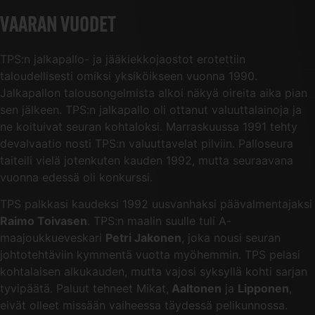
VAARAN VUODET
TPS:n jalkapallo- ja jääkiekkojaostot erotettiin
taloudellisesti omiksi yksiköikseen vuonna 1990.
Jalkapallon talousongelmista alkoi näkyä oireita aika pian
sen jälkeen. TPS:n jalkapallo oli ottanut valuuttalainoja ja
ne koituivat seuran kohtaloksi. Marraskuussa 1991 tehty
devalvaatio nosti TPS:n valuuttavelat pilviin. Palloseura
taiteili vielä jotenkuten kauden 1992, mutta seuraavana
vuonna edessä oli konkurssi.
TPS palkkasi kaudeksi 1992 uusvanhaksi päävalmentajaksi
Raimo Toivasen
. TPS:n maalin suulle tuli A-
maajoukkueveskari
Petri Jakonen
, joka nousi seuran
johtotehtäviin kymmentä vuotta myöhemmin. TPS pelasi
kohtalaisen alkukauden, mutta vajosi syksyllä kohti sarjan
tyvipäätä. Paluut tehneet Mikat,
Aaltonen
ja
Lipponen
,
eivät olleet missään vaiheessa täydessä pelikunnossa.