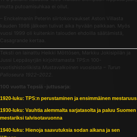
mutta putoamisuhkaa ei ollut.
– Enckelmanin Peterin siirtokorvaukset Aston Villasta
kauden 1998 jälkeen tulivat aika hyvään paikkaan. Myös
vuosi 1999 oli kuitenkin talouden ehdoilla säätämistä,
Casagrande kertaa.
Teksti on lainattu Heikki Möttösen, Markku Jokisipilän ja
Jussi Leppäsyrjän kirjoittamasta TPS:n 100-
vuotishistoriikista
Mustavalkoinen vuosisata – Turun
Palloseura 1922–2022
.
100 vuotta Tepsiä -juttusarja:
1920-luku: TPS:n perustaminen ja ensimmäinen mestaruus
1930-luku: Vauhtia alemmalta sarjatasolta ja paluu Suomen
mestariksi talvisotavuonna
1940-luku: Hienoja saavutuksia sodan aikana ja sen