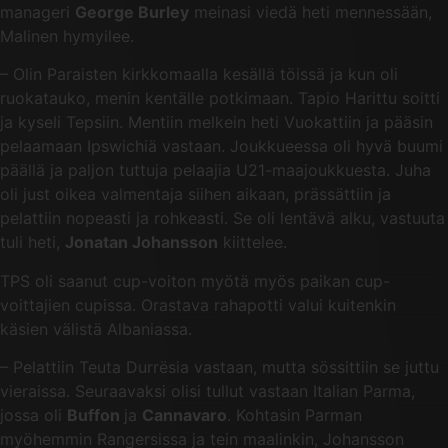
manageri
George Burley
meinasi viedä heti mennessään,
Malinen hymyilee.
– Olin Paraisten kirkkomaalla kesällä töissä ja kun oli
ruokatauko, menin kentälle potkimaan. Tapio Harittu soitti
ja kyseli Tepsiin. Mentiin melkein heti Vuokattiin ja pääsin
pelaamaan Ipswichiä vastaan. Joukkueessa oli hyvä buumi
päällä ja paljon tuttuja pelaajia U21-maajoukkuesta. Juha
oli just oikea valmentaja siihen aikaan, prässättiin ja
pelattiin nopeasti ja rohkeasti. Se oli lentävä alku, vastuuta
tuli heti,
Jonatan Johansson
kiittelee.
TPS oli saanut cup-voiton myötä myös paikan cup-
voittajien cupissa. Orastava rahapotti valui kuitenkin
käsien välistä Albaniassa.
– Pelattiin Teuta Durrësia vastaan, mutta sössittiin se juttu
vieraissa. Seuraavaksi olisi tullut vastaan Italian Parma,
jossa oli
Buffon
ja
Cannavaro
. Kohtasin Parman
myöhemmin Rangersissa ja tein maalinkin, Johansson