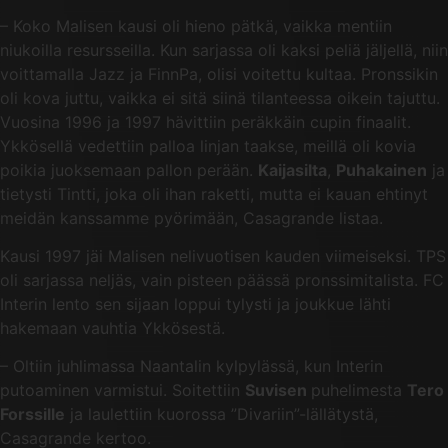
– Koko Malisen kausi oli hieno pätkä, vaikka mentiin
niukoilla resursseilla. Kun sarjassa oli kaksi peliä jäljellä, niin
voittamalla Jazz ja FinnPa, olisi voitettu kultaa. Pronssikin
oli kova juttu, vaikka ei sitä siinä tilanteessa oikein tajuttu.
Vuosina 1996 ja 1997 hävittiin peräkkäin cupin finaalit.
Ykkösellä vedettiin palloa linjan taakse, meillä oli kovia
poikia juoksemaan pallon perään.
Kaijasilta
,
Puhakainen
ja
tietysti Tintti, joka oli ihan raketti, mutta ei kauan ehtinyt
meidän kanssamme pyörimään, Casagrande listaa.
Kausi 1997 jäi Malisen nelivuotisen kauden viimeiseksi. TPS
oli sarjassa neljäs, vain pisteen päässä pronssimitalista. FC
Interin lento sen sijaan loppui tylysti ja joukkue lähti
hakemaan vauhtia Ykkösestä.
– Oltiin juhlimassa Naantalin kylpylässä, kun Interin
putoaminen varmistui. Soitettiin
Suvisen
puhelimesta
Tero
Forssille
ja laulettiin kuorossa ”Divariin”-lällätystä,
Casagrande kertoo.