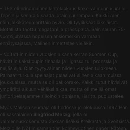
– TPS oli erinomainen lähtölaukaus koko valmennusuralle.
Tepsin jälkeen piti saada jotain suurempaa. Kaikki meni
näin jälkikäteen erittäin hyvin. Oli tyylikkäät läksiäiset.
Metallista taottu megafoni ja prässipaita. Sain seuran 75-
vuotsijuhlassa hopeisen ansiomerkin varmaan
ennätysajassa, Malinen ihmettelee vieläkin.
– Voitettiin niiden vuosien aikana kerran Suomen Cup,
hävittiin kaksi cupin finaalia ja liigassa tuli pronssia ja
neljäs sija. Olen tyytyväinen niiden vuosien tulokseen.
Parhaat turkulaispelaajat pelasivat siihen aikaan muissa
joukkueissa, mutta se oli pakkorako. Kaikki tutut hävisivät
ympäriltä alkuun vähäksi aikaa, mutta oli meillä omat
junioripelaajamme silloinkin pohjana, Harittu puolustelee.
Myös Malisen seuraaja oli tiedossa jo elokuussa 1997. Hän
oli saksalainen
Siegfried Melzig
, jolla oli
valmennuskokemusta Saksan lisäksi Kreikasta ja Sveitsistä.
Melzigille lyötiin saman tien kolmevuotinen paperi käteen.