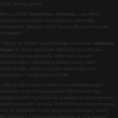
työtä, Melzig korosti.
Melzig ei ollut Bundesliiga-valmentaja, vaan hänen
ansionsa olivat tulleet huomattavasti alemmilta
sarjatasoilta. Melzigin tarina Turussa jäi puolen kauden
mittaiseksi.
– Melzig oli erittäin salamyhkäinen valmentaja,
Miettisen
Seppo
oli silloin kakkosena. Melzigillä oli myös aika
erikoisia taktisia ajatuksia. Oltiin muka jossain
Schwarzwaldin metsässä ja Melzig opetti meitä
hengittämään. Olihan siinä pieni epäilyksen varjo
tekemiseen, Casagrande myöntää.
– Melzig teki minusta kuitenkin keskikenttäpelaajan,
kapteenin ja antoi kymppipaidan. Päivä ennen liiga-
avausta juostiin hyppynarulla ja kaikilla oli aivan helvetin
kipeät takareidet. Se näkyi RoPS-kotimatsissa katsomoon
asti. Se nollanolla ei ollut varsinainen klassikko. Tultiin
Rovaniemeltä yöllä koneella Helsinkiin ja siitä bussilla