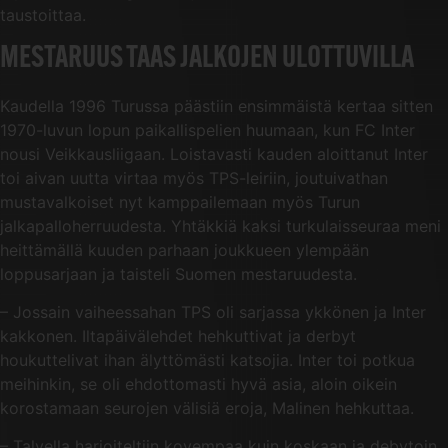
taustoittaa.
MESTARUUS TAAS JALKOJEN ULOTTUVILLA
Kaudella 1996 Turussa päästiin ensimmäistä kertaa sitten
1970-luvun lopun paikallispelien huumaan, kun FC Inter
nousi Veikkausliigaan. Loistavasti kauden aloittanut Inter
toi aivan uutta virtaa myös TPS-leiriin, joutuivathan
mustavalkoiset nyt kamppailemaan myös Turun
jalkapalloherruudesta. Yhtäkkiä kaksi turkulaisseuraa meni
heittämällä kuuden parhaan joukkueen ylempään
loppusarjaan ja taisteli Suomen mestaruudesta.
– Jossain vaiheessahan TPS oli sarjassa ykkönen ja Inter
kakkonen. Iltapäivälehdet hehkuttivat ja derbyt
houkuttelivat ihan älyttömästi katsojia. Inter toi potkua
meihinkin, se oli ehdottomasti hyvä asia, aloin oikein
korostamaan seurojen välisiä eroja, Malinen hehkuttaa.
– Talvella harjoiteltiin kovempaa kuin koskaan ja debytoin