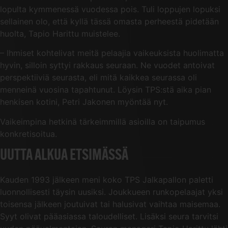
lopulta kymmenessä vuodessa pois. Tuli loppujen lopuksi
sellainen olo, että kyllä tässä omasta perheestä pidetään
huolta, Tapio Harittu muistelee.
– Ihmiset kohtelivat meitä pelaajia vaikeuksista huolimatta
hyvin, silloin syttyi rakkaus seuraan. Ne vuodet antoivat
perspektiiviä seurasta, eli mitä kaikkea seurassa oli
menneinä vuosina tapahtunut. Löysin TPS:stä aika pian
henkisen kotini, Petri Jakonen myöntää nyt.
Vaikeimpina hetkinä tärkeimmillä asioilla on taipumus
konkretisoitua.
UUTTA ALKUA ETSIMÄSSÄ
Kauden 1993 jälkeen meni koko TPS Jalkapallon paletti
luonnollisesti täysin uusiksi. Joukkueen runkopelaajat yksi
toisensa jälkeen joutuivat tai halusivat vaihtaa maisemaa.
Syyt olivat pääasiassa taloudelliset. Lisäksi seura tarvitsi