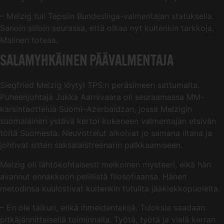
– Melzig tuli Tepsiin Bundesliiga-valmentajan statuksella.
Sanoin silloin seurassa, että olkaa nyt kuitenkin tarkkoja,
Malinen toteaa.
SALAMYHKÄINEN PÄÄVALMENTAJA
Siegfried Melzig löytyi TPS:n peräsimeen sattumalta.
Puheenjohtaja Jukka Aarnivaara oli seuraamassa MM-
karsintaottelua Suomi–Azerbaidzan, jossa Melzigin
suomalainen ystävä kertoi kokeneen valmentajan etsivän
töitä Suomesta. Neuvottelut alkoivat jo samana iltana ja
johtivat sitten saksalaistreenarin palkkaamiseen.
Melzig oli lähtökohtaisesti melkoinen mysteeri, eikä hän
avannut ennakkoon pelillistä filosofiaansa. Hänen
metodinsa kuulostivat kuitenkin tutuilta jääkiekkopuolelta.
– En ole taikuri, enkä ihmeidentekijä. Tuloksia saadaan
pitkäjännitteisellä toiminnalla. Työtä, työtä ja vielä kerran