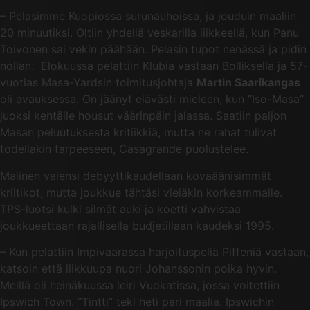
– Pelasimme Kuopiossa surunauhoissa, ja jouduin maaliin
20 minuutiksi. Oltiin yhdellä veskarilla liikkeellä, kun Panu
Toivonen sai vekin päähään. Pelasin tupot nenässä ja pidin
nollan. Elokuussa pelattiin Klubia vastaan Bolliksella ja 57-
vuotias Masa-Yardsin toimitusjohtaja
Martin Saarikangas
oli avauksessa. On jäänyt elävästi mieleen, kun ”Iso-Masa”
juoksi kentälle housut väärinpäin jalassa. Saatiin paljon
Masan peluutuksesta kritiikkiä, mutta ne rahat tulivat
todellakin tarpeeseen, Casagrande puolustelee.
Malinen vaiensi debyyttikaudellaan kovaäänisimmät
kriitikot, mutta joukkue tähtäsi vieläkin korkeammalle.
TPS-luotsi kulki silmät auki ja koetti vahvistaa
joukkueettaan rajallisella budjetillaan kaudeksi 1995.
– Kun pelattiin Impivaarassa harjoituspeliä Piffeniä vastaan,
katsoin että liikkuupa nuori Johanssonin poika hyvin.
Meillä oli heinäkuussa leiri Vuokatissa, jossa voitettiin
Ipswich Town. ”Tintti” teki heti pari maalia. Ipswichin