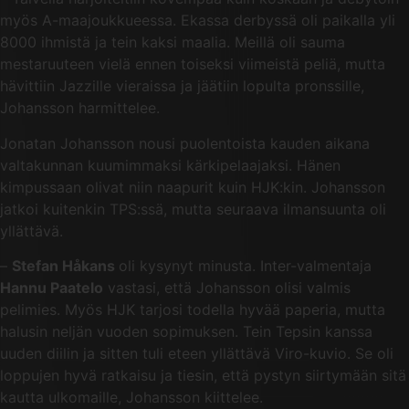
myös A-maajoukkueessa. Ekassa derbyssä oli paikalla yli
8000 ihmistä ja tein kaksi maalia. Meillä oli sauma
mestaruuteen vielä ennen toiseksi viimeistä peliä, mutta
hävittiin Jazzille vieraissa ja jäätiin lopulta pronssille,
Johansson harmittelee.
Jonatan Johansson nousi puolentoista kauden aikana
valtakunnan kuumimmaksi kärkipelaajaksi. Hänen
kimpussaan olivat niin naapurit kuin HJK:kin. Johansson
jatkoi kuitenkin TPS:ssä, mutta seuraava ilmansuunta oli
yllättävä.
–
Stefan Håkans
oli kysynyt minusta. Inter-valmentaja
Hannu Paatelo
vastasi, että Johansson olisi valmis
pelimies. Myös HJK tarjosi todella hyvää paperia, mutta
halusin neljän vuoden sopimuksen. Tein Tepsin kanssa
uuden diilin ja sitten tuli eteen yllättävä Viro-kuvio. Se oli
loppujen hyvä ratkaisu ja tiesin, että pystyn siirtymään sitä
kautta ulkomaille, Johansson kiittelee.