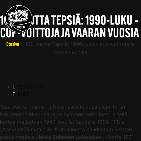
100 VUOTTA TEPSIÄ: 1990-LUKU –
CUP-VOITTOJA JA VAARAN VUOSIA
»
100 vuotta Tepsiä: 1990-luku – cup-voittoja ja
Etusivu
vaaran vuosia
25.11.2022
14:00
Sata vuotta Tepsiä -juttusarjassa käydään läpi Turun
Palloseuran historiaa vuosikymmen kerrallaan, ja tällä
kertaa matkataan 1990-luvulle. Kaudella 1990 TPS ei
yltänyt enää mitaleille. Kolmannesta kaudesta tuli sitten
päävalmentaja
Heikki Suhosen
painajainen. Vuotta 1991