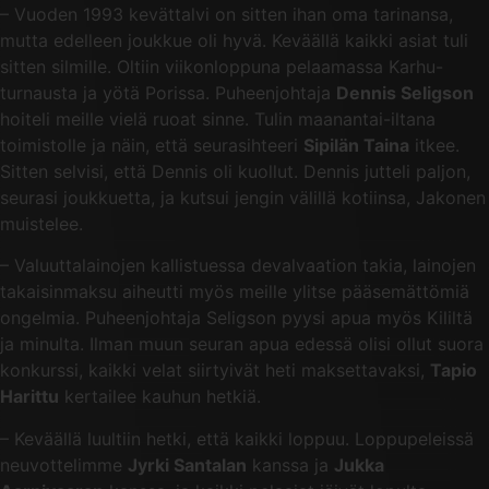
– Vuoden 1993 kevättalvi on sitten ihan oma tarinansa,
mutta edelleen joukkue oli hyvä. Keväällä kaikki asiat tuli
sitten silmille. Oltiin viikonloppuna pelaamassa Karhu-
turnausta ja yötä Porissa. Puheenjohtaja
Dennis Seligson
hoiteli meille vielä ruoat sinne. Tulin maanantai-iltana
toimistolle ja näin, että seurasihteeri
Sipilän Taina
itkee.
Sitten selvisi, että Dennis oli kuollut. Dennis jutteli paljon,
seurasi joukkuetta, ja kutsui jengin välillä kotiinsa, Jakonen
muistelee.
– Valuuttalainojen kallistuessa devalvaation takia, lainojen
takaisinmaksu aiheutti myös meille ylitse pääsemättömiä
ongelmia. Puheenjohtaja Seligson pyysi apua myös Kililtä
ja minulta. Ilman muun seuran apua edessä olisi ollut suora
konkurssi, kaikki velat siirtyivät heti maksettavaksi,
Tapio
Harittu
kertailee kauhun hetkiä.
– Keväällä luultiin hetki, että kaikki loppuu. Loppupeleissä
neuvottelimme
Jyrki Santalan
kanssa ja
Jukka