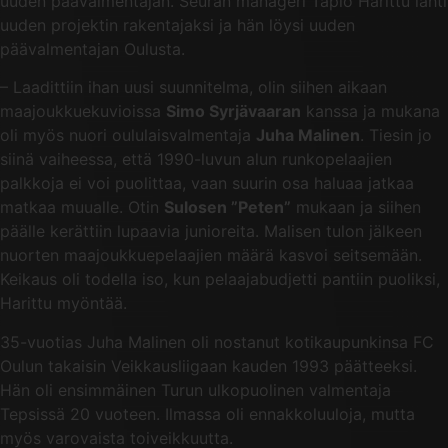
uuden päävalmentajan. Seuran manageri Tapio Harittu lähti
uuden projektin rakentajaksi ja hän löysi uuden
päävalmentajan Oulusta.
– Laadittiin ihan uusi suunnitelma, olin siihen aikaan
maajoukkuekuvioissa
Simo Syrjävaaran
kanssa ja mukana
oli myös nuori oululaisvalmentaja
Juha Malinen
. Tiesin jo
siinä vaiheessa, että 1990-luvun alun runkopelaajien
palkkoja ei voi puolittaa, vaan suurin osa haluaa jatkaa
matkaa muualle. Otin
Sulosen ”Peten”
mukaan ja siihen
päälle kerättiin lupaavia junioreita. Malisen tulon jälkeen
nuorten maajoukkuepelaajien määrä kasvoi seitsemään.
Keikaus oli todella iso, kun pelaajabudjetti pantiin puoliksi,
Harittu myöntää.
35-vuotias Juha Malinen oli nostanut kotikaupunkinsa FC
Oulun takaisin Veikkausliigaan kauden 1993 päätteeksi.
Hän oli ensimmäinen Turun ulkopuolinen valmentaja
Tepsissä 20 vuoteen. Ilmassa oli ennakkoluuloja, mutta
myös varovaista toiveikkuutta.