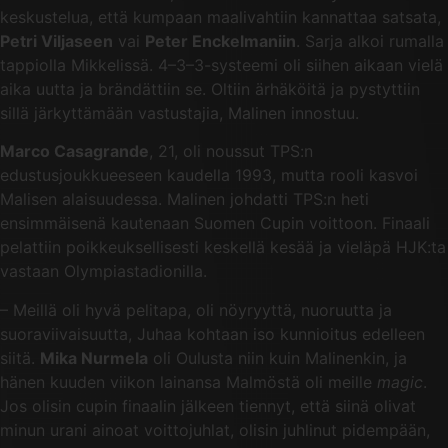
keskustelua, että kumpaan maalivahtiin kannattaa satsata,
Petri Viljaseen
vai
Peter Enckelmaniin
. Sarja alkoi rumalla
tappiolla Mikkelissä. 4–3–3-systeemi oli siihen aikaan vielä
aika uutta ja brändättiin se. Oltiin ärhäköitä ja pystyttiin
sillä järkyttämään vastustajia, Malinen innostuu.
Marco Casagrande
, 21, oli noussut TPS:n
edustusjoukkueeseen kaudella 1993, mutta rooli kasvoi
Malisen alaisuudessa. Malinen johdatti TPS:n heti
ensimmäisenä kautenaan Suomen Cupin voittoon. Finaali
pelattiin poikkeuksellisesti keskellä kesää ja vieläpä HJK:ta
vastaan Olympiastadionilla.
– Meillä oli hyvä pelitapa, oli nöyryyttä, nuoruutta ja
suoraviivaisuutta, Juhaa kohtaan iso kunnioitus edelleen
siitä.
Mika Nurmela
oli Oulusta niin kuin Malinenkin, ja
hänen kuuden viikon lainansa Malmöstä oli meille
magic
.
Jos olisin cupin finaalin jälkeen tiennyt, että siinä olivat
minun urani ainoat voittojuhlat, olisin juhlinut pidempään,