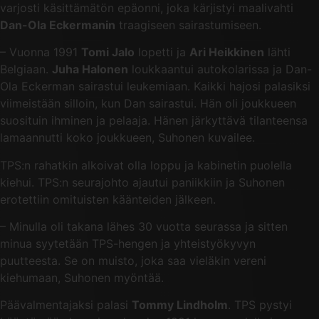
varjosti käsittämätön epäonni, joka kärjistyi maalivahti
Dan-Ola Eckermanin
traagiseen sairastumiseen.
– Vuonna 1991
Tomi Jalo
lopetti ja
Ari Heikkinen
lähti
Belgiaan.
Juha Halonen
loukkaantui autokolarissa ja Dan-
Ola Eckerman sairastui leukemiaan. Kaikki hajosi palasiksi
viimeistään silloin, kun Dan sairastui. Hän oli joukkueen
suosituin ihminen ja pelaaja. Hänen järkyttävä tilanteensa
lamaannutti koko joukkueen, Suhonen kuvailee.
TPS:n rahatkin alkoivat olla loppu ja kabinetin puolella
kiehui. TPS:n seurajohto ajautui paniikkiin ja Suhonen
erotettiin omituisten käänteiden jälkeen.
– Minulla oli takana lähes 30 vuotta seurassa ja sitten
minua syytetään TPS-hengen ja yhteistyökyvyn
puutteesta. Se on muisto, joka saa vieläkin vereni
kiehumaan, Suhonen myöntää.
Päävalmentajaksi palasi
Tommy Lindholm
. TPS pystyi