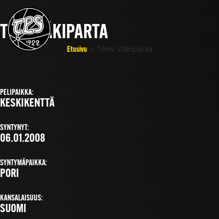
TOMI VÄKIPARTA
»
Tomi Väkiparta
Etusivu
PELIPAIKKA:
KESKIKENTTÄ
SYNTYNYT:
06.01.2008
SYNTYMÄPAIKKA:
PORI
KANSALAISUUS:
SUOMI