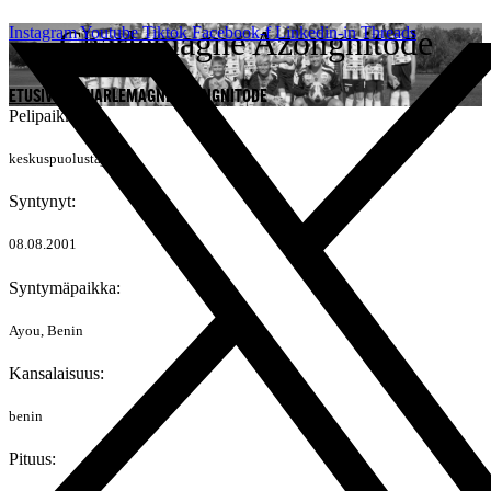
Mene
Instagram
Charlemagne Azongnitode
Youtube
Tiktok
Facebook-f
Linkedin-in
Threads
sisältöön
ETUSIVU
»
CHARLEMAGNE AZONGNITODE
Pelipaikka:
keskuspuolustaja
Syntynyt:
08.08.2001
Syntymäpaikka:
Ayou, Benin
Kansalaisuus:
benin
Pituus: