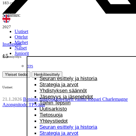
183 cm
Sopimus:
2027
Uutiset
Ottelut
Miehet
Instagram
Naiset
Juniorit
15
Kummiyritys:
TPS
Yleiset tiedot
Henkilöesittely
Seuran esittely ja historia
Strategia ja arvot
Uutiset:
Yhdistyksen säännöt
Jäsenyys ja jäsenehdot
21.1.2026
Beninin maajoukkueeseen valittu toppari Charlemagne
Töihin Tepsiin
Azongnitode TPS:ään
Uutisarkisto
Tietosuoja
Yhteystiedot
Seuran esittely ja historia
Strategia ja arvot