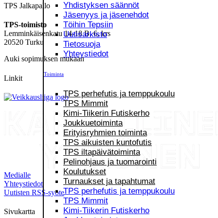
Yhdistyksen säännöt
TPS Jalkapallo
Jäsenyys ja jäsenehdot
Töihin Tepsiin
TPS-toimisto
Lemminkäisenkatu 14-18 B, 6. krs
Uutisarkisto
20520 Turku
Tietosuoja
Yhteystiedot
Auki sopimuksen mukaan
Toiminta
Linkit
TPS perhefutis ja temppukoulu
TPS Mimmit
Kimi-Tiikerin Futiskerho
Joukkuetoiminta
Erityisryhmien toiminta
TPS aikuisten kuntofutis
TPS iltapäivätoiminta
Pelinohjaus ja tuomarointi
Koulutukset
Medialle
Turnaukset ja tapahtumat
Yhteystiedot
TPS perhefutis ja temppukoulu
Uutisten RSS-syöte
TPS Mimmit
Kimi-Tiikerin Futiskerho
Sivukartta