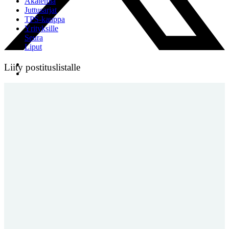
Akatemia
Juttusarjat
TPS-kauppa
Yrityksille
Seura
Liput
Liity postituslistalle