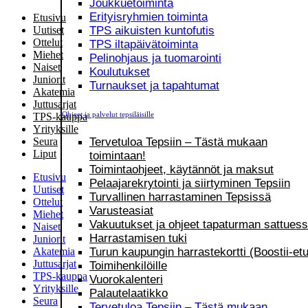
Joukkuetoiminta
Erityisryhmien toiminta
Etusivu
TPS aikuisten kuntofutis
Uutiset
Ottelut
TPS iltapäivätoiminta
Miehet
Pelinohjaus ja tuomarointi
Naiset
Koulutukset
Juniorit
Turnaukset ja tapahtumat
Akatemia
Juttusarjat
Ohjeet ja palvelut tepsiläisille
TPS-kauppa
Yrityksille
Tervetuloa Tepsiin – Tästä mukaan
Seura
Liput
toimintaan!
Toimintaohjeet, käytännöt ja maksut
Etusivu
Pelaajarekrytointi ja siirtyminen Tepsiin
Uutiset
Turvallinen harrastaminen Tepsissä
Ottelut
Varusteasiat
Miehet
Vakuutukset ja ohjeet tapaturman sattues
Naiset
Harrastamisen tuki
Juniorit
Turun kaupungin harrastekortti (Boostii-etu
Akatemia
Juttusarjat
Toimihenkilöille
TPS-kauppa
Vuorokalenteri
Yrityksille
Palautelaatikko
Seura
Tervetuloa Tepsiin – Tästä mukaan