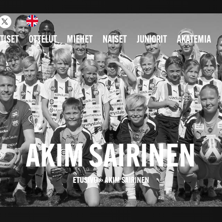
TISET
OTTELUT
MIEHET
NAISET
JUNIORIT
AKATEMIA
AKIM SAIRINEN
ETUSIVU
»
AKIM SAIRINEN