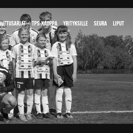
JUTTUSARJAT
TPS-KAUPPA
YRITYKSILLE
SEURA
LIPUT