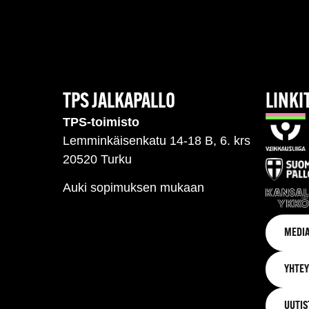
TPS JALKAPALLO
LINKI
TPS-toimisto
Lemminkäisenkatu 14-18 B, 6. krs
20520 Turku
Auki sopimuksen mukaan
MEDIA
YHTEY
UUTIS