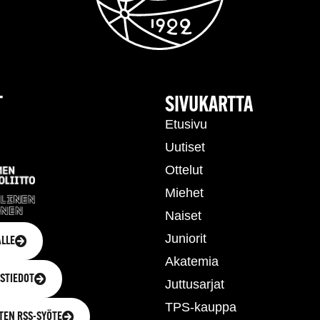
T
SIVUKARTTA
Etusivu
Uutiset
Ottelut
Miehet
Naiset
Juniorit
LLE
Akatemia
STIEDOT
Juttusarjat
TPS-kauppa
TEN RSS-SYÖTE