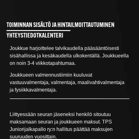
TOIMINNAN SISÄLTÖ JA HINTA
ILMOITTAUTUMINEN
YHTEYSTIEDOT
KALENTERI
Joukkue harjoittelee talvikaudella pääsääntöisesti
sisähallissa ja kesäkaudella ulkokentällä. Joukkueella
on noin 3-4 viikkotapahtumaa.
Joukkueen valmennustiimiin kuuluvat
vastuuvalmentaja, valmentaja, maalivahtivalmentaja
ja fysiikkavalmentaja.
Liittyessään seuran jäseneksi henkilö sitoutuu
maksamaan seuran ja joukkueen maksut. TPS
Juniorijalkapallo ry:n hallitus päättää maksujen
suuruuden vuosittain.