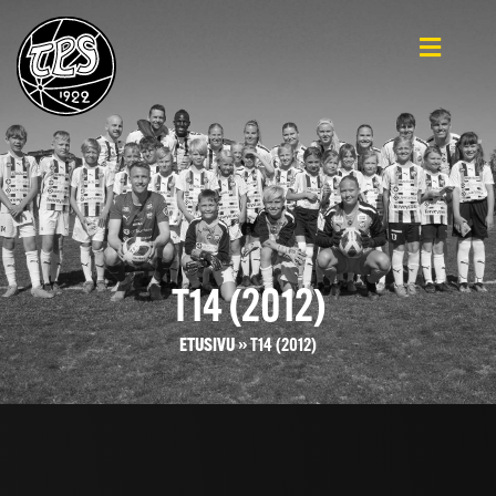
T14 (2012)
ETUSIVU
»
T14 (2012)