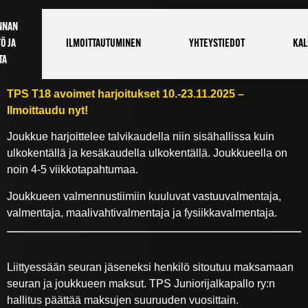
NNAN
Ö JA
ILMOITTAUTUMINEN
YHTEYSTIEDOT
KAL
TA
TPS T18 avoimet harjoitukset 10.-23.11.2025 –
Ilmoittaudu nyt!
Joukkue harjoittelee talvikaudella niin sisähallissa kuin
ulkokentällä ja kesäkaudella ulkokentällä. Joukkueella on
noin 4-5 viikkotapahtumaa.
Joukkueen valmennustiimiin kuuluvat vastuuvalmentaja,
valmentaja, maalivahtivalmentaja ja fysiikkavalmentaja.
Liittyessään seuran jäseneksi henkilö sitoutuu maksamaan
seuran ja joukkueen maksut. TPS Juniorijalkapallo ry:n
hallitus päättää maksujen suuruuden vuosittain.