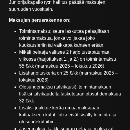
Juniorijalkapallo ry:n hallitus päättää maksujen
suuruuden vuosittain.
Maksujen perusrakenne on:
Toimintamaksu: seura laskuttaa pelaajiltaan
toimintamaksua, jonka voi jakaa joko
kuukausieriin tai vaikkapa kahteen erään.
Mikäli pelaaja valitsee 2 harjoitustapatumaa
viikossa (harjoitukset 1. ja 2.) on toimintamaksu
55 €/kk (marraskuu 2025 – lokakuu 2026)
Lisäharjoituskerta on 25 €/kk (marraskuu 2025 –
lokakuu 2026)
Olosuhdemaksu (talvikausi): toimintamaksun
lisäksi talvikaudelta laskutetaan olosuhdemaksua
32 €/kk
Lisäksi joukkue kerää omaa maksuaan
kattaakseen kulut, jotka eivät sisälly toiminta- ja
olosuhdekuluihin.
Jäsenmaksu: kaikki seuran pelaajat maksavat