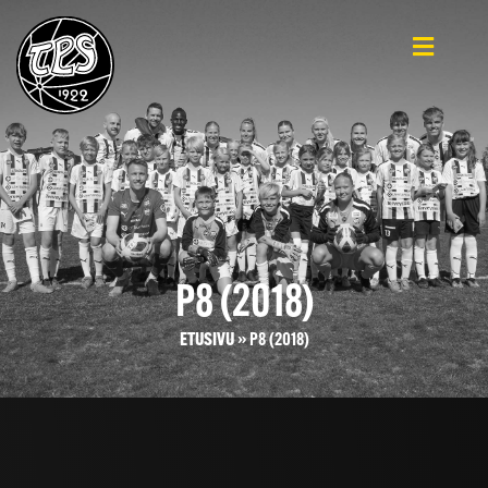
P8 (2018)
ETUSIVU
»
P8 (2018)