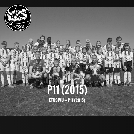
P11 (2015)
ETUSIVU
»
P11 (2015)