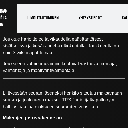
NNAN
Ö JA
ILMOITTAUTUMINEN
YHTEYSTIEDOT
KAL
TA
Joukkue harjoittelee talvikaudella pääsääntöisesti
sisähallissa ja kesäkaudella ulkokentällä. Joukkueella on
noin 3 viikkotapahtumaa.
Joukkueen valmennustiimiin kuuluvat vastuuvalmentaja,
valmentaja ja maalivahtivalmentaja.
Liittyessään seuran jäseneksi henkilö sitoutuu maksamaan
seuran ja joukkueen maksut. TPS Juniorijalkapallo ry:n
hallitus päättää maksujen suuruuden vuosittain.
Maksujen perusrakenne on: