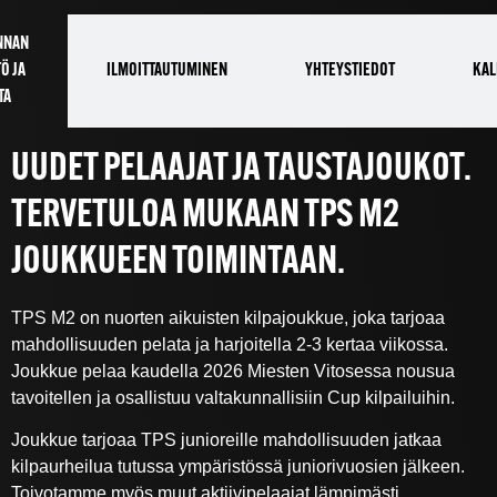
NNAN
Ö JA
ILMOITTAUTUMINEN
YHTEYSTIEDOT
KAL
TA
UUDET PELAAJAT JA TAUSTAJOUKOT.
TERVETULOA MUKAAN TPS M2
JOUKKUEEN TOIMINTAAN.
TPS M2 on nuorten aikuisten kilpajoukkue, joka tarjoaa
mahdollisuuden pelata ja harjoitella 2-3 kertaa viikossa.
Joukkue pelaa kaudella 2026 Miesten Vitosessa nousua
tavoitellen ja osallistuu valtakunnallisiin Cup kilpailuihin.
Joukkue tarjoaa TPS junioreille mahdollisuuden jatkaa
kilpaurheilua tutussa ympäristössä juniorivuosien jälkeen.
Toivotamme myös muut aktiivipelaajat lämpimästi