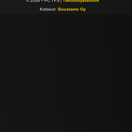
©
2026
– FC TPS |
Tietosuojaseloste
Kotisivut:
Sivustamo Oy