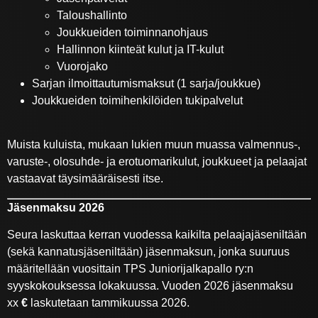
Taloushallinto
Joukkueiden toiminnanohjaus
Hallinnon kiinteät kulut ja IT-kulut
Vuorojako
Sarjan ilmoittautumismaksut (1 sarja/joukkue)
Joukkueiden toimihenkilöiden tukipalvelut
Muista kuluista, mukaan lukien muun muassa valmennus-,
varuste-, olosuhde- ja erotuomarikulut, joukkueet ja pelaajat
vastaavat täysimääräisesti itse.
Jäsenmaksu 2026
Seura laskuttaa kerran vuodessa kaikilta pelaajajäseniltään
(sekä kannatusjäseniltään) jäsenmaksun, jonka suuruus
määritellään vuosittain TPS Juniorijalkapallo ry:n
syyskokouksessa lokakuussa. Vuoden 2026 jäsenmaksu
xx
€
laskutetaan tammikuussa 2026.