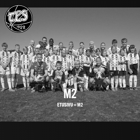
M2
ETUSIVU
»
M2