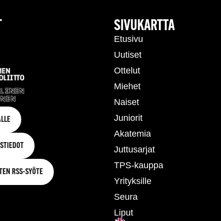
T
SIVUKARTTA
Etusivu
Uutiset
Ottelut
Miehet
Naiset
Juniorit
LLE
Akatemia
STIEDOT
Juttusarjat
TPS-kauppa
TEN RSS-SYÖTE
Yrityksille
Seura
Liput