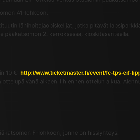
tsomon A1-lohkoon.
uutin lähihoitajaopiskelijat, jotka pitävät lapsiparkkia
tsee pääkatsomon 2. kerroksessa, kioskitasanteella.
in 10 €:
http://www.ticketmaster.fi/event/fc-tps-eif-li
 ottelupäivänä alkaen 1 h ennen ottelun alkua. Alennus 
 pääkatsomon F-lohkoon, jonne on hissiyhteys.