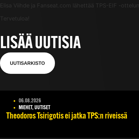
Elisa Viihde ja Fanseat.com lähettää TPS-EIF -ottelu
Tervetuloa!
LISÄÄ UUTISIA
UUTISARKISTO
06.08.2026
MIEHET, UUTISET
Theodoros Tsirigotis ei jatka TPS:n riveissä