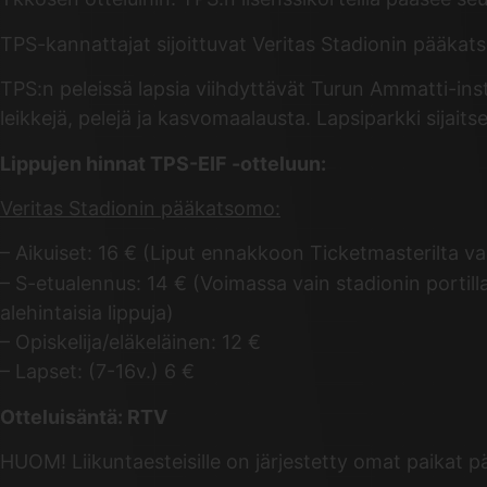
TPS-kannattajat sijoittuvat Veritas Stadionin pääka
TPS:n peleissä lapsia viihdyttävät Turun Ammatti-instit
leikkejä, pelejä ja kasvomaalausta. Lapsiparkki sijai
Lippujen hinnat TPS-EIF -otteluun:
Veritas Stadionin pääkatsomo:
– Aikuiset: 16 € (Liput ennakkoon Ticketmasterilta va
– S-etualennus: 14 € (Voimassa vain stadionin portilla
alehintaisia lippuja)
– Opiskelija/eläkeläinen: 12 €
– Lapset: (7-16v.) 6 €
Otteluisäntä: RTV
HUOM! Liikuntaesteisille on järjestetty omat paikat