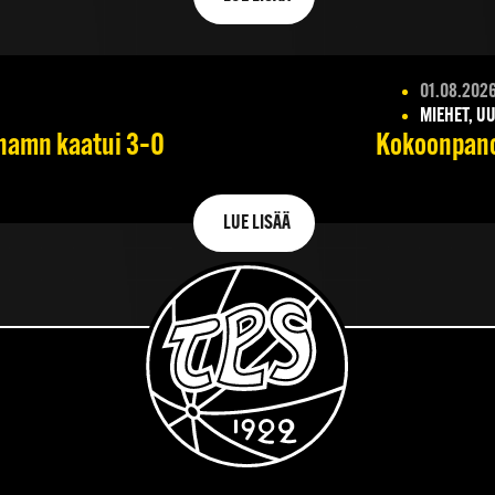
01.08.202
MIEHET, UU
ehamn kaatui 3–0
Kokoonpano 
LUE LISÄÄ