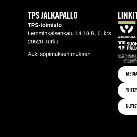
TPS JALKAPALLO
LINKI
TPS-toimisto
Lemminkäisenkatu 14-18 B, 6. krs
20520 Turku
Auki sopimuksen mukaan
MEDIA
YHTEY
UUTIS