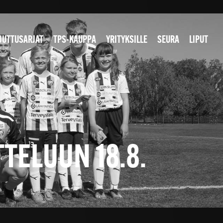
JUTTUSARJAT
TPS-KAUPPA
YRITYKSILLE
SEURA
LIPUT
TTELUUN 18.8.