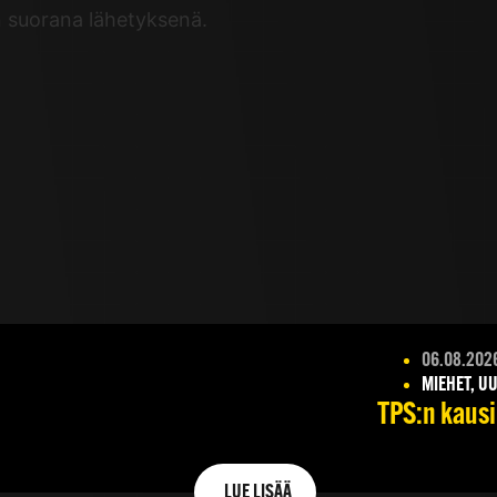
n suorana lähetyksenä.
06.08.202
MIEHET, UU
TPS:n kausik
LUE LISÄÄ