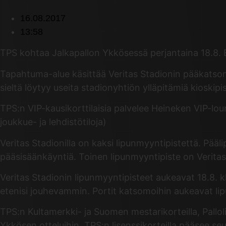
16.08.2017
13:58
TPS kohtaa Jalkapallon Ykkösessä perjantaina 18.8. E
Tapahtuma-alue käsittää Veritas Stadionin pääkatsom
sieltä löytyy useita stadionyhtiön ylläpitämiä kioskipis
TPS:n VIP-kausikorttilaisia palvelee Heineken VIP-l
joukkue- ja lehdistötiloja)
Veritas Stadionilla on kaksi lipunmyyntipistettä. Pääli
pääsisäänkäyntiä. Toinen lipunmyyntipiste on Veritas
Veritas Stadionin lipunmyyntipisteet aukeavat 18.8. 
etenisi jouhevammin. Portit katsomoihin aukeavat li
TPS:n Kultamerkki- ja Suomen mestarikorteilla, Palloli
Ykkösen otteluihin. TPS:n lisenssikorteilla pääsee 