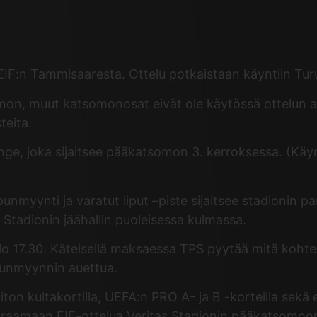
IF:n Tammisaaresta. Ottelu potkaistaan käyntiin Turun
on, muut katsomonosat eivät ole käytössä ottelun aik
teita.
ounge, joka sijaitsee pääkatsomon 3. kerroksessa. (
punmyynti ja varatut liput –piste sijaitsee stadionin p
 Stadionin jäähallin puoleisessa kulmassa.
klo 17.30. Käteisellä maksaessa TPS pyytää mitä koht
punmyynnin auettua.
iton kultakortilla, UEFA:n PRO A- ja B -korteilla sekä 
seuraamaan EIF-ottelua Veritas Stadionin pääkatsomoo