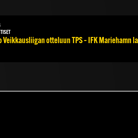
6
TISET
Veikkausliigan otteluun TPS – IFK Mariehamn la 