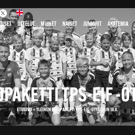
TISET
OTTELUT
MIEHET
NAISET
JUNIORIT
AKATEMIA
PAKETTI TPS-EIF -O
ETUSIVU
»
YLEINEN INFOPAKETTI TPS-EIF -OTTELUUN 18.8.