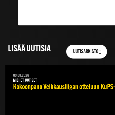
LISÄÄ UUTISIA
UUTISARKISTO
09.08.2026
MIEHET, UUTISET
Kokoonpano Veikkausliigan otteluun KuPS–T