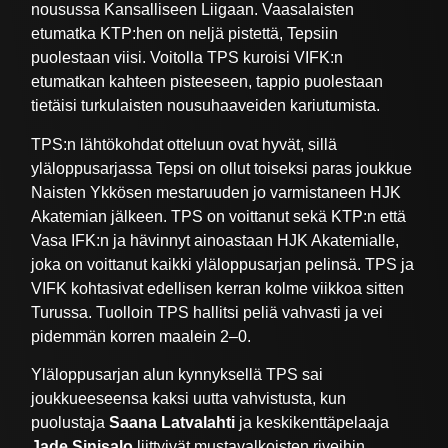
nousussa Kansalliseen Liigaan. Vaasalaisten
etumatka KTP:hen on neljä pistettä, Tepsiin
puolestaan viisi. Voitolla TPS kuroisi VIFK:n
etumatkan kahteen pisteeseen, tappio puolestaan
tietäisi turkulaisten nousuhaaveiden kariutumista.
TPS:n lähtökohdat otteluun ovat hyvät, sillä
yläloppusarjassa Tepsi on ollut toiseksi paras joukkue
Naisten Ykkösen mestaruuden jo varmistaneen HJK
Akatemian jälkeen. TPS on voittanut sekä KTP:n että
Vasa IFK:n ja hävinnyt ainoastaan HJK Akatemialle,
joka on voittanut kaikki yläloppusarjan pelinsä. TPS ja
VIFK kohtasivat edellisen kerran kolme viikkoa sitten
Turussa. Tuolloin TPS hallitsi peliä vahvasti ja vei
pidemmän korren maalein 2–0.
Yläloppusarjan alun kynnyksellä TPS sai
joukkueeseensa kaksi uutta vahvistusta, kun
puolustaja
Saana Latvalahti
ja keskikenttäpelaaja
Jade Sinisalo
liittyivät mustavalkoisten riveihin.