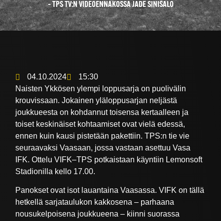
– TPS TV:N VIDEOENNAKOSSA JADE SINISALO
04.10.2024
15:30
Naisten Ykkösen ylempi loppusarja on puolivälin
krouvissaan. Jokainen yläloppusarjan neljästä
joukkueesta on kohdannut toisensa kertaalleen ja
toiset keskinäiset kohtaamiset ovat vielä edessä,
ennen kuin kausi pistetään pakettiin. TPS:n tie vie
seuraavaksi Vaasaan, jossa vastaan asettuu Vasa
IFK. Ottelu VIFK–TPS potkaistaan käyntiin Lemonsoft
Stadionilla kello 17.00.
Panokset ovat isot lauantaina Vaasassa. VIFK on tällä
hetkellä sarjataulukon kakkosena – parhaana
nousukelpoisena joukkueena – kiinni suorassa