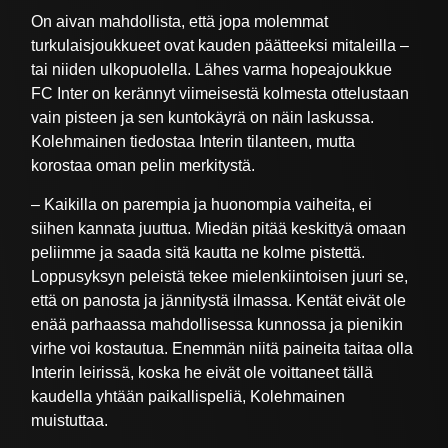
On aivan mahdollista, että jopa molemmat
turkulaisjoukkueet ovat kauden päätteeksi mitaleilla –
tai niiden ulkopuolella. Lähes varma hopeajoukkue
FC Inter on kerännyt viimeisestä kolmesta ottelustaan
vain pisteen ja sen kuntokäyrä on näin laskussa.
Kolehmainen tiedostaa Interin tilanteen, mutta
korostaa oman pelin merkitystä.
– Kaikilla on parempia ja huonompia vaiheita, ei
siihen kannata juuttua. Miedän pitää keskittyä omaan
peliimme ja saada sitä kautta ne kolme pistettä.
Loppusyksyn peleistä tekee mielenkiintoisen juuri se,
että on panosta ja jännitystä ilmassa. Kentät eivät ole
enää parhaassa mahdollisessa kunnossa ja pienikin
virhe voi kostautua. Enemmän niitä paineita taitaa olla
Interin leirissä, koska he eivät ole voittaneet tällä
kaudella yhtään paikallispeliä, Kolehmainen
muistuttaa.