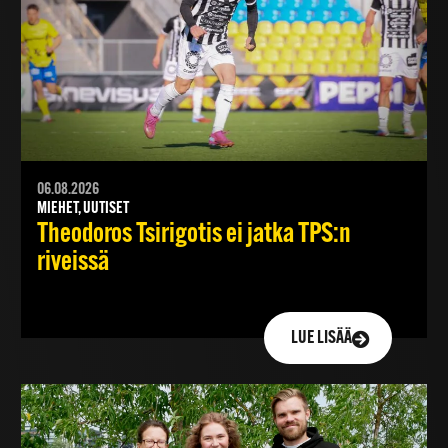
06.08.2026
MIEHET, UUTISET
Theodoros Tsirigotis ei jatka TPS:n
riveissä
LUE LISÄÄ