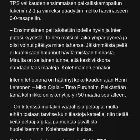
TPS vei kauden ensimmäisen paikalliskamppailun
lukemin 2-1 ja viimeksi päädyttiin melko harvinaiseen
0-0-tasapeliin.
– Ensimmäinen peli aloitettiin todella hyvin ja Inter
putosi kyydistä. Toinen matsi oli aika ympäripyöreä ja
olisi voinut päättyä miten tahansa. Jälkimmäistä peliä
ei kumpikaan halunnut hävitä mistään hinnasta.
Minulla on sellainen tunne, että keskiviikkona
nähdään taas maaleja, Kolehmainen ennakoi.
Interin tehotriona on häärinyt koko kauden ajan Henri
Lehtonen – Mika Ojala – Timo Furuholm. Pelkästään
tämä kolmikko on iskenyt jo yli 50 maalia seuralleen.
– On Interissä muitakin vaarallisia pelaajia, mutta
eihän tosiaan tarvitse kuin tilastoja katsella, niin tietää,
keitä pelaajia pitää paimentaa tavallista
huolellisemmin, Kolehmainen kuittaa.