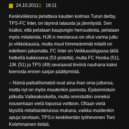
24.10.2011
18:11
Keskiviikkona pelattava kauden kolmas Turun derby,
TPS-FC Inter, on täynnä latausta ja jännitystä. Sen
lisäksi, että pelataan kaupungin herruudesta, pelataan
myös mitaleista. HJK:n mestaruus on ollut varma juttu
jo viikkokausia, mutta muut himmeämmät mitalit on
edelleen jakamatta. FC Inter on Veikkausliigassa tällä
hetkellä kakkosena (53 pistettä), mutta FC Honka (51),
JJK (51) ja TPS (49) seuraavat tiiviinä nauhana kaksi
kierrosta ennen sarjan päättymistä.
– Nämä paikallismatsit ovat aina ihan oma juttunsa,
mutta nyt on myös muutenkin panosta. Epäonnistuin
pilkulta Valkeakoskella, mutta onnistuttiin onneksi
nousemaan vielä lopussa voittoon. Ollaan vielä
täysillä mitalitaisteluissa mukana, vaikka muidenkin
apuja tarvitaan, TPS:n keskikentän työhevonen Toni
Kolehmainen tietää.