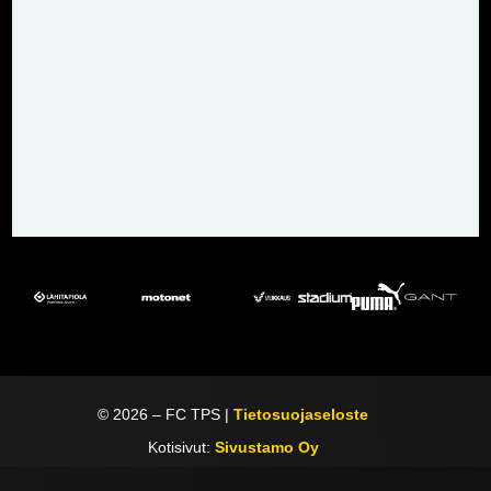
©
2026
– FC TPS |
Tietosuojaseloste
Kotisivut:
Sivustamo Oy