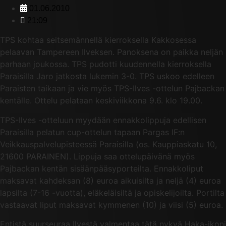
01.06.2010
21:09
TPS kohtaa seitsemännellä kierroksella Kakkosessa
pelaavan Tampereen Ilveksen. Panoksena on paikka neljän
parhaan joukossa. TPS pudotti kuudennella kierroksella
Paraisilla Jaro jatkosta lukemin 3-0. TPS uskoo edelleen
Paraisten taikaan ja vie myös TPS-Ilves -ottelun Pajbackan
kentälle. Ottelu pelataan keskiviikkona 9.6. klo 19.00.
TPS-Ilves -otteluun myydään ennakkolippuja edellisen
Paraisilla pelatun cup-ottelun tapaan Pargas IF:n
Veikkauspalvelupisteessä Paraisilla (os. Kauppiaskatu 10,
21600 PARAINEN). Lippuja saa ottelupäivänä myös
Pajbackan kentän sisäänpääsyporteilta. Ennakkoliput
maksavat kahdeksan (8) euroa aikuisilta ja neljä (4) euroa
lapsilta (7-16 -vuotta), eläkeläisiltä ja opiskelijoilta. Portilta
vastaavat liput maksavat kymmenen (10) ja viisi (5) euroa.
Entistä suurseuraa Ilvestä valmentaa tätä nykyä Haka-ikoni