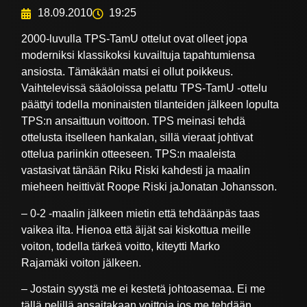
18.09.2010
19:25
2000-luvulla TPS-TamU ottelut ovat olleet jopa
moderniksi klassikoksi kuvailtuja tapahtumiensa
ansiosta. Tämäkään matsi ei ollut poikkeus.
Vaihtelevissä sääoloissa pelattu TPS-TamU -ottelu
päättyi todella moninaisten tilanteiden jälkeen lopulta
TPS:n ansaittuun voittoon. TPS meinasi tehdä
ottelusta itselleen hankalan, sillä vieraat johtivat
ottelua pariinkin otteeseen. TPS:n maaleista
vastasivat tänään Riku Riski kahdesti ja maalin
mieheen heittivät Roope Riski jaJonatan Johansson.
– 0-2 -maalin jälkeen mietin että tehdäänpäs taas
vaikea ilta. Hienoa että äijät sai kiskottua meille
voiton, todella tärkeä voitto, kiteytti Marko
Rajamäki voiton jälkeen.
– Jostain syystä me ei kestetä johtoasemaa. Ei me
tällä pelillä ansaitakaan voittoja jos me tehdään