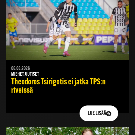
06.08.2026
MIEHET, UUTISET
Theodoros Tsirigotis ei jatka TPS:n
riveissä
LUE LISÄÄ