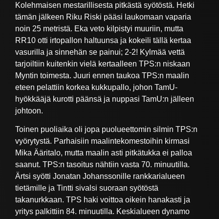
Kolehmaisen mestarillisesta pitkästä syötöstä. Hetki
tämän jälkeen Riku Riski pääsi laukomaan vaparia
noin 25 metristä. Eka veto kilpistyi muuriin, mutta
RR10 otti irtopallon haltuunsa ja kokeili tällä kertaa
vasurilla ja sinnehän se painui; 2-2! Kylmää vettä
tarjoiltiin kuitenkin vielä kertaalleen TPS:n niskaan
Myntin toimesta. Juuri ennen taukoa TPS:n maalin
eteen pelattiin korkea kukkupallo, johon TamU-
hyökkääjä kurotti päänsä ja nuppasi TamU:n jälleen
johtoon.
Toinen puoliaika oli jopa puolueettomin silmin TPS:n
vyörytystä. Parhaisiin maalintekomestoihin kirmasi
Mika Ääritalo, mutta maalin asti pitkätukka ei palloa
saanut. TPS:n tasoitus nähtiin vasta 70. minuutilla.
Ärtsi syötti Jonatan Johanssonille rankkarialueen
tietämille ja Tintti sivalsi suoraan syötöstä
takanurkkaan. TPS haki voittoa oikein hanakasti ja
yritys palkittiin 84. minuutilla. Keskialueen dynamo