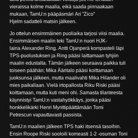
vieraissa kolme maalia, eikä saada pinnaakaan
mukaan, TamU:n pääpäsmäri Ari ”Zico”
Hjelm sadatteli matsin jälkeen.
Jo ottelun ensimmäinen puoliaika tarjosi viisi maalia.
Ensimmäisen maalin teki TamU:n nuori HJK-
laina Alexander Ring. Antti Ojanperä kompasteli läpi
TPS-puolustuksen ja Ring pääsi laittamaan tyhjiin
maalin edustalta. Tämän jälkeen seuraava paikka tuli
toiseen päähän; Mika Ääritalo pääsi koittamaan
juoksunsa jälkeen, mutta maalivahti Mika Hilander oli
mies paikallaan. Vielä irtopallosta Riku Riski pääsi
koittamaan, mutta kuti meni ohi. Samasta tilanteesta
käynnistyi TamU:n vastahyökkäys, jonka pääsi
honkkelikärki Henri Mynttipäättämään Tomi
Petrescun vapauttavasti passista.
TamU:n maalien jälkeen TPS haki itsensä tasoihin.
Ensin Roope Riski sooloili komeasti 1-2 -osuman Toni