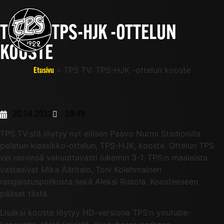
TPS TV: TPS-HJK -OTTELUN
KOOSTE
»
TPS TV: TPS-HJK -ottelun kooste
Etusivu
20.04.2012
19:49
TPS TV:stä löytyy nyt eilisen Paavo Nurmi Stadionilla
pelatun klassikko-ottelun, TPS-HJK, kooste. Ottelun TPS
vei nimiinsä vakuuttavasti lukemin 3-1. TPS:n maaleista
vastasivat Mika Ääritalo, Toni Kolehmainen
rangaistuspotkusta sekä Aleksi Ristola. Koosteeseen
pääset tästä.
Lisäksi kooste löytyy HD-versiona TPS:n youtube-