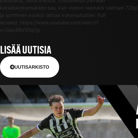
kanavalta, tästä linkistä. Youtubessa parhaan
katselukokemuksen saa, kun videon laaduksi valitsee 720p
ja soittimen kooksi laittaa kokoruututilan (full
screen). https://www.youtube.com/watch?
v=Qao8Rx5XqYg
LISÄÄ UUTISIA
UUTISARKISTO