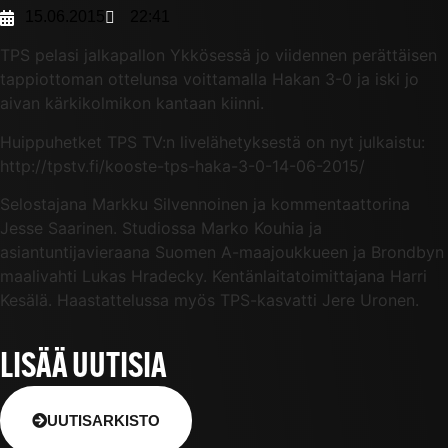
15.06.2015
22:41
TPS pelasi jalkapallon Ykkösessä jo viidennen perättäisen
tappiottoman ottelunsa voittamalla Hakan 3-0 ja iski jo
aivan kärkikolmikon kantaan kiinni.
Huippuhetket TPS TV:n livelähetyksestä on nyt julkaistu:
http://tpstv.fi/kooste-tps-haka-3-0-14-06-2015/
Selostajana Markku Silvennoinen ja kommentaattorina
Jesse Saarinen. Studiossa Marko Kouhia ja
asiantuntijavieraana Suomen A-maajoukkueen ja Brondbyn
maalivahti Lukas Hradecky. Kentänlaitatoimittajana Harri
Kesälä. Haastattelussa myös TPS-kasvatti Jere Uronen.
LISÄÄ UUTISIA
UUTISARKISTO