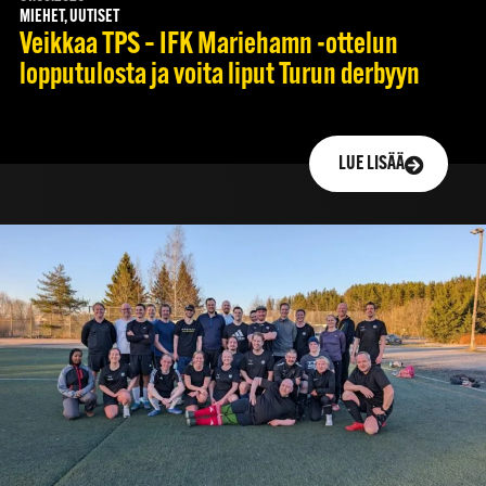
MIEHET, UUTISET
Veikkaa TPS – IFK Mariehamn -ottelun
lopputulosta ja voita liput Turun derbyyn
LUE LISÄÄ