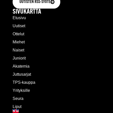
UUTISTEN RSS-SYÖTE
SIVUKARTTA
Etusivu
Uutiset
Ottelut
Miehet
Naiset
Juniorit
Akatemia
Juttusarjat
TPS-kauppa
Yrityksille
Seura
Liput