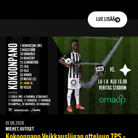
LUE LISÄÄ
01.08.2026
MIEHET, UUTISET
Kokoonpano Veikkausliigan otteluun TPS –