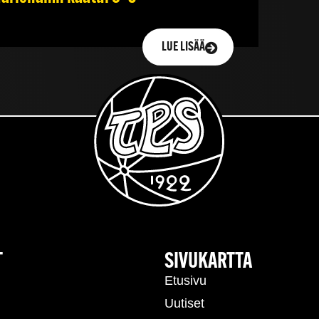
LUE LISÄÄ
T
SIVUKARTTA
Etusivu
Uutiset