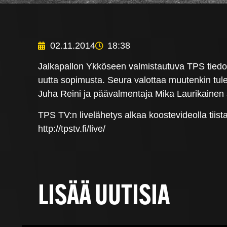
02.11.2014
18:38
Jalkapallon Ykköseen valmistautuva TPS tiedott
uutta sopimusta. Seura valottaa muutenkin tul
Juha Reini ja päävalmentaja Mika Laurikainen s
TPS TV:n livelähetys alkaa koostevideolla tiista
http://tpstv.fi/live/
LISÄÄ UUTISIA