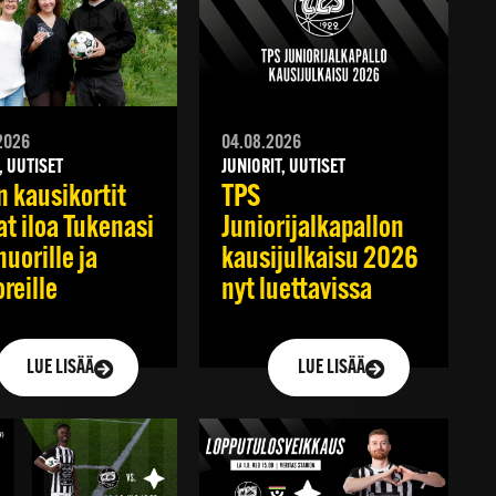
2026
04.08.2026
, UUTISET
JUNIORIT, UUTISET
n kausikortit
TPS
at iloa Tukenasi
Juniorijalkapallon
nuorille ja
kausijulkaisu 2026
reille
nyt luettavissa
LUE LISÄÄ
LUE LISÄÄ