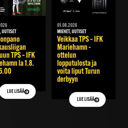
2026
01.08.2026
, UUTISET
MIEHET, UUTISET
oonpano
Veikkaa TPS – IFK
kausliigan
Mariehamn -
luun TPS – IFK
ottelun
ehamn la 1.8.
lopputulosta ja
15.00
voita liput Turun
derbyyn
LUE LISÄÄ
LUE LISÄÄ