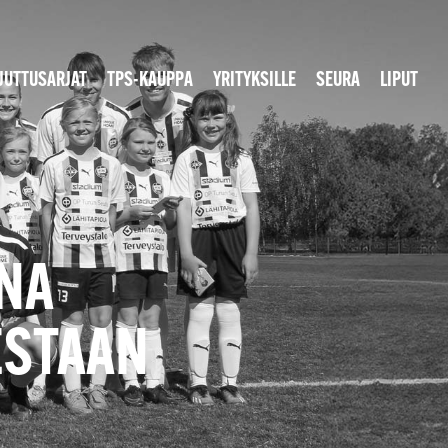
JUTTUSARJAT
TPS-KAUPPA
YRITYKSILLE
SEURA
LIPUT
INA
ESTAAN