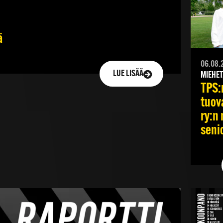
ä
06.08.
LUE LISÄÄ
MIEHET
TPS:
tuov
ry:n 
senio