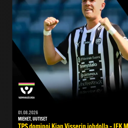
01.08.2026
MIEHET, UUTISET
TPS dominoi Kian Visserin johdolla – IFK