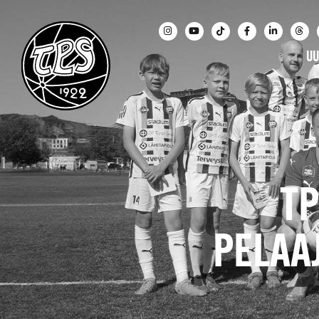
UU
TP
PELAA