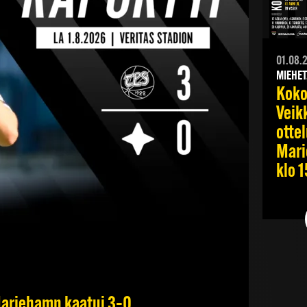
01.08.
MIEHET
Kok
Veik
otte
Mari
klo 
 Mariehamn kaatui 3–0