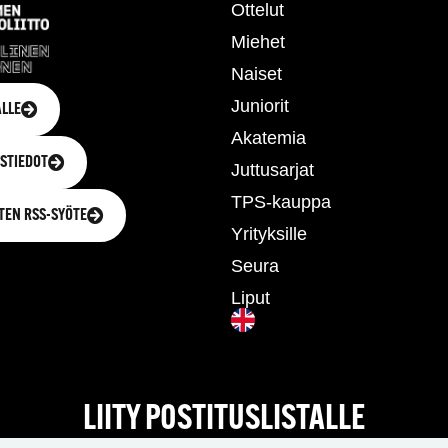
Ottelut
Miehet
Naiset
Juniorit
LLE
Akatemia
STIEDOT
Juttusarjat
TPS-kauppa
TEN RSS-SYÖTE
Yrityksille
Seura
Liput
LIITY POSTITUSLISTALLE