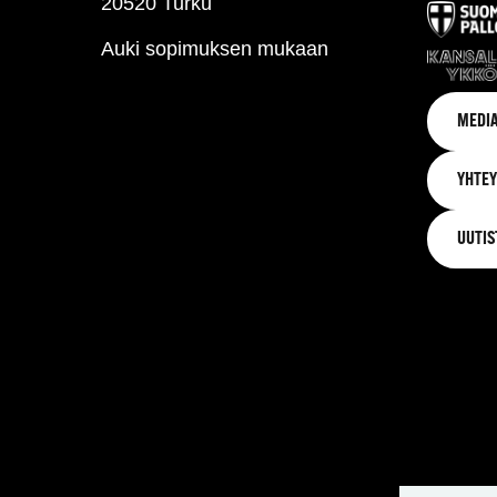
20520 Turku
Auki sopimuksen mukaan
MEDIA
YHTEY
UUTIS