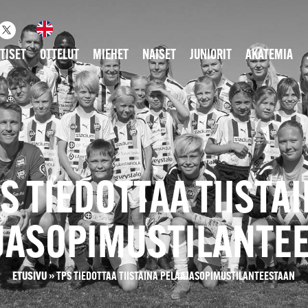
TISET
OTTELUT
MIEHET
NAISET
JUNIORIT
AKATEMIA
S TIEDOTTAA TIISTA
JASOPIMUSTILANTE
ETUSIVU
»
TPS TIEDOTTAA TIISTAINA PELAAJASOPIMUSTILANTEESTAAN