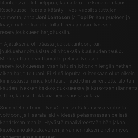
tilanteessa ollut helppoa, kun alla oli rikkonainen kausi.
Kesäkuussa Haarala kääntyi Ilves-vuosilta tuttujen
valmentajiensa
Joni Lehtosen
ja
Topi Prihan
puoleen ja
kysyi mahdollisuutta tulla treenaamaan Ilveksen
reservijoukkueen harjoituksiin.
– Ajatuksena oli päästä juoksukuntoon, kun
joukkueharjoituksista oli yhdeksän kuukauden tauko.
Mietin, että en välttämättä pelaisi Ilveksen
reservijoukkueessa, vaan lähtisin johonkin jengiin hetken
aikaa harjoiteltuani. Ei siinä lopulta kuitenkaan ollut oikein
kiinnostusta minua kohtaan. Päädyttiin siihen, että aloitan
kauden Ilveksen kakkosjoukkueessa ja katsotaan tilannetta
sitten, kun siirtoikkuna heinäkuussa aukeaa.
Suunnitelma toimi. Ilves/2 marssi Kakkosessa voitosta
voittoon, ja Haarala iski viidessä pelaamassaan pelissä
kahdeksan maalia. Hyvästä maalivireestään hän jakaa
kiitoksia joukkuekaverien ja valmennuksen ohella myös
vanhempiensa suuntaan.