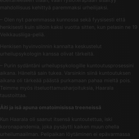
edeltäneeseen tilaan, vaan fysioterapiaan sisältyy
mahdollisuus kehittyä paremmaksi urheilijaksi.
– Olen nyt paremmassa kunnossa sekä fyysisesti että
henkisesti kuin silloin kaksi vuotta sitten, kun pelasin ne 19
Veikkausliiga-peliä.
Henkisen hyvinvoinnin kannalta keskustelut
urheilupsykologin kanssa olivat tärkeitä.
– Purin sydäntäni urheilupsykologille kuntoutusprosessini
aikana. Häneltä sain tukea. Varsinkin siinä kuntoutuksen
aikana oli tärkeää päästä purkamaan pahaa mieltä pois.
Teimme myös itseluottamusharjoituksia, Haarala
taustoittaa.
Äiti ja isä apuna omatoimisissa treeneissä
Kun Haarala oli saanut itsensä kuntoutettua, iski
koronapandemia, joka pysäytti kaiken muun ohella
urheilumaailman. Pelipaikan löytäminen ei epävarmassa