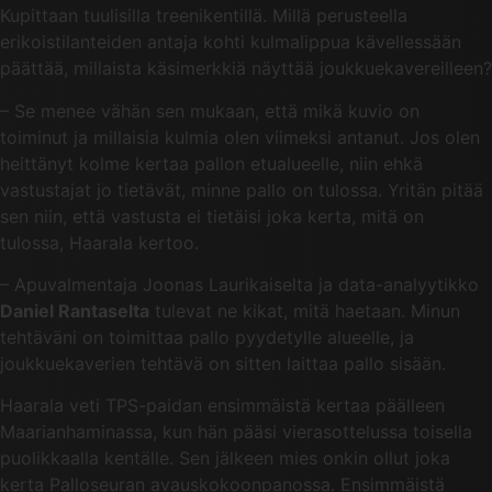
Kupittaan tuulisilla treenikentillä. Millä perusteella
erikoistilanteiden antaja kohti kulmalippua kävellessään
päättää, millaista käsimerkkiä näyttää joukkuekavereilleen?
– Se menee vähän sen mukaan, että mikä kuvio on
toiminut ja millaisia kulmia olen viimeksi antanut. Jos olen
heittänyt kolme kertaa pallon etualueelle, niin ehkä
vastustajat jo tietävät, minne pallo on tulossa. Yritän pitää
sen niin, että vastusta ei tietäisi joka kerta, mitä on
tulossa, Haarala kertoo.
– Apuvalmentaja Joonas Laurikaiselta ja data-analyytikko
Daniel Rantaselta
tulevat ne kikat, mitä haetaan. Minun
tehtäväni on toimittaa pallo pyydetylle alueelle, ja
joukkuekaverien tehtävä on sitten laittaa pallo sisään.
Haarala veti TPS-paidan ensimmäistä kertaa päälleen
Maarianhaminassa, kun hän pääsi vierasottelussa toisella
puolikkaalla kentälle. Sen jälkeen mies onkin ollut joka
kerta Palloseuran avauskokoonpanossa. Ensimmäistä