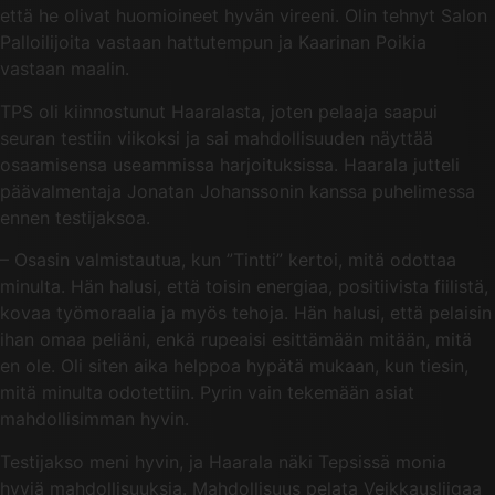
että he olivat huomioineet hyvän vireeni. Olin tehnyt Salon
Palloilijoita vastaan hattutempun ja Kaarinan Poikia
vastaan maalin.
TPS oli kiinnostunut Haaralasta, joten pelaaja saapui
seuran testiin viikoksi ja sai mahdollisuuden näyttää
osaamisensa useammissa harjoituksissa. Haarala jutteli
päävalmentaja Jonatan Johanssonin kanssa puhelimessa
ennen testijaksoa.
– Osasin valmistautua, kun ”Tintti” kertoi, mitä odottaa
minulta. Hän halusi, että toisin energiaa, positiivista fiilistä,
kovaa työmoraalia ja myös tehoja. Hän halusi, että pelaisin
ihan omaa peliäni, enkä rupeaisi esittämään mitään, mitä
en ole. Oli siten aika helppoa hypätä mukaan, kun tiesin,
mitä minulta odotettiin. Pyrin vain tekemään asiat
mahdollisimman hyvin.
Testijakso meni hyvin, ja Haarala näki Tepsissä monia
hyviä mahdollisuuksia. Mahdollisuus pelata Veikkausliigaa