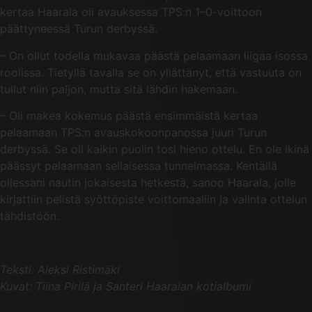
kertaa Haarala oli avauksessa TPS:n 1–0-voittoon
päättyneessä Turun derbyssä.
– On ollut todella mukavaa päästä pelaamaan liigaa isossa
roolissa. Tietyllä tavalla se on yllättänyt, että vastuuta on
tullut niin paljon, mutta sitä lähdin hakemaan.
– Oli makea kokemus päästä ensimmäistä kertaa
pelaamaan TPS:n avauskokoonpanossa juuri Turun
derbyssä. Se oli kaikin puolin tosi hieno ottelu. En ole ikinä
päässyt pelaamaan sellaisessa tunnelmassa. Kentällä
ollessani nautin jokaisesta hetkestä, sanoo Haarala, jolle
kirjattiin pelistä syöttöpiste voittomaaliin ja valinta ottelun
tähdistöön.
Teksti: Aleksi Ristimäki
Kuvat: Tiina Pirilä ja Santeri Haaralan kotialbumi