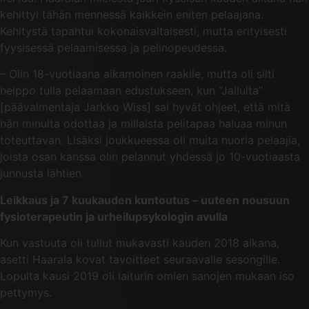
kehittyi tähän mennessä kaikkein eniten pelaajana.
Kehitystä tapahtui kokonaisvaltaisesti, mutta erityisesti
fyysisessä pelaamisessa ja pelinopeudessa.
– Olin 18-vuotiaana aikamoinen raakile, mutta oli silti
helppo tulla pelaamaan edustukseen, kun ”Jallulta”
[päävalmentaja Jarkko Wiss] sai hyvät ohjeet, että mitä
hän minulta odottaa ja millaista pelitapaa haluaa minun
toteuttavan. Lisäksi joukkueessa oli muita nuoria pelaajia,
joista osan kanssa olin pelannut yhdessä jo 10-vuotiaasta
junnusta lähtien.
Leikkaus ja 7 kuukauden kuntoutus – uuteen nousuun
fysioterapeutin ja urheilupsykologin avulla
Kun vastuuta oli tullut mukavasti kauden 2018 aikana,
asetti Haarala kovat tavoitteet seuraavalle sesongille.
Lopulta kausi 2019 oli laiturin omien sanojen mukaan iso
pettymys.