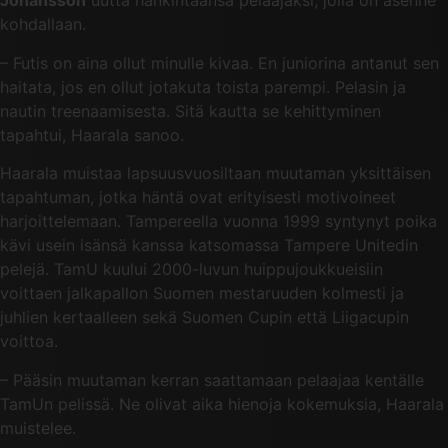
Johansson
uutta hankintaansa pelaajaksi, jolla on asenne
kohdallaan.
– Futis on aina ollut minulle kivaa. En juniorina antanut sen
haitata, jos en ollut jotakuta toista parempi. Pelasin ja
nautin treenaamisesta. Sitä kautta se kehittyminen
tapahtui, Haarala sanoo.
Haarala muistaa lapsuusvuosiltaan muutaman yksittäisen
tapahtuman, jotka häntä ovat erityisesti motivoineet
harjoittelemaan. Tampereella vuonna 1999 syntynyt poika
kävi usein isänsä kanssa katsomassa Tampere Unitedin
pelejä. TamU kuului 2000-luvun huippujoukkueisiin
voittaen jalkapallon Suomen mestaruuden kolmesti ja
juhlien kertaalleen sekä Suomen Cupin että Liigacupin
voittoa.
– Pääsin muutaman kerran saattamaan pelaajaa kentälle
TamUn pelissä. Ne olivat aika hienoja kokemuksia, Haarala
muistelee.