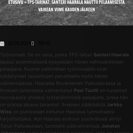
ETUSIVU
»
TPS-TARINAT: SANTERI HAARALA NAUTTII PELAAMISESTA
VAIKEAN VIIME KAUDEN JÄLKEEN
16.09.2020
09:45
Työmoraali. Se on sana, jonka TPS-laituri
Santeri Haarala
lausuu ensimmäisenä kysyessäni hänen vahvuuksistaan
pelaajana. Nuoren pelimiehen työmoraaliin ovat
tykästyneet lausuntojen perusteella myös hänen
valmentajansa. Haaralaa Rovaniemen Palloseurassa ja
Ilveksen junioreissa valmentanut
Pasi Tuutti
on kuvannut
nuorukaista yhdeksi työteliäimmistä pelaajista, jonka hän
on uransa aikana tavannut. Ilveksen pääkäskijä
Jarkko
Wiss
on puolestaan kehunut Haaralaa tunnolliseksi
harjoittelijaksi. Kun Haarala elokuun puolivälissä siirtyi
Turun Palloseuraan, luonnehti päävalmentaja
Jonatan