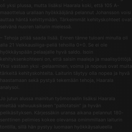
oli yksi plussa, mutta lisäksi Haarala koki, että 105 A-
maaottelua urallaan hyökkääjänä pelannut Johansson voisi
auttaa häntä kehittymään. Tärkeimmät kehityskohteet ovat
selvänä nuoren laiturin mielessä.
– Tehoja pitää saada lisää. Ennen tänne tuloani minulla oli
alla 21 Veikkausliiga-peliä tehoilla 0+0. Se ei ole
hyökkäyspään pelaajalle hyvä saldo. Isoin
kehityksenkohteeni on, että saisin maaleja ja maalisyöttöjä.
Yksi vastaan yksi -pelaaminen, voima ja nopeus ovat muita
tärkeitä kehityskohteita. Laiturin täytyy olla nopea ja hyvä
haastamaan sekä pystyä tekemään tehoja, Haarala
analysoi.
Jo jutun alussa mainitun työmoraalin lisäksi Haarala
mieltää vahvuuksikseen ”pallotatsin” ja hyvän
pelikäsityksen. Kärjessäkin uransa aikana pelannut 180-
senttinen pelimies kokee olevansa omimmillaan laiturin
tontilla, sillä hän pystyy luomaan hyökkäysalueella