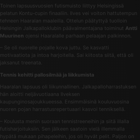
Toinen lapsuusvuosien futismuisto liittyy Helsingissä
pelatun Kontu-cupin finaaliin. Ilves vei voiton hattutempun
tehneen Haaralan maaleilla. Ottelun päätyttyä tuolloin
Helsingin Jalkapalloklubin päävalmentajana toiminut
Antti
Muurinen
ojensi Haaralalle parhaan pelaajan palkinnon.
– Se oli nuorelle pojalle kova juttu. Se kasvatti
motivaatiota ja intoa harjoitella. Sai kiitosta siitä, että oli
jaksanut treenata.
Tennis kehitti pallosilmää ja liikkumista
Haaralan lapsuus oli liikunnallinen. Jalkapalloharrastuksen
hän aloitti neljävuotiaana Ilveksen
kaupunginosajoukkueessa. Ensimmäisinä kouluvuosina
nuoren pojan harrastusrepertuaari kasvoi tenniksellä.
– Koulusta menin suoraan tennistreeneihin ja siitä illalla
futisharjoituksiin. Sen jälkeen saatoin vielä illemmalla
hypätä mukaan pihapeleihin, jos oli hyvät pelit. Paljon on