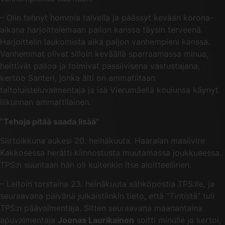
– Olin tehnyt hommia talvella ja päässyt kevään korona-
aikana harjoittelemaan pallon kanssa täysin terveenä.
Harjoittelin laukomista aika paljon vanhempieni kanssa.
Vanhemmat olivat silloin keväällä sparraamassa minua,
heittivät palloa ja toimivat passiivisena vastustajana,
kertoo Santeri, jonka äiti on ammatiltaan
taitoluisteluvalmentaja ja isä Vierumäellä koulunsa käynyt
liikunnan ammattilainen.
”Tehoja pitää saada lisää”
Siirtoikkuna aukesi 20. heinäkuuta. Haaralan maalivire
Kakkosessa herätti kiinnostusta muutamassa joukkueessa.
TPS:n suuntaan hän oli kuitenkin itse aloitteellinen.
– Laitoin torstaina 23. heinäkuuta sähköpostia TPS:lle, ja
seuraavana päivänä julkaistiinkin tieto, että ”Tintistä” tuli
TPS:n päävalmentaja. Sitten seuraavana maanantaina
apuvalmentaja
Joonas Laurikainen
soitti minulle ja kertoi,