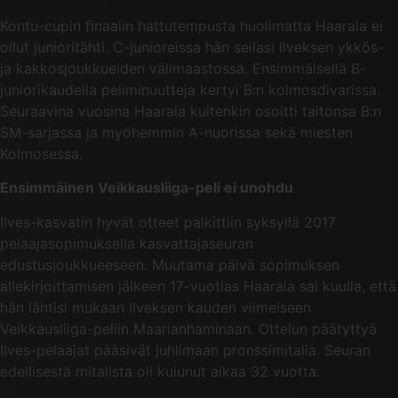
Kontu-cupin finaalin hattutempusta huolimatta Haarala ei
ollut junioritähti. C-junioreissa hän seilasi Ilveksen ykkös-
ja kakkosjoukkueiden välimaastossa. Ensimmäisellä B-
juniorikaudella peliminuutteja kertyi B:n kolmosdivarissa.
Seuraavina vuosina Haarala kuitenkin osoitti taitonsa B:n
SM-sarjassa ja myöhemmin A-nuorissa sekä miesten
Kolmosessa.
Ensimmäinen Veikkausliiga-peli ei unohdu
Ilves-kasvatin hyvät otteet palkittiin syksyllä 2017
pelaajasopimuksella kasvattajaseuran
edustusjoukkueeseen. Muutama päivä sopimuksen
allekirjoittamisen jälkeen 17-vuotias Haarala sai kuulla, että
hän lähtisi mukaan Ilveksen kauden viimeiseen
Veikkausliiga-peliin Maarianhaminaan. Ottelun päätyttyä
Ilves-pelaajat pääsivät juhlimaan pronssimitalia. Seuran
edellisestä mitalista oli kulunut aikaa 32 vuotta.