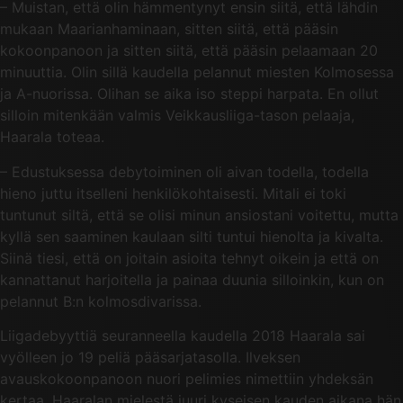
– Muistan, että olin hämmentynyt ensin siitä, että lähdin
mukaan Maarianhaminaan, sitten siitä, että pääsin
kokoonpanoon ja sitten siitä, että pääsin pelaamaan 20
minuuttia. Olin sillä kaudella pelannut miesten Kolmosessa
ja A-nuorissa. Olihan se aika iso steppi harpata. En ollut
silloin mitenkään valmis Veikkausliiga-tason pelaaja,
Haarala toteaa.
– Edustuksessa debytoiminen oli aivan todella, todella
hieno juttu itselleni henkilökohtaisesti. Mitali ei toki
tuntunut siltä, että se olisi minun ansiostani voitettu, mutta
kyllä sen saaminen kaulaan silti tuntui hienolta ja kivalta.
Siinä tiesi, että on joitain asioita tehnyt oikein ja että on
kannattanut harjoitella ja painaa duunia silloinkin, kun on
pelannut B:n kolmosdivarissa.
Liigadebyyttiä seuranneella kaudella 2018 Haarala sai
vyölleen jo 19 peliä pääsarjatasolla. Ilveksen
avauskokoonpanoon nuori pelimies nimettiin yhdeksän
kertaa. Haaralan mielestä juuri kyseisen kauden aikana hän