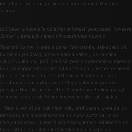
kyllä tullut urheiltua ja liikuttua nuorempana, Haarala
tuumaa.
Kotitalon takapihalla pelattiin ahkerasti pihapelejä. Kuvassa
Santeri Haarala ja hänen pikkusiskonsa Vuokko.
Tennistä Santeri Haarala pelasi SM-tasolla. Jalkapallo oli
kuitenkin ykköslaji, jonka Haarala valitsi, jos samalle
viikonlopulle osui päällekkäisiä pelejä molemmissa lajeissa.
Kun rankingpisteitä ei ehtinyt karttua paljoakaan tenniksen
puolella, tiesi se sitä, että otteluissa Haarala sai tuon
tuosta vastaansa ykkössijoitettuja ikäluokan parhaita
pelaajia. Haarala näkee, että 12-vuotiaana taakse jäänyt
tennisharrastus tuki hänen kasvuaan jalkapalloilijaksi.
– Tennis kehitti pallosilmääni niin, että osaan lukea pallon
lentoratoja. Liikkumisessa se on myös auttanut, mikä
näkyy terävissä liikkeissä sivuttaissuuntaan. Mielestäni on
hyvä, että olen pelannut muutakin kuin jalkapalloa.