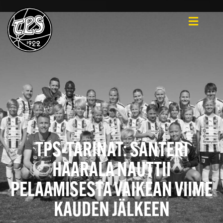
TPS-TARINAT: SANTERI
HAARALA NAUTTII
PELAAMISESTA VAIKEAN VIIME
KAUDEN JÄLKEEN