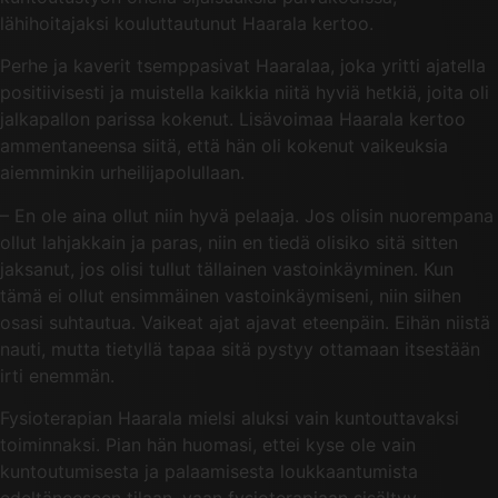
lähihoitajaksi kouluttautunut Haarala kertoo.
Perhe ja kaverit tsemppasivat Haaralaa, joka yritti ajatella
positiivisesti ja muistella kaikkia niitä hyviä hetkiä, joita oli
jalkapallon parissa kokenut. Lisävoimaa Haarala kertoo
ammentaneensa siitä, että hän oli kokenut vaikeuksia
aiemminkin urheilijapolullaan.
– En ole aina ollut niin hyvä pelaaja. Jos olisin nuorempana
ollut lahjakkain ja paras, niin en tiedä olisiko sitä sitten
jaksanut, jos olisi tullut tällainen vastoinkäyminen. Kun
tämä ei ollut ensimmäinen vastoinkäymiseni, niin siihen
osasi suhtautua. Vaikeat ajat ajavat eteenpäin. Eihän niistä
nauti, mutta tietyllä tapaa sitä pystyy ottamaan itsestään
irti enemmän.
Fysioterapian Haarala mielsi aluksi vain kuntouttavaksi
toiminnaksi. Pian hän huomasi, ettei kyse ole vain
kuntoutumisesta ja palaamisesta loukkaantumista