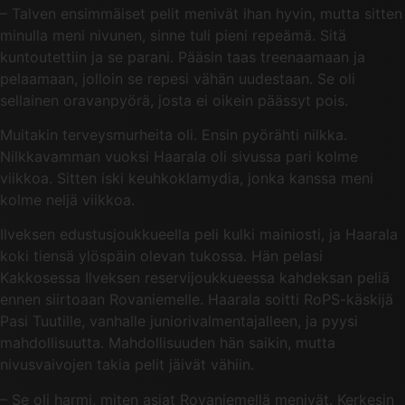
– Talven ensimmäiset pelit menivät ihan hyvin, mutta sitten
minulla meni nivunen, sinne tuli pieni repeämä. Sitä
kuntoutettiin ja se parani. Pääsin taas treenaamaan ja
pelaamaan, jolloin se repesi vähän uudestaan. Se oli
sellainen oravanpyörä, josta ei oikein päässyt pois.
Muitakin terveysmurheita oli. Ensin pyörähti nilkka.
Nilkkavamman vuoksi Haarala oli sivussa pari kolme
viikkoa. Sitten iski keuhkoklamydia, jonka kanssa meni
kolme neljä viikkoa.
Ilveksen edustusjoukkueella peli kulki mainiosti, ja Haarala
koki tiensä ylöspäin olevan tukossa. Hän pelasi
Kakkosessa Ilveksen reservijoukkueessa kahdeksan peliä
ennen siirtoaan Rovaniemelle. Haarala soitti RoPS-käskijä
Pasi Tuutille, vanhalle juniorivalmentajalleen, ja pyysi
mahdollisuutta. Mahdollisuuden hän saikin, mutta
nivusvaivojen takia pelit jäivät vähiin.
– Se oli harmi, miten asiat Rovaniemellä menivät. Kerkesin