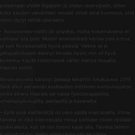
pelaamaan yhden liigapelin ja yhden reservipelin, sitten
koko kauden vaivanneet nivuset olivat siinä kunnossa, että
niihin täytyi tehdä operaatio.
– Rovaniemen-visiitti jäi lyhyeksi, mutta kokemuksena en
vaihtaisi sitä pois. Muutin ensimmäistä kertaa pois kotoa,
ja sain Rovaniemeltä hyviä ystäviä. Vaikka se ei
jalkapallollisesti mennyt hirveän hyvin, niin oli hyvä
kokemus käydä katsomassa vähän menoa muualla,
Haarala pohtii.
Nivusvaivoista kärsinyt pelaaja leikattiin lokakuussa 2019.
Siitä alkoi seitsemän kuukauden mittainen kuntoutusjakso,
jonka aikana Haarala sai tukea fysioterapeutilta,
urheilupsykologilta, perheeltä ja kavereilta.
– Kyllä siinä kieltämättä oli usko välillä koetuksella. Viime
talvena ei ollut kiinnostusta minua kohtaan oikein mistään
joukkueesta, kun oli niin huono kausi alla. Talvella teinkin
kuntoutustyön ohella sijaisuuksia päiväkodissa,