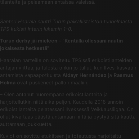
tilanteita ja pelaamaan ahtaissa väleissä.
Santeri Haarala nautti Turun paikallistaiston tunnelmasta.
TPS kukisti Interin lukemin 1–0.
Turun derby jäi mieleen – ”Kentällä ollessani nautin
jokaisesta hetkestä”
Haaralan harteille on soviteltu TPS:ssä erikoistilanteiden
antajan viittaa, ja tulosta onkin jo tullut, kun Ilves-kasvatin
antamista vapaapotkuista
Aldayr Hernández
ja
Rasmus
Holma
ovat puskeneet pallon maaliin.
– Olen antanut nuorempana erikoistilanteita ja
harjoitellutkin niitä aika paljon. Kaudella 2018 annoin
erikoistilanteita pelatessani Ilveksessä Veikkausliigaa. On
ollut kiva taas päästä antamaan niitä ja pystyä sitä kautta
auttamaan joukkuetta.
Kuviot on sovittu etukäteen ja toteutusta harjoiteltu