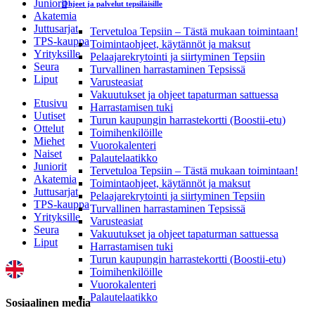
Juniorit
Ohjeet ja palvelut tepsiläisille
Akatemia
Juttusarjat
Tervetuloa Tepsiin – Tästä mukaan toimintaan!
TPS-kauppa
Toimintaohjeet, käytännöt ja maksut
Yrityksille
Pelaajarekrytointi ja siirtyminen Tepsiin
Seura
Turvallinen harrastaminen Tepsissä
Liput
Varusteasiat
Vakuutukset ja ohjeet tapaturman sattuessa
Etusivu
Harrastamisen tuki
Uutiset
Turun kaupungin harrastekortti (Boostii-etu)
Ottelut
Toimihenkilöille
Miehet
Vuorokalenteri
Naiset
Palautelaatikko
Juniorit
Tervetuloa Tepsiin – Tästä mukaan toimintaan!
Akatemia
Toimintaohjeet, käytännöt ja maksut
Juttusarjat
Pelaajarekrytointi ja siirtyminen Tepsiin
TPS-kauppa
Turvallinen harrastaminen Tepsissä
Yrityksille
Varusteasiat
Seura
Vakuutukset ja ohjeet tapaturman sattuessa
Liput
Harrastamisen tuki
Turun kaupungin harrastekortti (Boostii-etu)
Toimihenkilöille
Vuorokalenteri
Palautelaatikko
Sosiaalinen media