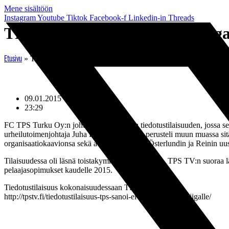
Mene sisältöön
Instagram
Youtube
Tiktok
Facebook-f
Linkedin-in
Threads
TPS sanoi ei kiitos Veikkausliiga
»
TPS sanoi ei kiitos Veikkausliigalle
Etusivu
09.01.2015
23:29
FC TPS Turku Oy:n johto piti perjantaina tiedotustilaisuuden, jossa s
urheilutoimenjohtaja Juha Reini. TPS-johto perusteli muun muassa sitä
organisaatiokaavionsa sekä avasi tarkemmin Österlundin ja Reinin uu
Tilaisuudessa oli läsnä toistakymmentä toimittajaa. TPS TV:n suoraa 
pelaajasopimukset kaudelle 2015.
Tiedotustilaisuus kokonaisuudessaan TPS TV:ssä:
http://tpstv.fi/tiedotustilaisuus-tps-sanoi-ei-kiitos-veikkausliigalle/