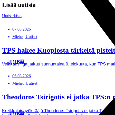
Lisää uutisia
Uutisarkisto
07.08.2026
Miehet, Uutiset
TPS hakee Kuopiosta tärkeitä pistei
LUE LISÄÄ
Veikkausliiga jatkuu sunnuntaina 9. elokuuta, kun TPS ma
06.08.2026
Miehet, Uutiset
Theodoros Tsirigotis ei jatka TPS:n r
Kreikkalaishyökkääjä Theodoros Tsirigotis ei jatka Turun 
LUE LISÄÄ