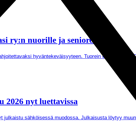
i ry:n nuorille ja senioreille
joitettavaksi hyväntekeväisyyteen. Tuorein esimerkki on Tuken
 2026 nyt luettavissa
 nyt julkaistu sähköisessä muodossa. Julkaisusta löytyy mu