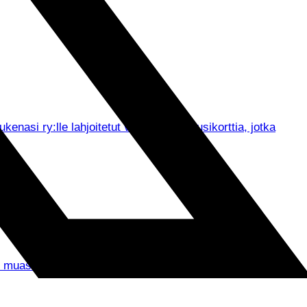
asi ry:lle lahjoitetut viisi Tepsin kausikorttia, jotka
un muassa seurajohdon tervehdykset ja ennen kaikkea