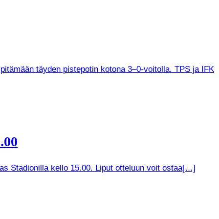
 pitämään täyden pistepotin kotona 3–0-voitolla. TPS ja IFK
.00
 Stadionilla kello 15.00. Liput otteluun voit ostaa[…]