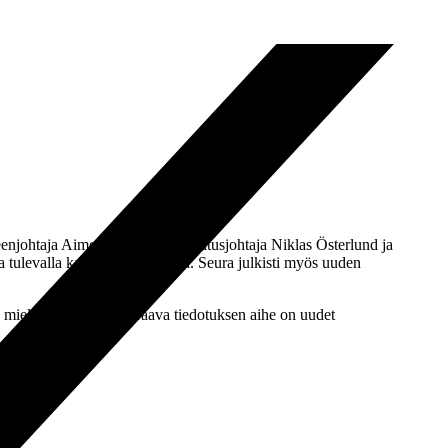
eenjohtaja Aimo Moisander, toimitusjohtaja Niklas Österlund ja
ta tulevalla kaudella Ykkösessä. Seura julkisti myös uuden
ä mielenkiinnosta! Seuraava tiedotuksen aihe on uudet