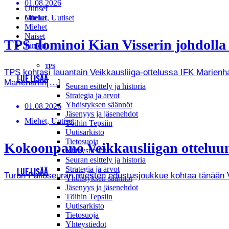
01.08.2026
Uutiset
Miehet, Uutiset
Ottelut
Miehet
Naiset
TPS dominoi Kian Visserin johdoll
Juniorit
TPS
TPS kohtasi lauantain Veikkausliiga-ottelussa IFK Marienha
LUE LISÄÄ
Mariehamn[…]
Seuran esittely ja historia
Strategia ja arvot
Yhdistyksen säännöt
01.08.2026
Jäsenyys ja jäsenehdot
Miehet, Uutiset
Töihin Tepsiin
Uutisarkisto
Tietosuoja
Kokoonpano Veikkausliigan otteluun
Yhteystiedot
Seuran esittely ja historia
Strategia ja arvot
LUE LISÄÄ
Turun Palloseuran miesten edustusjoukkue kohtaa tänään Vei
Yhdistyksen säännöt
Jäsenyys ja jäsenehdot
Töihin Tepsiin
Uutisarkisto
Tietosuoja
Yhteystiedot