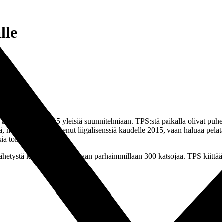
lle
e avasi kauden 2015 yleisiä suunnitelmiaan. TPS:stä paikalla olivat puh
, miksi seura ei hakenut liigalisenssiä kaudelle 2015, vaan haluaa pela
sia toimenkuvia.
lähetystä katsoi samaan aikaan parhaimmillaan 300 katsojaa. TPS kiittä