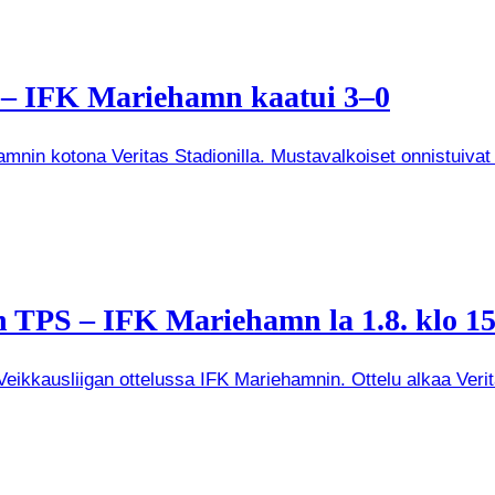
a – IFK Mariehamn kaatui 3–0
mnin kotona Veritas Stadionilla. Mustavalkoiset onnistuivat
 TPS – IFK Mariehamn la 1.8. klo 15
kkausliigan ottelussa IFK Mariehamnin. Ottelu alkaa Veritas