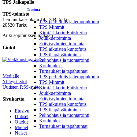
TPS Jalkapallo
Toiminta
TPS-toimisto
Lemminkäisenkatu 14-18 B, 6. krs
TPS perhefutis ja temppukoulu
20520 Turku
TPS Mimmit
Kimi-Tiikerin Futiskerho
Auki sopimuksen mukaan
Joukkuetoiminta
Erityisryhmien toiminta
Linkit
TPS aikuisten kuntofutis
TPS iltapäivätoiminta
Pelinohjaus ja tuomarointi
Koulutukset
Turnaukset ja tapahtumat
Medialle
TPS perhefutis ja temppukoulu
Yhteystiedot
TPS Mimmit
Uutisten RSS-syöte
Kimi-Tiikerin Futiskerho
Joukkuetoiminta
Erityisryhmien toiminta
Sivukartta
TPS aikuisten kuntofutis
TPS iltapäivätoiminta
Etusivu
Pelinohjaus ja tuomarointi
Uutiset
Koulutukset
Ottelut
Turnaukset ja tapahtumat
Miehet
Naiset