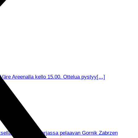
äre Areenalla kello 15.00. Ottelua pystyy[…]
muksella Puolan pääsarjassa pelaavan Gornik Zabrzen