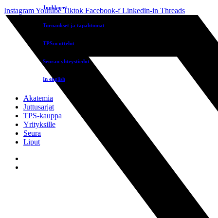
Joukkueet
Instagram
Youtube
Tiktok
Facebook-f
Linkedin-in
Threads
Turnaukset ja tapahtumat
TPS:n ottelut
Seuran yhteystiedot
In english
Akatemia
Juttusarjat
TPS-kauppa
Yrityksille
Seura
Liput