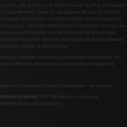
puo­lel­le. Aili ja Eero ovat tois­ta maata. Tyy­li­käs pa­ris­kun­ta
on ajan her­mol­la, osaa hoi­taa asian­sa fik­sus­ti ja käy­tel­lä
ny­ky­ajan vem­pai­mia. He myös tie­tä­vät, mil­loin ostaa, mil­
loin myydä – se onkin tär­keä taito kiin­teis­tö­jen hin­to­jen va­
paas­sa pu­do­tuk­ses­sa, kun asun­nos­taan ei tahdo enää
saada edes pan­kin saa­ta­via. Kun Es­pan­jan kupla puh­ke­aa,
pal­jas­tuu yl­lät­tä­viä sa­lai­suuk­sia.
Hai­kean­ haus­kan Vii­mei­sen Pa­so­doblen her­kul­li­sis­sa roo­
leis­sa näh­dään elä­män­ma­kui­sen ko­mii­kan mes­ta­rei­ta!
Matka on tarkoitettu kaikille halukkaille – tervetuloa!
Matkan järjestäjä
: TPS Naisjaosto, joka tukee
toiminnallaan junioripelaajia.