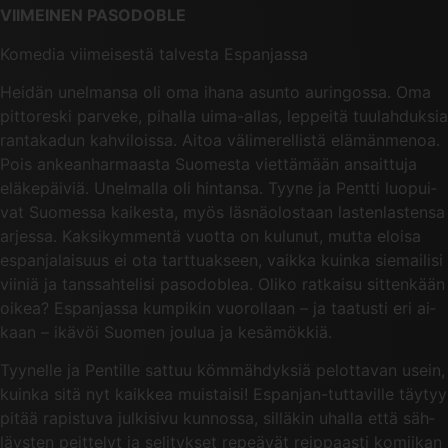
VIIMEINEN PASODOBLE
Ko­me­dia vii­mei­ses­tä tal­ves­ta Es­pan­jas­sa
Hei­dän unel­man­sa oli oma ihana asun­to au­rin­gos­sa. Oma
pit­to­res­ki par­ve­ke, pi­hal­la ui­ma-al­las, lep­pei­tä tuu­lah­duk­sia
ran­ta­ka­dun kah­vi­lois­sa. Aitoa vä­li­me­rel­lis­tä elä­män­me­noa.
Pois an­kean­har­maas­ta Suo­mes­ta viet­tä­mään an­sait­tu­ja
elä­ke­päi­viä. Unel­mal­la oli hin­tan­sa. Tyyne ja Pent­ti luo­pui­
vat Suo­mes­sa kai­kes­ta, myös läs­nä­olos­taan las­ten­las­ten­sa
ar­jes­sa. Kak­si­kym­men­tä vuot­ta on ku­lu­nut, mutta eloi­sa
es­pan­ja­lai­suus ei ota tart­tuak­seen, vaik­ka kuin­ka sie­mai­li­si
vii­niä ja tans­sah­te­li­si pa­so­doblea. Oliko rat­kai­su sit­ten­kään
oikea? Es­pan­jas­sa kum­pi­kin vuo­rol­laan – ja taa­tus­ti eri ai­
kaan – ikä­vöi Suo­men jou­lua ja ke­sä­mök­kiä.
Tyy­nel­le ja Pen­til­le sat­tuu köm­mäh­dyk­siä pe­lot­ta­van usein,
kuin­ka sitä nyt kaik­kea muis­tai­si! Es­pan­jan-tut­ta­vil­le täy­tyy
pitää ra­pis­tu­va jul­ki­si­vu kun­nos­sa, sil­lä­kin uhal­la että säh­
läys­ten peit­te­lyt ja se­li­tyk­set re­peä­vät reip­paas­ti ko­mii­kan