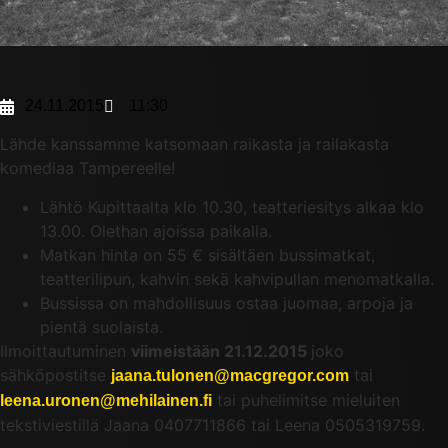
24.11.2015
11:30
Lähde kanssamme katsomaan raikasta ja railakasta
komediaa Tampereelle!
Lähtö Kupittaalta klo 10.30, teatteriesitys alkaa klo
13.00. Olethan ajoissa paikalla.
Matkan hinta on 55 € sisältäen bussimatkat,
teatterilipun, kahvin sekä kahvipullan menomatkalla.
Bussissa on mahdollisuus ostaa juomaa, arpoja ja
pientä suolaista.
Ilmoittautuminen
viimeistään 21.12.2015
joko
sähköpostitse
tai
jaana.tulonen@macgregor.com
tai puhelimitse mieluiten
leena.uronen@mehilainen.fi
tekstiviestillä Jaana 0407711866 tai Leena 0505319759.