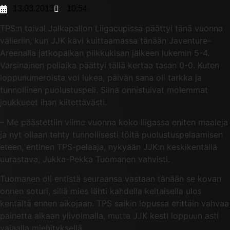
13.03.2013
10:54
TPS:n taival Jalkapallon Liigacupissa päättyi tänä vuonna
välieriin, kun JJK kävi kuittaamassa tänään Javenture-
Areenalla jatkopaikan pilkkukisan jälkeen lukemin 5-4.
Varsinainen peliaika päättyi tällä kertaa tasan 0-0. Kuten
loppunumeroista voi lukea, päivän sana oli tarkka ja
tunnollinen puolustuspeli. Siinä onnistuivat molemmat
joukkueet ihan kiitettävästi.
– Me päästettiin viime vuonna koko liigassa eniten maaleja
ja nyt ollaan tehty tunnollisesti töitä puolustuspelaamisen
eteen, entinen TPS-pelaaja, nykyään JJK:n keskikentällä
uurastava, Jukka-Pekka Tuomanen vahvisti.
Tuomanen oli entistä seuraansa vastaan tänään se kovan
onnen soturi, sillä mies lähti kahdella keltaisella ulos
kentältä ennen aikojaan. TPS saikin lopussa erittäin vahvaa
painetta aikaan ylivoimalla, mutta JJK kesti loppuun asti
vajaalla miehityksellä.