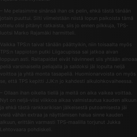
– Me pelasimme sinänsä ihan ok pelin, ehkä tästä tänään
jotain puuttui. Silti viimeistään niistä lopun paikoista tämä
ottelu olisi pitänyt ratkaista, siis jo ennen pilkkuja, TPS-
luotsi Marko Rajamäki harmitteli.
Vaikka TPS:n taival tänään päättyikin, niin toisaalta myös
TPS:n tappioton putki Liigacupissa sai jatkoa aivan
loppuun asti. Raitapaidat eivät hävinneet siis yhtään ainoaa
peliä varsinaisella peliajalla ja saldoksi jäi lopulta neljä
voittoa ja yhtä monta tasapeliä. Huomionarvoista on myös
se, että TPS kepitti JJK:n jo kahdesti alkulohkovaiheessa.
– Ollaan ihan oikella tiellä ja meitä on aika vaikea voittaa.
Nyt on neljä-viisi viikkoa aikaa valmistautua kauden alkuun
ja ehkä tästä rankkarikisan jälkeisestä putoamisesta jäi
vielä vähän extraa ja näyttämisen halua sinne kauden
alkuun, erittäin varmasti TPS-maalilla torjunut Jukka
Lehtovaara pohdiskeli.