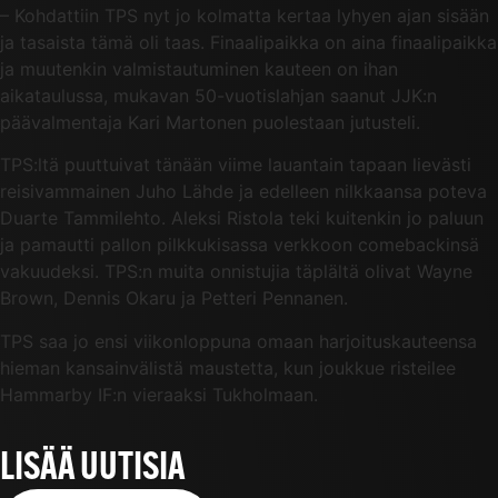
– Kohdattiin TPS nyt jo kolmatta kertaa lyhyen ajan sisään
ja tasaista tämä oli taas. Finaalipaikka on aina finaalipaikka
ja muutenkin valmistautuminen kauteen on ihan
aikataulussa, mukavan 50-vuotislahjan saanut JJK:n
päävalmentaja Kari Martonen puolestaan jutusteli.
TPS:ltä puuttuivat tänään viime lauantain tapaan lievästi
reisivammainen Juho Lähde ja edelleen nilkkaansa poteva
Duarte Tammilehto. Aleksi Ristola teki kuitenkin jo paluun
ja pamautti pallon pilkkukisassa verkkoon comebackinsä
vakuudeksi. TPS:n muita onnistujia täplältä olivat Wayne
Brown, Dennis Okaru ja Petteri Pennanen.
TPS saa jo ensi viikonloppuna omaan harjoituskauteensa
hieman kansainvälistä maustetta, kun joukkue risteilee
Hammarby IF:n vieraaksi Tukholmaan.
LISÄÄ UUTISIA