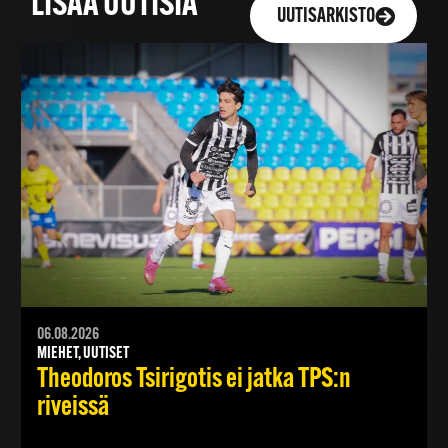
LISÄÄ UUTISIA
UUTISARKISTO
06.08.2026
MIEHET, UUTISET
Theodoros Tsirigotis ei jatka TPS:n
riveissä