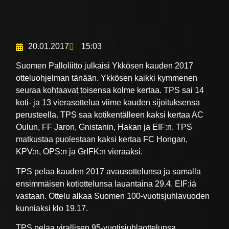
20.01.2017
15:03
Suomen Palloliitto julkaisi Ykkösen kauden 2017
otteluohjelman tänään. Ykkösen kaikki kymmenen
seuraa kohtaavat toisensa kolme kertaa. TPS sai 14
koti- ja 13 vierasottelua viime kauden sijoituksensa
perusteella. TPS saa kotikentälleen kaksi kertaa AC
Oulun, FF Jaron, Gnistanin, Hakan ja EIF:n. TPS
matkustaa puolestaan kaksi kertaa FC Hongan,
KPV:n, OPS:n ja GrIFK:n vieraaksi.
TPS pelaa kauden 2017 avausottelunsa ja samalla
ensimmäisen kotiottelunsa lauantaina 29.4. EIF:iä
vastaan. Ottelu alkaa Suomen 100-vuotisjuhlavuoden
kunniaksi klo 19.17.
TPS pelaa virallisen 95-vuotisjuhlaottelunsa