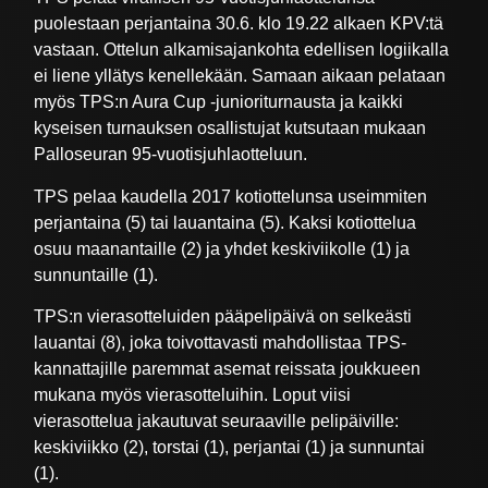
puolestaan perjantaina 30.6. klo 19.22 alkaen KPV:tä
vastaan. Ottelun alkamisajankohta edellisen logiikalla
ei liene yllätys kenellekään. Samaan aikaan pelataan
myös TPS:n Aura Cup -junioriturnausta ja kaikki
kyseisen turnauksen osallistujat kutsutaan mukaan
Palloseuran 95-vuotisjuhlaotteluun.
TPS pelaa kaudella 2017 kotiottelunsa useimmiten
perjantaina (5) tai lauantaina (5). Kaksi kotiottelua
osuu maanantaille (2) ja yhdet keskiviikolle (1) ja
sunnuntaille (1).
TPS:n vierasotteluiden pääpelipäivä on selkeästi
lauantai (8), joka toivottavasti mahdollistaa TPS-
kannattajille paremmat asemat reissata joukkueen
mukana myös vierasotteluihin. Loput viisi
vierasottelua jakautuvat seuraaville pelipäiville:
keskiviikko (2), torstai (1), perjantai (1) ja sunnuntai
(1).