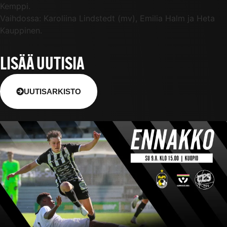
Kemppi.
Vaihdossa: Karoliina Lindstedt (mv), Emilia Halm ja Heta
Kauppinen.
LISÄÄ UUTISIA
UUTISARKISTO