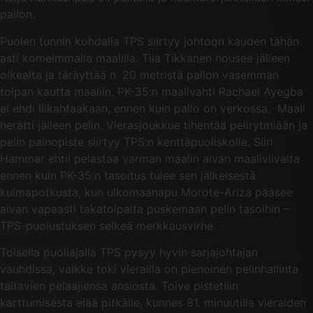
pallon.
Puolen tunnin kohdalla TPS siirtyy johtoon kauden tähän
asti komeimmalla maalilla. Tiia Tikkanen nousee jälleen
oikealta ja täräyttää n. 20 metristä pallon vasemman
tolpan kautta maaliin. PK-35:n maalivahti Rachael Ayegba
ei ehdi liikahtaakaan, ennen kuin pallo on verkossa. Maali
herätti jälleen pelin. Vierasjoukkue tihentää pelirytmiään ja
pelin painopiste siirtyy TPS:n kenttäpuoliskolle. Siiri
Hammar ehtii pelastaa varman maalin aivan maaliviivalta
ennen kuin PK-35:n tasoitus tulee sen jälkeisestä
kulmapotkusta, kun ulkomaanapu Morote-Ariza pääsee
aivan vapaasti takatolpalta puskemaan pelin tasoihin –
TPS-puolustuksen selkeä merkkausvirhe.
Toisella puoliajalla TPS pysyy hyvin sarjajohtajan
vauhdissa, vaikka toki vierailla on pienoinen pelinhallinta
taitavien pelaajiensa ansiosta. Toive pistetilin
karttumisesta elää pitkälle, kunnes 81. minuutilla vieraiden