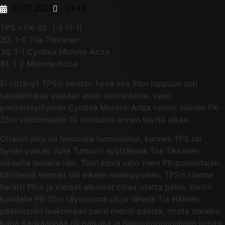
02.07.2012
14:43
TPS – PK-35 1-2 (1-1)
30. 1-0 Tiia Tikkanen
36. 1-1 Cynthia Morote-Ariza
81. 1-2 Morote-Ariza
Ei riittänyt TPS:n naisten hyvä vire ihan loppuun asti
sarjajohtajaa vastaan eilen sunnuntaina, vaan
perulaissyntyinen Cynthia Morote-Ariza runnoi väkisin PK-
35:n voittomaalin 10 minuuttia ennen täyttä aikaa.
Ottelun alku oli hienoista tunnustelua, kunnes TPS sai
hyvän paikan Julia Tunturin syöttäessä Tiia Tikkasen
oikealta laidalta läpi. Tiian kova veto meni PK-puolustajan
häiritessä hieman ohi oikean maalipylvään. TPS:n tilanne
herätti PK:n ja vieraat alkoivat ottaa otetta peliin. Vartin
kohdalla PK-35:n täysosuma oli jo lähellä Tia Hälisen
päästessän laukomaan parin metrin päästä, mutta onneksi
Katja Kankaanpää oli paikalla ja haamutorjunnallaan liimasi