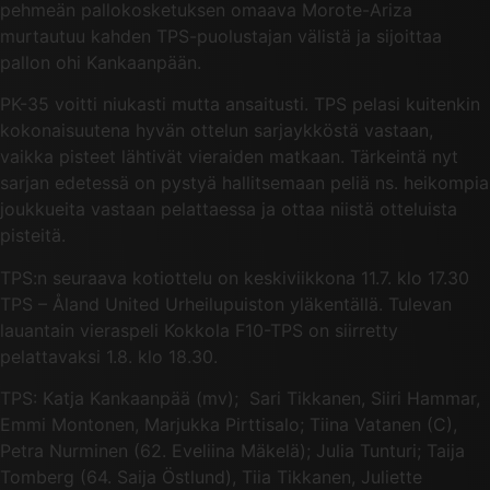
pehmeän pallokosketuksen omaava Morote-Ariza
murtautuu kahden TPS-puolustajan välistä ja sijoittaa
pallon ohi Kankaanpään.
PK-35 voitti niukasti mutta ansaitusti. TPS pelasi kuitenkin
kokonaisuutena hyvän ottelun sarjaykköstä vastaan,
vaikka pisteet lähtivät vieraiden matkaan. Tärkeintä nyt
sarjan edetessä on pystyä hallitsemaan peliä ns. heikompia
joukkueita vastaan pelattaessa ja ottaa niistä otteluista
pisteitä.
TPS:n seuraava kotiottelu on keskiviikkona 11.7. klo 17.30
TPS – Åland United Urheilupuiston yläkentällä. Tulevan
lauantain vieraspeli Kokkola F10-TPS on siirretty
pelattavaksi 1.8. klo 18.30.
TPS: Katja Kankaanpää (mv); Sari Tikkanen, Siiri Hammar,
Emmi Montonen, Marjukka Pirttisalo; Tiina Vatanen (C),
Petra Nurminen (62. Eveliina Mäkelä); Julia Tunturi; Taija
Tomberg (64. Saija Östlund), Tiia Tikkanen, Juliette