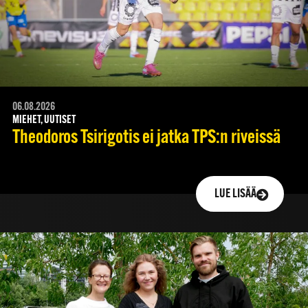
06.08.2026
MIEHET, UUTISET
Theodoros Tsirigotis ei jatka TPS:n riveissä
LUE LISÄÄ