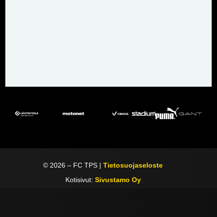
©
2026
– FC TPS |
Tietosuojaseloste
Kotisivut:
Sivustamo Oy