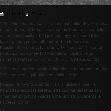
11.12.2014
23:44
TPS:n viime kauden kausikorttien haltijoilla oli viikko aikaa
ostaa kauden 2015 kausikortteja ns. etuosto-oikeudella
ennen kuin kausikorttien julkinen myynti alkaa. TPS:n
kausikorttimyynti on alkanut erittäin lupaavasti.
Kausikortteja on myyty Turun Urheilupuiston Yläkentän
pääkatsomoon jo yli 150 kappaletta. Lisäksi TPS:n
kannattajakatsomoon on myyty jo yli 50 kausikorttia.
TPS:n ensi kauden kausikortilla pääsee katsomaan myös
TPS:n naisten liigajoukkueen kaikki kotipelit.
Kausikorttimyynti avautuu nyt siis julkiseksi kaikille.
Kannattaa siis pitää kiirettä, että saa varmistettua sen
oman kausikorttipaikkansa Urheilupuiston Yläkentälle
kaudeksi 2015!