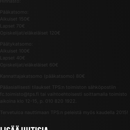
Hinnasto:
Pääkatsomo:
Aikuiset 150€
Lapset 70€
Opiskelijat/eläkeläiset 120€
Päätykatsomo:
Aikuiset 100€
Lapset 40€
Opiskelijat/eläkeläiset 60€
Kannattajakatsomo (pääkatsomo) 80€
Pääasiallisesti tilaukset TPS:n toimiston sähköpostiin
fc.toimisto@tps.fi tai vaihtoehtoisesti soittamalla toimisto
aikoina klo 12-15, p. 010 820 1922.
Tervetuloa nauttimaan TPS:n peleistä myös kaudella 2015!