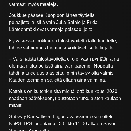
varmasti myös maaleja.
Joukkue pääsee Kuopioon lähes täydellä
pelaajistolla, sillä vain Julia Sainio ja Frida
Lähteenmäki ovat varmoja poissaolijoita.
Kysyttäessä joukkueen tulostavoitetta tälle kaudelle,
lähtee valmennus hieman arvoitukselliselle linjalle.
– Varsinaista tulostavoitetta ei ole, vaan pyritään aina
olemaan joka pelissä aina vain parempi. Nopealla
tahdilla tulee uusia asioita, joihin täytyy olla valmis.
Kauden teema on se, että ollaan aina valmiina.
Kattelus on kuitenkin sitä mieltä, että kun kausi 2020
saadaan päätökseen, ripustetaan turkulaisten kaulaan
mitalit.
Subway Kansallisen Liigan avauskierroksen ottelu
KuPS-TPS lauantaina 13.6. klo 15:00 alkaen Savon
Sanomat Areenalla.