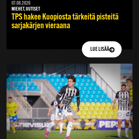
07.08.2026
MIEHET, UUTISET
TPS hakee Kuopiosta tärkeitä pisteitä
sarjakärjen vieraana
LUE LISÄÄ