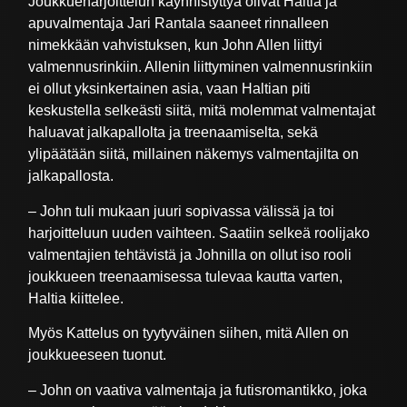
Joukkueharjoittelun käynnistyttyä olivat Haltia ja
apuvalmentaja Jari Rantala saaneet rinnalleen
nimekkään vahvistuksen, kun John Allen liittyi
valmennusrinkiin. Allenin liittyminen valmennusrinkiin
ei ollut yksinkertainen asia, vaan Haltian piti
keskustella selkeästi siitä, mitä molemmat valmentajat
haluavat jalkapallolta ja treenaamiselta, sekä
ylipäätään siitä, millainen näkemys valmentajilta on
jalkapallosta.
– John tuli mukaan juuri sopivassa välissä ja toi
harjoitteluun uuden vaihteen. Saatiin selkeä roolijako
valmentajien tehtävistä ja Johnilla on ollut iso rooli
joukkueen treenaamisessa tulevaa kautta varten,
Haltia kiittelee.
Myös Kattelus on tyytyväinen siihen, mitä Allen on
joukkueeseen tuonut.
– John on vaativa valmentaja ja futisromantikko, joka