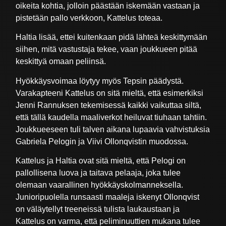
oikeita kohtia, jolloin päästään iskemään vastaan ja
pistetään pallo verkkoon, Kattelus toteaa.
Haltia lisää, ettei kuitenkaan pidä lähteä keskittymään
siihen, mitä vastustaja tekee, vaan joukkueen pitää
keskittyä omaan peliinsä.
Hyökkäysvoimaa löytyy myös Tepsin päädystä.
Varakapteeni Kattelus on sitä mieltä, että esimerkiksi
Jenni Rannuksen tekemisessä kaikki vaikuttaa siltä,
että tällä kaudella maaliverkot heiluvat tiuhaan tahtiin.
Joukkueeseen tuli talven aikana lupaavia vahvistuksia
Gabriela Pelogin ja Viivi Ollonqvistin muodossa.
Kattelus ja Haltia ovat sitä mieltä, että Pelogi on
pallollisena luova ja taitava pelaaja, joka tulee
olemaan vaarallinen hyökkäyskolmanneksella.
Junioripuolella runsaasti maaleja iskenyt Ollonqvist
on väläytellyt treeneissä tulista laukaustaan ja
Kattelus on varma, että peliminuuttien mukana tulee