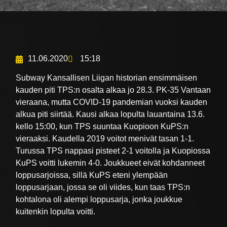
11.06.2020
15:18
Subway Kansallisen Liigan historian ensimmäisen
kauden piti TPS:n osalta alkaa jo 28.3. PK-35 Vantaan
vieraana, mutta COVID-19 pandemian vuoksi kauden
alkua piti siirtää. Kausi alkaa lopulta lauantaina 13.6.
kello 15:00, kun TPS suuntaa Kuopioon KuPS:n
vieraaksi. Kaudella 2019 voitot menivät tasan 1-1.
Turussa TPS nappasi pisteet 2-1 voitolla ja Kuopiossa
KuPS voitti lukemin 4-0. Joukkueet eivät kohdanneet
loppusarjoissa, sillä KuPS eteni ylempään
loppusarjaan, jossa se oli viides, kun taas TPS:n
kohtalona oli alempi loppusarja, jonka joukkue
kuitenkin lopulta voitti.