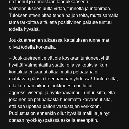
on tuonut jo ennestään laadukkaaseen
valmennukseen uutta virtaa, tunnetta ja intohimoa.
Tuloksen eteen pitää tehdä paljon töitä, mutta samalla
tämä tarkoittaa sitä, että positiivinen palaute tuntuu
todella hyvältä.
Joukkuetreenien alkaessa Katteluksen tunnelmat
olivat todella korkealla.
– Joukkuetreenit eivät ole koskaan tuntuneet yhtä
hyviltä! Valmentajilla saattoi olla vaikeuksia, kun
kontaktia ei saanut ottaa, mutta pelaajana oli
mahtavaa päästä treenaamaan yhdessä! Tuntuu siltä,
että koronan aikana joukkueesta on tullut
aggressiivisempi ja hyökkäävämpi. Tuntuu siltä, että
jokainen on pelipaikasta huolimatta kaivannut sitä,
että saa upottaa pallon vastustajan verkkoon.
Puolustus on ennenkin ollut hyvällä mallilla ja nyt
otetaan hyökkäyspäässä askelia eteenpäin.