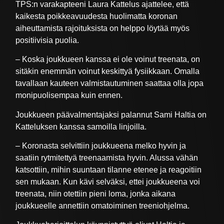
TPS:n varakapteeni Laura Kattelus ajattelee, että
kaikesta poikkeavuudesta huolimatta koronan
aiheuttamista rajoituksista on helppo löytää myös
positiivisia puolia.
– Koska joukkueen kanssa ei ole voinut treenata, on
sitäkin enemmän voinut keskittyä fysiikkaan. Omalla
tavallaan kauteen valmistautuminen saattaa olla jopa
monipuolisempaa kuin ennen.
Joukkueen päävalmentajaksi palannut Sami Haltia on
Katteluksen kanssa samoilla linjoilla.
– Koronasta selvittiin joukkueena melko hyvin ja
saatiin rytmitettyä treenaamista hyvin. Alussa vähän
katsottiin, mihin suuntaan tilanne etenee ja reagoitiin
sen mukaan. Kun kävi selväksi, ettei joukkueena voi
treenata, niin otettiin pieni loma, jonka aikana
joukkueelle annettiin omatoiminen treeniohjelma.