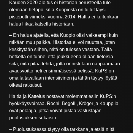
Kauden 2020 aloitus ei historian perusteella tule
olemaan helppo, sillä Kuopiosta on tullut täysi
pistepotti viimeksi vuonna 2014. Haltia ei kuitenkaan
halua liikaa katsella historiaan.
– En halua ajatella, että Kuopio olisi vaikeampi kuin
mikään muu paikka. Historiaa ei voi muuttaa, joten
keskitytään siihen, mitä on tulossa vastaan. Tällä
hetkellä on tunne, että joukkueena ollaan tietoisia
siitä, mitä pitää tehdä, jotta onnistutaan nappaamaan
avausvoitto heti ensimmäisessä pelissä. KuPS on
omalla tavallaan intensiivinen ja tähän täytyy löytää
oikeat ratkaisut.
Haltia ja Kattelus nostavat molemmat esiin KuPS:n
hyökkäysvoimaa. Rochi, Begolli, Kröger ja Kauppila
ovat pelaajia, jotka voivat pistää vastustajan
puolustuksen sekaisin.
– Puolustuksessa täytyy olla tarkkana ja etsiä niitä