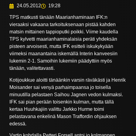
24.05.2012
19:28
TPS matkusti tänään Maarianhaminaan IFK:n
vieraaksi vakaana tarkoituksenaan pistää kahden
matsin mittainen tappioputki poikki. Viime kaudella
TPS kylvetti maarianhaminalaisia peräti yhdeksän
pisteen arvoisesti, mutta IFK esitteli iskukykyään
viimeksi maanantaina iskemällä Interin kanveesiin
lukemin 2-1. Samoihin lukemiin päädyttiin myös
tänään, valitettavasti.
Kotijoukkue aloitti tänäänkin varsin räväkästi ja Henrik
Moisander sai venyä parhaimpaansa jo toisella
minuutilla pelastaen Saihou Jagnen vedon kulmaksi.
IFK sai pian perään toisenkin kulman, mutta tällä
kertaa Huuhkajiin valittu Jarkko Hurme toimi
pelastavana enkelinä Mason Traffordin ohjauksen
edessä.
Vartin kohdalla Petteri Forsell antoi jo kolmannen