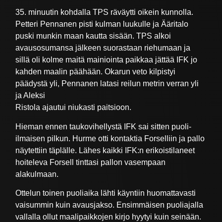
35. minuutin kohdalla TPS räväytti oikein kunnolla.
Petteri Pennanen pisti kulman luukulle ja Ääritalo
puski munkin maan kautta sisään. TPS alkoi
avausosumansa jälkeen suorastaan riehumaan ja
sillä oli kolme maitä mainiointa paikkaa jättää IFK jo
kahden maalin päähään. Okarun veto kilpistyi
päädystä yli, Pennanen latasi reilun metrin verran yli
ja Aleksi
Ristola ajautui niukasti paitsioon.
Hieman ennen taukovihellystä IFK sai sitten puoli-
ilmaisen pilkun. Hurme otti kontaktia Forselliin ja pallo
näytettiin täplälle. Lähes kaikki IFK:n erikoistilaneet
hoiteleva Forsell tinttasi pallon vasempaan
alakulmaan.
Ottelun toinen puoliaika lähti käyntiin huomattavasti
vaisummin kuin avausjakso. Ensimmäisen puoliajalla
vallalla ollut maalipaikkojen kirjo hyytyi kuin seinään.