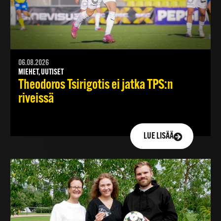
06.08.2026
MIEHET, UUTISET
Theodoros Tsirigotis ei jatka TPS:n
riveissä
LUE LISÄÄ