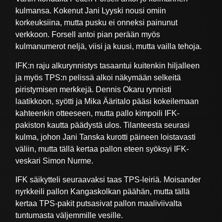
kulmansa. Kokenut Jani Lyyski nousi omiin
korkeuksiina, mutta pusku ei onneksi painunut
verkkoon. Forsell antoi pian perään myös
kulmanumerot neljä, viisi ja kuusi, mutta vailla tehoja.
IFK:n raju alkurynnistys tasaantui kuitenkin hiljalleen
ja myös TPS:n pelissä alkoi näkymään selkeitä
piristymisen merkkejä. Dennis Okaru rynnisti
laatikkoon, syötti ja Mika Ääritalo pääsi kokeilemaan
kahteenkin otteeseen, mutta pallo kimpoili IFK-
pakiston kautta päädystä ulos. Tilanteesta seurasi
kulma, johon Jani Tanska kurotti päineen loistavasti
väliin, mutta tällä kertaa pallon eteen syöksyi IFK-
veskari Simon Nurme.
IFK säikytteli seuraavaksi taas TPS-leiriä. Moisander
nyrkkeili pallon Kangaskolkan päähän, mutta tällä
kertaa TPS-pakit putsasivat pallon maaliviivalta
tuntumasta väljemmille vesille.