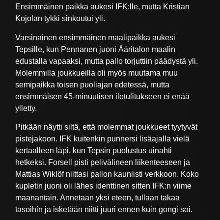
Ensimmäinen paikka aukesi IFK:lle, mutta Kristian
Kojolan tykki sinkoutui yli.
Varsinainen ensimmäinen maalipaikka aukesi
Tepsille, kun Pennanen juoni Ääritalon maalin
edustalla vapaaksi, mutta pallo torjuttiin päädystä yli.
Molemmilla joukkueilla oli myös muutama muu
semipaikka toisen puoliajan edetessä, mutta
ensimmäisen 45-minuutisen ilotulitukseen ei enää
ylletty.
Pitkään näytti siltä, että molemmat joukkueet tyytyvät
pistejakoon. IFK kuitenkin punnersi lisäajalla vielä
kertaalleen läpi, kun Tepsin puolustus uinahti
hetkeksi. Forsell pisti pelivälineen liikenteeseen ja
Mattias Wiklöf niittasi pallon kauniisti verkkoon. Koko
kupletin juoni oli lähes identtinen sitten IFK:n viime
maanantain. Annetaan yksi eteen, tullaan takaa
tasoihin ja isketään niitti juuri ennen kuin gongi soi.