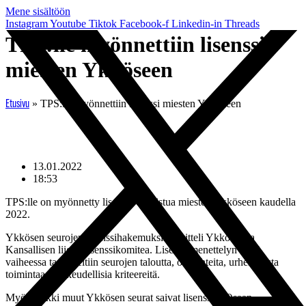
Mene sisältöön
Instagram
Youtube
Tiktok
Facebook-f
Linkedin-in
Threads
TPS:lle myönnettiin lisenssi
miesten Ykköseen
»
TPS:lle myönnettiin lisenssi miesten Ykköseen
Etusivu
13.01.2022
18:53
TPS:lle on myönnetty lisenssi osallistua miesten Ykköseen kaudella
2022.
Ykkösen seurojen lisenssihakemuksia käsitteli Ykkösen ja
Kansallisen liigan lisenssikomitea. Lisenssimenettelyn tässä
vaiheessa tarkasteltiin seurojen taloutta, olosuhteita, urheilullista
toimintaa ja oikeudellisia kriteereitä.
Myös kaikki muut Ykkösen seurat saivat lisenssin. Osaan