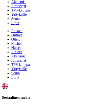
Akatemia
Juttusarjat
TPS-kauppa
Yrityksille
Seura
Liput
Etusivu
Uutiset
Ottelut
Miehet
Naiset
Juniorit
Akatemia
Juttusarjat
TPS-kauppa
Yrityksille
Seura
Liput
Sosiaalinen media