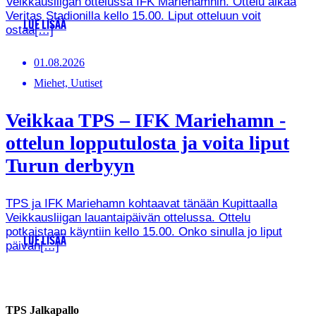
Veikkausliigan ottelussa IFK Mariehamnin. Ottelu alkaa
Veritas Stadionilla kello 15.00. Liput otteluun voit
LUE LISÄÄ
ostaa[…]
01.08.2026
Miehet, Uutiset
Veikkaa TPS – IFK Mariehamn -
ottelun lopputulosta ja voita liput
Turun derbyyn
TPS ja IFK Mariehamn kohtaavat tänään Kupittaalla
Veikkausliigan lauantaipäivän ottelussa. Ottelu
potkaistaan käyntiin kello 15.00. Onko sinulla jo liput
LUE LISÄÄ
päivän[…]
TPS Jalkapallo