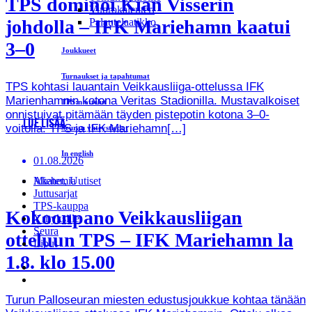
TPS dominoi Kian Visserin
Vuorokalenteri
johdolla – IFK Mariehamn kaatui
Palautelaatikko
3–0
Joukkueet
Turnaukset ja tapahtumat
TPS kohtasi lauantain Veikkausliiga-ottelussa IFK
Marienhamnin kotona Veritas Stadionilla. Mustavalkoiset
TPS:n ottelut
onnistuivat pitämään täyden pistepotin kotona 3–0-
LUE LISÄÄ
voitolla. TPS ja IFK Mariehamn[…]
Seuran yhteystiedot
In english
01.08.2026
Miehet, Uutiset
Akatemia
Juttusarjat
TPS-kauppa
Kokoonpano Veikkausliigan
Yrityksille
Seura
otteluun TPS – IFK Mariehamn la
Liput
1.8. klo 15.00
Turun Palloseuran miesten edustusjoukkue kohtaa tänään