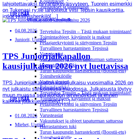
Koulutukset
lahjoitettavaksi hyväntekeväisyyteen. Tuorein esimerkki
Turnaukset ja tapahtumat
on Tukenasi ry:lle lahjoitetut viisi Tepsin kausikorttia,
LUE LISÄÄ
jotka yksityishenkilö[…]
Ohjeet ja palvelut tepsiläisille
04.08.2026
Tervetuloa Tepsiin – Tästä mukaan toimintaan!
Toimintaohjeet, käytännöt ja maksut
Juniorit, Uutiset
Pelaajarekrytointi ja siirtyminen Tepsiin
Turvallinen harrastaminen Tepsissä
TPS Juniorijalkapallon
Varusteasiat
Vakuutukset ja ohjeet tapaturman sattuessa
kausijulkaisu 2026 nyt luettavissa
Harrastamisen tuki
Turun kaupungin harrastekortti (Boostii-etu)
Toimihenkilöille
Vuorokalenteri
TPS Juniorijalkapallon kausijulkaisu vuosimallia 2026 on
Palautelaatikko
nyt julkaistu sähköisessä muodossa. Julkaisusta löytyy
Tervetuloa Tepsiin – Tästä mukaan toimintaan!
muun muassa seurajohdon tervehdykset ja ennen
Toimintaohjeet, käytännöt ja maksut
LUE LISÄÄ
kaikkea joukkue-esittelyt.[…]
Pelaajarekrytointi ja siirtyminen Tepsiin
Turvallinen harrastaminen Tepsissä
Varusteasiat
01.08.2026
Vakuutukset ja ohjeet tapaturman sattuessa
Miehet, Uutiset
Harrastamisen tuki
Turun kaupungin harrastekortti (Boostii-etu)
Toimihenkilöille