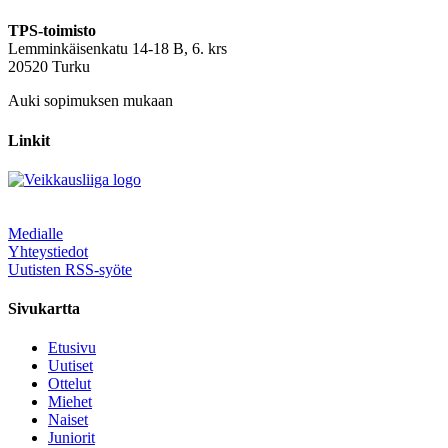
TPS-toimisto
Lemminkäisenkatu 14-18 B, 6. krs
20520 Turku
Auki sopimuksen mukaan
Linkit
Medialle
Yhteystiedot
Uutisten RSS-syöte
Sivukartta
Etusivu
Uutiset
Ottelut
Miehet
Naiset
Juniorit