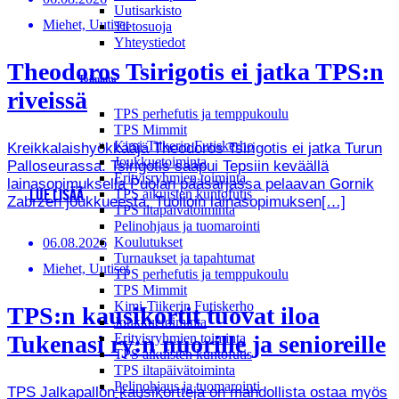
Uutisarkisto
Miehet, Uutiset
Tietosuoja
Yhteystiedot
Theodoros Tsirigotis ei jatka TPS:n
Toiminta
riveissä
TPS perhefutis ja temppukoulu
TPS Mimmit
Kimi-Tiikerin Futiskerho
Kreikkalaishyökkääjä Theodoros Tsirigotis ei jatka Turun
Joukkuetoiminta
Palloseurassa. Tsirigotis saapui Tepsiin keväällä
Erityisryhmien toiminta
lainasopimuksella Puolan pääsarjassa pelaavan Gornik
TPS aikuisten kuntofutis
LUE LISÄÄ
Zabrzen joukkueesta. Tuolloin lainasopimuksen[…]
TPS iltapäivätoiminta
Pelinohjaus ja tuomarointi
Koulutukset
06.08.2026
Turnaukset ja tapahtumat
Miehet, Uutiset
TPS perhefutis ja temppukoulu
TPS Mimmit
Kimi-Tiikerin Futiskerho
TPS:n kausikortit tuovat iloa
Joukkuetoiminta
Tukenasi ry:n nuorille ja senioreille
Erityisryhmien toiminta
TPS aikuisten kuntofutis
TPS iltapäivätoiminta
Pelinohjaus ja tuomarointi
TPS Jalkapallon kausikortteja on mahdollista ostaa myös