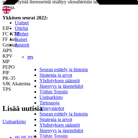
myönnetyistä lisensseistä sisältyy olosuhteisiin tai talouteen liittyviä
ehtoja.
Ykkösen seurat 2022:
Uutiset
EIF
Ottelut
FC KTP
Miehet
FF Jaro
Naiset
Gnistan
Juniorit
JäPS
KPV
TPS
MP
PEPO
Seuran esittely ja historia
PIF
Strategia ja arvot
PK-35
Yhdistyksen säännöt
SJK Akatemia
Jäsenyys ja jäsenehdot
TPS
Töihin Tepsiin
Uutisarkisto
Tietosuoja
Lisää uutisia
Yhteystiedot
Seuran esittely ja historia
Strategia ja arvot
Uutisarkisto
Yhdistyksen säännöt
Jäsenyys ja jäsenehdot
Töihin Tepsiin
06.08.2026