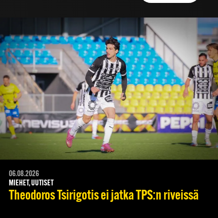
06.08.2026
MIEHET, UUTISET
Theodoros Tsirigotis ei jatka TPS:n riveissä