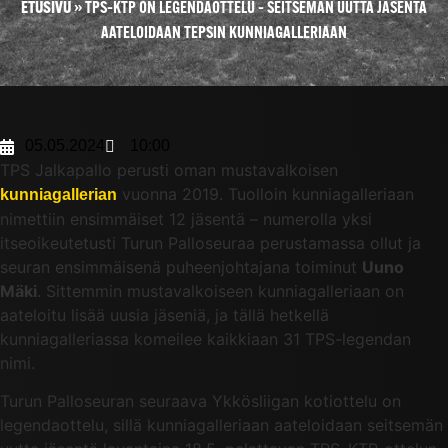
ETUSIVU
»
TPS–KTP ON LEGENDAOTTELU – SEITSEMÄN UUTTA JÄSENTÄ
AATELOIDAAN TEPSIN KUNNIAGALLERIAAN
05.05.2024
10:00
TPS Jalkapallo perusti oman mustavalkoisen
vuonna 2019. Tuolloin kunniagalleriaan
kunniagallerian
nimettiin ensimmäiset 12 jäsentä – numerolla yksi
itseoikeutetusti Turun Palloseuraa perustamassa ollut ja
seuran ensimmäisenä puheenjohtajana toiminut
Uuno
Mäki
. Sittemmin mustavalkoiseen kunniagalleriaan on
aateloitu lisää uusia jäseniä, ja tällä hetkellä
kunniagalleriassa komeilee kaikkiaan 31 TPS-legendan
nimi.
Turun Palloseuran seuraava Ykkösliigan kotiottelu on
legendaottelu, sillä kunniagalleriaan aateloidaan seitsemän