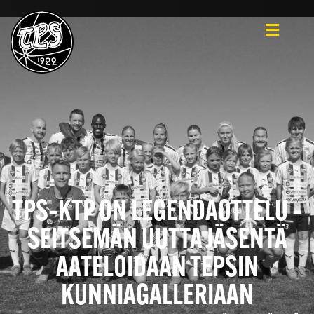
TPS–KTP ON LEGENDAOTTELU –
SEITSEMÄN UUTTA JÄSENTÄ
AATELOIDAAN TEPSIN
KUNNIAGALLERIAAN