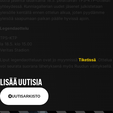
uutta jäsentä lauantaina 18.5. pelattavan TPS–KTP-ottelun
yhteydessä. Kunniagallerian uudet jäsenet julkistetaan
yleisölle kentällä ennen ottelun alkua, joten pyydämme
yleisöä saapumaan paikan päälle hyvissä ajoin.
Legendaottelu
TPS–KTP
la 18.5. klo 15.00
Veritas Stadion
Liput legendaotteluun ovat jo myynnissä
. Ottelua
Tiketissä
voi seurata suorana lähetyksenä myös Ruudun välityksellä.
LISÄÄ UUTISIA
UUTISARKISTO