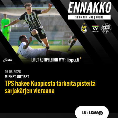
07.08.2026
MIEHET, UUTISET
TPS hakee Kuopiosta tärkeitä pisteitä
sarjakärjen vieraana
LUE LISÄÄ