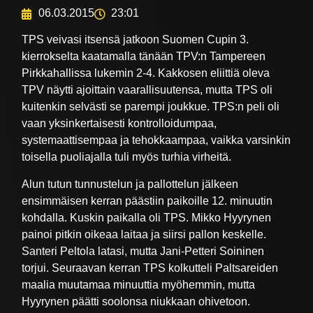
06.03.2015
23:01
TPS veivasi itsensä jatkoon Suomen Cupin 3.
kierrokselta kaatamalla tänään TPV:n Tampereen
Pirkkahallissa lukemin 2-4. Kakkosen eliittiä oleva
TPV näytti ajoittain vaarallisuutensa, mutta TPS oli
kuitenkin selvästi se parempi joukkue. TPS:n peli oli
vaan yksinkertaisesti kontrolloidumpaa,
systemaattisempaa ja tehokkaampaa, vaikka varsinkin
toisella puoliajalla tuli myös turhia virheitä.
Alun tutun tunnustelun ja pallottelun jälkeen
ensimmäisen kerran päästiin paikoille 12. minuutin
kohdalla. Kuskin paikalla oli TPS. Mikko Hyyrynen
painoi pitkin oikeaa laitaa ja siirsi pallon keskelle.
Santeri Peltola latasi, mutta Jani-Petteri Soininen
torjui. Seuraavan kerran TPS kolkutteli Paltsareiden
maalia muutamaa minuuttia myöhemmin, mutta
Hyyrynen päätti soolonsa niukkaan ohivetoon.