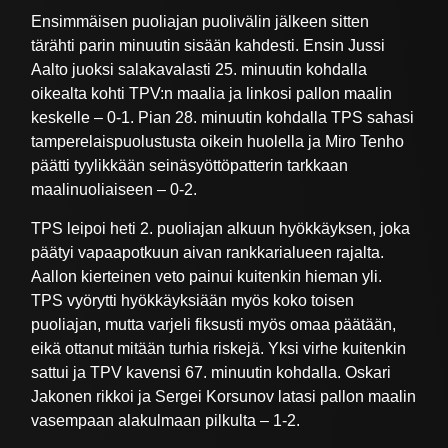
Ensimmäisen puoliajan puolivälin jälkeen sitten
tärähti parin minuutin sisään kahdesti. Ensin Jussi
Aalto juoksi salakavalasti 25. minuutin kohdalla
oikealta kohti TPV:n maalia ja linkosi pallon maalin
keskelle – 0-1. Pian 28. minuutin kohdalla TPS sahasi
tamperelaispuolustusta oikein huolella ja Miro Tenho
päätti tyylikkään seinäsyöttöpatterin tarkkaan
maalinuoliaiseen – 0-2.
TPS leipoi heti 2. puoliajan alkuun hyökkäyksen, joka
päätyi vapaapotkuun aivan rankkarialueen rajalta.
Aallon kierteinen veto painui kuitenkin hieman yli.
TPS vyörytti hyökkäyksiään myös koko toisen
puoliajan, mutta varjeli fiksusti myös omaa päätään,
eikä ottanut mitään turhia riskejä. Yksi virhe kuitenkin
sattui ja TPV kavensi 67. minuutin kohdalla. Oskari
Jakonen rikkoi ja Sergei Korsunov latasi pallon maalin
vasempaan alakulmaan pilkulta – 1-2.