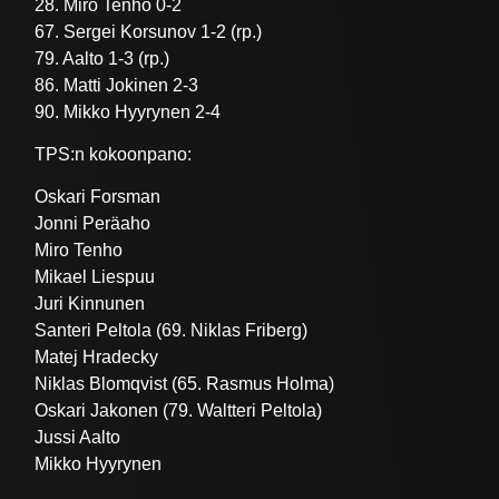
28. Miro Tenho 0-2
67. Sergei Korsunov 1-2 (rp.)
79. Aalto 1-3 (rp.)
86. Matti Jokinen 2-3
90. Mikko Hyyrynen 2-4
TPS:n kokoonpano:
Oskari Forsman
Jonni Peräaho
Miro Tenho
Mikael Liespuu
Juri Kinnunen
Santeri Peltola (69. Niklas Friberg)
Matej Hradecky
Niklas Blomqvist (65. Rasmus Holma)
Oskari Jakonen (79. Waltteri Peltola)
Jussi Aalto
Mikko Hyyrynen