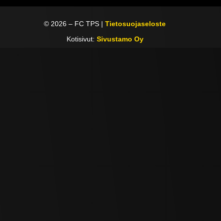
©
2026
– FC TPS |
Tietosuojaseloste
Kotisivut:
Sivustamo Oy