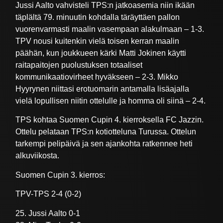
Jussi Aalto vahvisteli TPS:n jatkoasemia niin ikään
täplältä 79. minuutin kohdalla täräyttäen pallon
vuorenvarmasti maalin vasempaan alakulmaan – 1-3.
TPV nousi kuitenkin vielä toisen kerran maalin
päähän, kun joukkueen kärki Matti Jokinen käytti
raitapaitojen puolustuksen totaaliset
kommunikaatiovirheet hyväkseen – 2-3. Mikko
Hyyrynen niittasi erotuomarin antamalla lisäajalla
vielä lopullisen niitin ottelulle ja homma oli siinä – 2-4.
TPS kohtaa Suomen Cupin 4. kierroksella FC Jazzin.
Ottelu pelataan TPS:n kotiotteluna Turussa. Ottelun
tarkempi pelipäivä ja sen ajankohta ratkennee heti
alkuviikosta.
Suomen Cupin 3. kierros:
TPV-TPS 2-4 (0-2)
25. Jussi Aalto 0-1